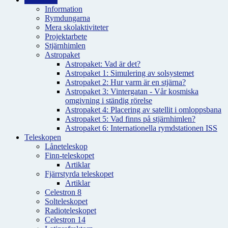
Information
Rymdungarna
Mera skolaktiviteter
Projektarbete
Stjärnhimlen
Astropaket
Astropaket: Vad är det?
Astropaket 1: Simulering av solsystemet
Astropaket 2: Hur varm är en stjärna?
Astropaket 3: Vintergatan - Vår kosmiska
omgivning i ständig rörelse
Astropaket 4: Placering av satellit i omloppsbana
Astropaket 5: Vad finns på stjärnhimlen?
Astropaket 6: Internationella rymdstationen ISS
Teleskopen
Låneteleskop
Finn-teleskopet
Artiklar
Fjärrstyrda teleskopet
Artiklar
Celestron 8
Solteleskopet
Radioteleskopet
Celestron 14