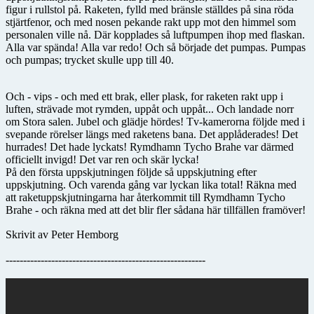
figur i rullstol på. Raketen, fylld med bränsle ställdes på sina röda
stjärtfenor, och med nosen pekande rakt upp mot den himmel som
personalen ville nå. Där kopplades så luftpumpen ihop med flaskan.
Alla var spända! Alla var redo! Och så började det pumpas. Pumpas
och pumpas; trycket skulle upp till 40.
Och - vips - och med ett brak, eller plask, for raketen rakt upp i
luften, strävade mot rymden, uppåt och uppåt... Och landade norr
om Stora salen. Jubel och glädje hördes! Tv-kamerorna följde med i
svepande rörelser längs med raketens bana. Det applåderades! Det
hurrades! Det hade lyckats! Rymdhamn Tycho Brahe var därmed
officiellt invigd! Det var ren och skär lycka!
På den första uppskjutningen följde så uppskjutning efter
uppskjutning. Och varenda gång var lyckan lika total! Räkna med
att raketuppskjutningarna har återkommit till Rymdhamn Tycho
Brahe - och räkna med att det blir fler sådana här tillfällen framöver!
Skrivit av Peter Hemborg
---------------------------------------------------------