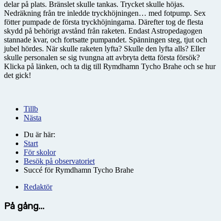
delar på plats. Bränslet skulle tankas. Trycket skulle höjas.
Nedräkning från tre inledde tryckhöjningen… med fotpump. Sex
fötter pumpade de första tryckhöjningarna. Därefter tog de flesta
skydd på behörigt avstånd från raketen. Endast Astropedagogen
stannade kvar, och fortsatte pumpandet. Spänningen steg, tjut och
jubel hördes. När skulle raketen lyfta? Skulle den lyfta alls? Eller
skulle personalen se sig tvungna att avbryta detta första försök?
Klicka på länken, och ta dig till Rymdhamn Tycho Brahe och se hur
det gick!
Tillb
Nästa
Du är här:
Start
För skolor
Besök på observatoriet
Succé för Rymdhamn Tycho Brahe
Redaktör
På gång...