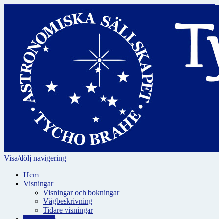
Visa/dölj navigering
Hem
Visningar
Visningar och bokningar
Vägbeskrivning
Tidare visningar
För skolor