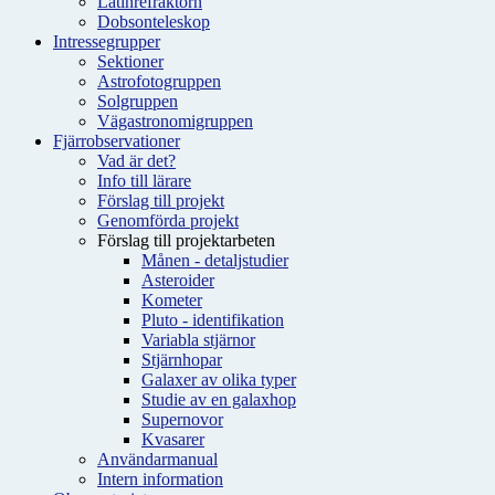
Latinrefraktorn
Dobsonteleskop
Intressegrupper
Sektioner
Astrofotogruppen
Solgruppen
Vägastronomigruppen
Fjärrobservationer
Vad är det?
Info till lärare
Förslag till projekt
Genomförda projekt
Förslag till projektarbeten
Månen - detaljstudier
Asteroider
Kometer
Pluto - identifikation
Variabla stjärnor
Stjärnhopar
Galaxer av olika typer
Studie av en galaxhop
Supernovor
Kvasarer
Användarmanual
Intern information