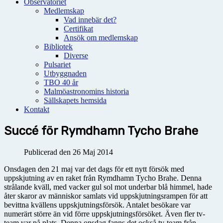
Observatoriet
Medlemskap
Vad innebär det?
Certifikat
Ansök om medlemskap
Bibliotek
Diverse
Pulsariet
Utbyggnaden
TBO 40 år
Malmöastronomins historia
Sällskapets hemsida
Kontakt
Succé för Rymdhamn Tycho Brahe
Publicerad den 26 Maj 2014
Onsdagen den 21 maj var det dags för ett nytt försök med
uppskjutning av en raket från Rymdhamn Tycho Brahe. Denna
strålande kväll, med vacker gul sol mot underbar blå himmel, hade
åter skaror av människor samlats vid uppskjutningsrampen för att
bevittna kvällens uppskjutningsförsök. Antalet besökare var
numerärt större än vid förre uppskjutningsförsöket. Även fler tv-
team var på plats. Denna onsdag fanns det också tv-team från