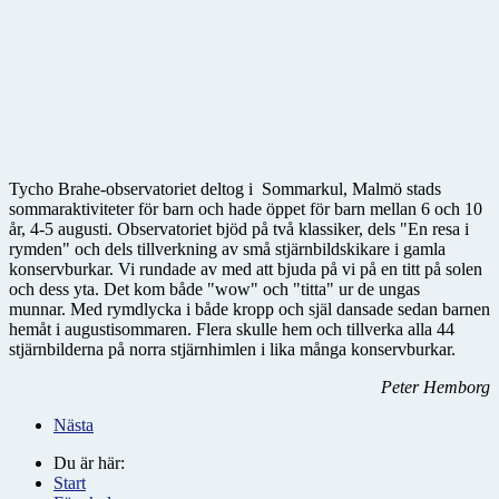
Tycho Brahe-observatoriet deltog i Sommarkul, Malmö stads
sommaraktiviteter för barn och hade öppet för barn mellan 6 och 10
år, 4-5 augusti. Observatoriet bjöd på två klassiker, dels "En resa i
rymden" och dels tillverkning av små stjärnbildskikare i gamla
konservburkar. Vi rundade av med att bjuda på vi på en titt på solen
och dess yta. Det kom både "wow" och "titta" ur de ungas
munnar. Med rymdlycka i både kropp och själ dansade sedan barnen
hemåt i augustisommaren. Flera skulle hem och tillverka alla 44
stjärnbilderna på norra stjärnhimlen i lika många konservburkar.
Peter Hemborg
Nästa
Du är här:
Start