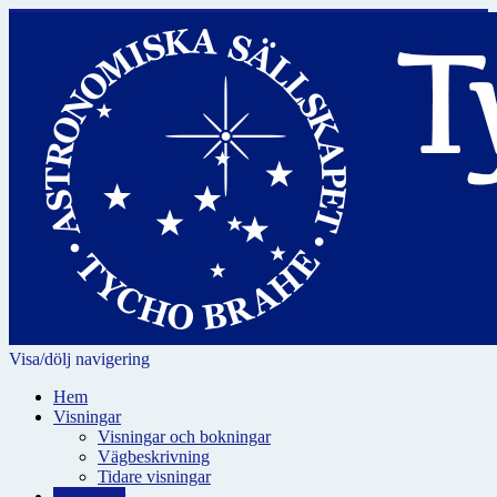
Visa/dölj navigering
Hem
Visningar
Visningar och bokningar
Vägbeskrivning
Tidare visningar
För skolor