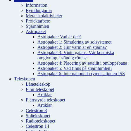
Information
Rymdungarna
Mera skolaktiviteter
Projektarbete
Stjärnhimlen
Astropaket
Astropaket: Vad är det?
Astropaket 1: Simulering av solsystemet
Astropaket 2: Hur varm är en stjärna?
Astropaket 3: Vintergatan - Vår kosmiska
omgivning i ständig rörelse
Astropaket 4: Placering av satellit i omloppsbana
Astropaket 5: Vad finns på stjärnhimlen?
Astropaket 6: Internationella rymdstationen ISS
Teleskopen
Låneteleskop
Finn-teleskopet
Artiklar
Fjärrstyrda teleskopet
Artiklar
Celestron 8
Solteleskopet
Radioteleskopet
Celestron 14