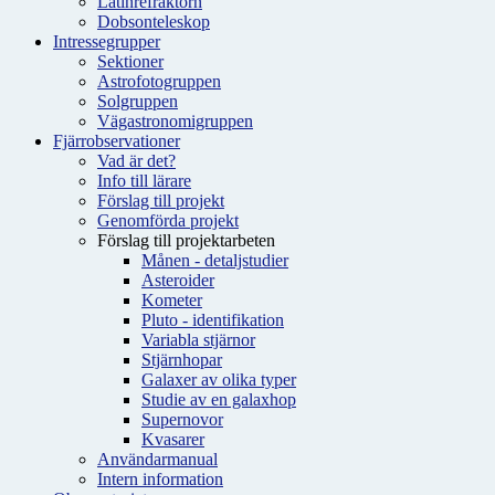
Latinrefraktorn
Dobsonteleskop
Intressegrupper
Sektioner
Astrofotogruppen
Solgruppen
Vägastronomigruppen
Fjärrobservationer
Vad är det?
Info till lärare
Förslag till projekt
Genomförda projekt
Förslag till projektarbeten
Månen - detaljstudier
Asteroider
Kometer
Pluto - identifikation
Variabla stjärnor
Stjärnhopar
Galaxer av olika typer
Studie av en galaxhop
Supernovor
Kvasarer
Användarmanual
Intern information