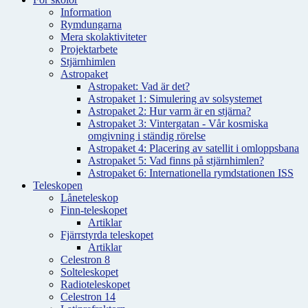
Information
Rymdungarna
Mera skolaktiviteter
Projektarbete
Stjärnhimlen
Astropaket
Astropaket: Vad är det?
Astropaket 1: Simulering av solsystemet
Astropaket 2: Hur varm är en stjärna?
Astropaket 3: Vintergatan - Vår kosmiska
omgivning i ständig rörelse
Astropaket 4: Placering av satellit i omloppsbana
Astropaket 5: Vad finns på stjärnhimlen?
Astropaket 6: Internationella rymdstationen ISS
Teleskopen
Låneteleskop
Finn-teleskopet
Artiklar
Fjärrstyrda teleskopet
Artiklar
Celestron 8
Solteleskopet
Radioteleskopet
Celestron 14