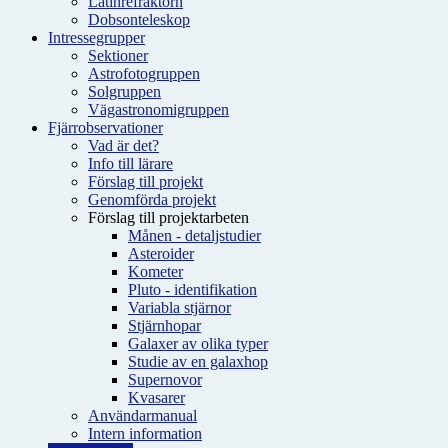
Latinrefraktorn
Dobsonteleskop
Intressegrupper
Sektioner
Astrofotogruppen
Solgruppen
Vägastronomigruppen
Fjärrobservationer
Vad är det?
Info till lärare
Förslag till projekt
Genomförda projekt
Förslag till projektarbeten
Månen - detaljstudier
Asteroider
Kometer
Pluto - identifikation
Variabla stjärnor
Stjärnhopar
Galaxer av olika typer
Studie av en galaxhop
Supernovor
Kvasarer
Användarmanual
Intern information