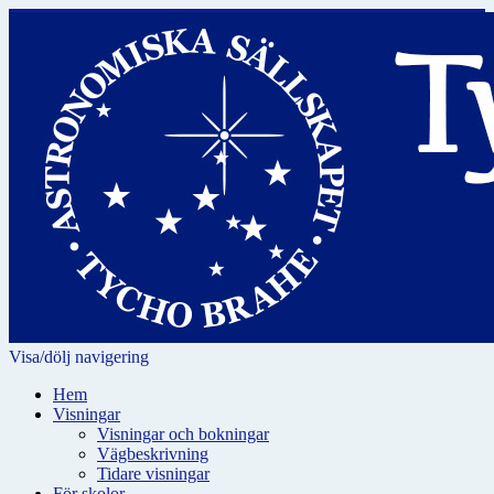
Visa/dölj navigering
Hem
Visningar
Visningar och bokningar
Vägbeskrivning
Tidare visningar
För skolor