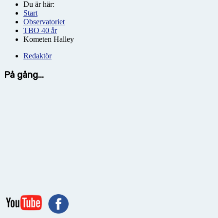
Du är här:
Start
Observatoriet
TBO 40 år
Kometen Halley
Redaktör
På gång...