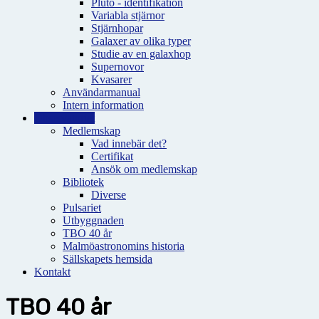
Pluto - identifikation
Variabla stjärnor
Stjärnhopar
Galaxer av olika typer
Studie av en galaxhop
Supernovor
Kvasarer
Användarmanual
Intern information
Observatoriet
Medlemskap
Vad innebär det?
Certifikat
Ansök om medlemskap
Bibliotek
Diverse
Pulsariet
Utbyggnaden
TBO 40 år
Malmöastronomins historia
Sällskapets hemsida
Kontakt
TBO 40 år