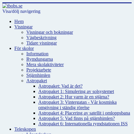
Visa/dölj navigering
Hem
Visningar
Visningar och bokningar
Vägbeskrivning
Tidare visningar
För skolor
Information
Rymdungarna
Mera skolaktiviteter
Projektarbete
Stjärnhimlen
Astropaket
Astropaket: Vad är det?
Astropaket 1: Simulering av solsystemet
Astropaket 2: Hur varm är en stjärna?
Astropaket 3: Vintergatan - Vår kosmiska
omgivning i ständig rörelse
Astropaket 4: Placering av satellit i omloppsbana
Astropaket 5: Vad finns på stjärnhimlen?
Astropaket 6: Internationella rymdstationen ISS
Teleskopen