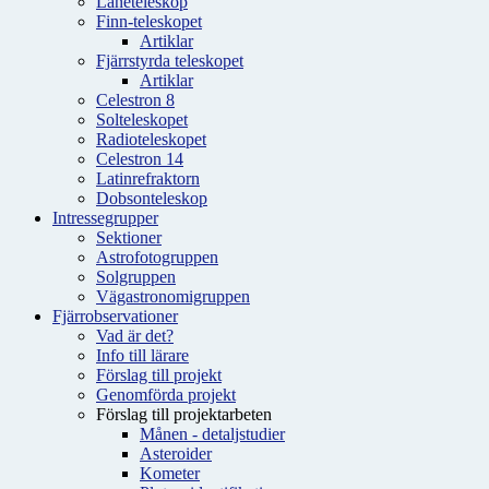
Låneteleskop
Finn-teleskopet
Artiklar
Fjärrstyrda teleskopet
Artiklar
Celestron 8
Solteleskopet
Radioteleskopet
Celestron 14
Latinrefraktorn
Dobsonteleskop
Intressegrupper
Sektioner
Astrofotogruppen
Solgruppen
Vägastronomigruppen
Fjärrobservationer
Vad är det?
Info till lärare
Förslag till projekt
Genomförda projekt
Förslag till projektarbeten
Månen - detaljstudier
Asteroider
Kometer