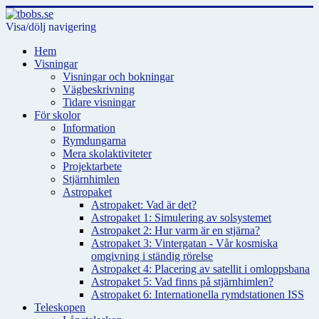
Visa/dölj navigering
Hem
Visningar
Visningar och bokningar
Vägbeskrivning
Tidare visningar
För skolor
Information
Rymdungarna
Mera skolaktiviteter
Projektarbete
Stjärnhimlen
Astropaket
Astropaket: Vad är det?
Astropaket 1: Simulering av solsystemet
Astropaket 2: Hur varm är en stjärna?
Astropaket 3: Vintergatan - Vår kosmiska
omgivning i ständig rörelse
Astropaket 4: Placering av satellit i omloppsbana
Astropaket 5: Vad finns på stjärnhimlen?
Astropaket 6: Internationella rymdstationen ISS
Teleskopen