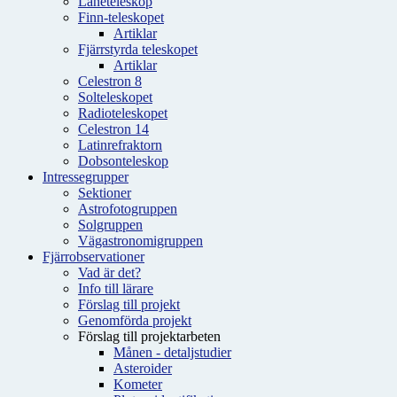
Låneteleskop
Finn-teleskopet
Artiklar
Fjärrstyrda teleskopet
Artiklar
Celestron 8
Solteleskopet
Radioteleskopet
Celestron 14
Latinrefraktorn
Dobsonteleskop
Intressegrupper
Sektioner
Astrofotogruppen
Solgruppen
Vägastronomigruppen
Fjärrobservationer
Vad är det?
Info till lärare
Förslag till projekt
Genomförda projekt
Förslag till projektarbeten
Månen - detaljstudier
Asteroider
Kometer