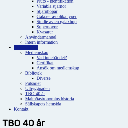
Pluto - identifikation
Variabla stjärnor
Stjärnhopar
Galaxer av olika typer
Studie av en galaxhop
Supernovor
Kvasarer
Användarmanual
Intern information
Observatoriet
Medlemskap
Vad innebär det?
Certifikat
Ansök om medlemskap
Bibliotek
Diverse
Pulsariet
Utbyggnaden
TBO 40 år
Malmöastronomins historia
Sällskapets hemsida
Kontakt
TBO 40 år