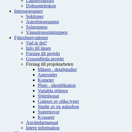
Latinrefraktorn
Dobsonteleskop
Intressegrupper
Sektioner
Astrofotogruppen
Solgruppen
Vägastronomigruppen
Fjärrobservationer
Vad är det?
Info till lärare
Förslag till projekt
Genomförda projekt
Förslag till projektarbeten
Månen - detaljstudier
Asteroider
Kometer
Pluto - identifikation
Variabla stjärnor
Stjärnhopar
Galaxer av olika typer
Studie av en galaxhop
Supernovor
Kvasarer
Användarmanual
Intern information