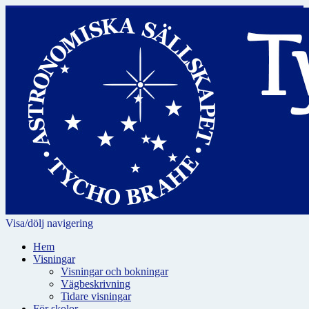
Visa/dölj navigering
Hem
Visningar
Visningar och bokningar
Vägbeskrivning
Tidare visningar
För skolor