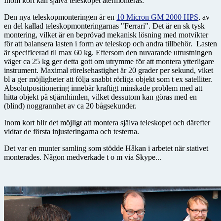
Inom kort kan själva teleskopet återmonteras.
Den nya teleskopmonteringen är en
10 Micron GM 2000 HPS
, av
en del kallad teleskopmonteringarnas "Ferrari". Det är en sk tysk
montering, vilket är en beprövad mekanisk lösning med motvikter
för att balansera lasten i form av teleskop och andra tillbehör. Lasten
är specificerad tll max 60 kg. Eftersom den nuvarande utrustningen
väger ca 25 kg ger detta gott om utrymme för att montera ytterligare
instrument. Maximal rörelsehastighet är 20 grader per sekund, viket
bl a ger möjligheter att följa snabbt rörliga objekt som t ex satelliter.
Absolutpositionering innebär kraftigt minskade problem med att
hitta objekt på stjärnhimlen, vilket dessutom kan göras med en
(blind) noggrannhet av ca 20 bågsekunder.
Inom kort blir det möjligt att montera själva teleskopet och därefter
vidtar de första injusteringarna och testerna.
Det var en munter samling som stödde Håkan i arbetet när stativet
monterades. Någon medverkade t o m via Skype...