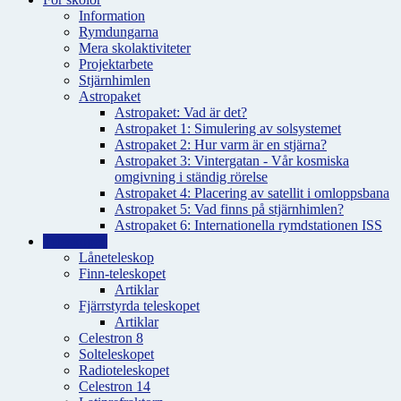
Information
Rymdungarna
Mera skolaktiviteter
Projektarbete
Stjärnhimlen
Astropaket
Astropaket: Vad är det?
Astropaket 1: Simulering av solsystemet
Astropaket 2: Hur varm är en stjärna?
Astropaket 3: Vintergatan - Vår kosmiska
omgivning i ständig rörelse
Astropaket 4: Placering av satellit i omloppsbana
Astropaket 5: Vad finns på stjärnhimlen?
Astropaket 6: Internationella rymdstationen ISS
Teleskopen
Låneteleskop
Finn-teleskopet
Artiklar
Fjärrstyrda teleskopet
Artiklar
Celestron 8
Solteleskopet
Radioteleskopet
Celestron 14