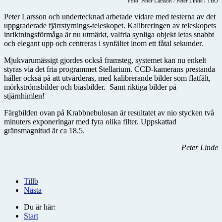
Foto: Peter Larsson / Peter Linde / TBO
Peter Larsson och undertecknad arbetade vidare med testerna av det
uppgraderade fjärrstyrnings-teleskopet. Kalibreringen av teleskopets
inriktningsförmåga är nu utmärkt, valfria synliga objekt letas snabbt
och elegant upp och centreras i synfältet inom ett fåtal sekunder.
Mjukvarumässigt gjordes också framsteg, systemet kan nu enkelt
styras via det fria programmet Stellarium. CCD-kamerans prestanda
håller också på att utvärderas, med kalibrerande bilder som flatfält,
mörkströmsbilder och biasbilder. Samt riktiga bilder på
stjärnhimlen!
Färgbilden ovan på Krabbnebulosan är resultatet av nio stycken två
minuters exponeringar med fyra olika filter. Uppskattad
gränsmagnitud är ca 18.5.
Peter Linde
Tillb
Nästa
Du är här:
Start