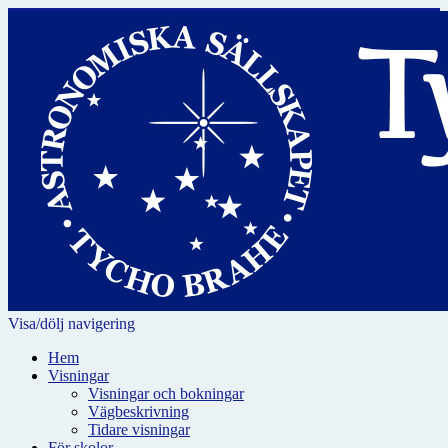
Visa/dölj navigering
Hem
Visningar
Visningar och bokningar
Vägbeskrivning
Tidare visningar
För skolor