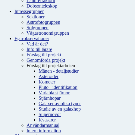
Latinrefraktorn
Dobsonteleskop
Intressegrupper
Sektioner
Astrofotogruppen
Solgruppen
Vägastronomigruppen
Fjärrobservationer
Vad är det?
Info till lärare
Förslag till projekt
Genomförda projekt
Förslag till projektarbeten
Månen - detaljstudier
Asteroider
Kometer
Pluto - identifikation
Variabla stjärnor
Stjärnhopar
Galaxer av olika typer
Studie av en galaxhop
Supernovor
Kvasarer
Användarmanual
Intern information