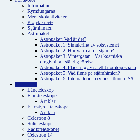
Information
Rymdungarna
Mera skolaktiviteter
Projektarbete
Stjärnhimlen
Astropaket
Astropaket: Vad är det?
Astropaket 1: Simulering av solsystemet
Astropaket 2: Hur varm är en stjärna?
Astropaket 3: Vintergatan - Vår kosmiska
omgivning i ständig rörelse
Astropaket 4: Placering av satellit i omloppsbana
Astropaket 5: Vad finns på stjärnhimlen?
Astropaket 6: Internationella rymdstationen ISS
Teleskopen
Låneteleskop
Finn-teleskopet
Artiklar
Fjärrstyrda teleskopet
Artiklar
Celestron 8
Solteleskopet
Radioteleskopet
Celestron 14