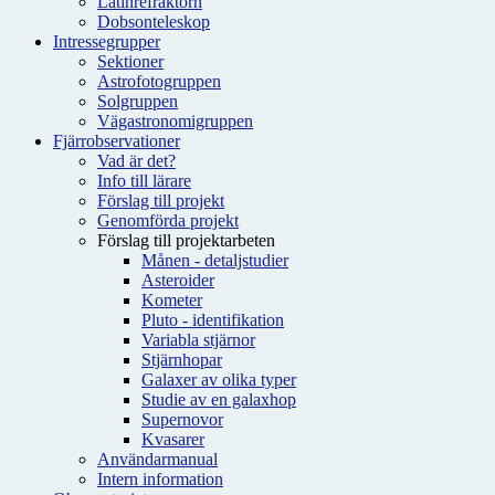
Latinrefraktorn
Dobsonteleskop
Intressegrupper
Sektioner
Astrofotogruppen
Solgruppen
Vägastronomigruppen
Fjärrobservationer
Vad är det?
Info till lärare
Förslag till projekt
Genomförda projekt
Förslag till projektarbeten
Månen - detaljstudier
Asteroider
Kometer
Pluto - identifikation
Variabla stjärnor
Stjärnhopar
Galaxer av olika typer
Studie av en galaxhop
Supernovor
Kvasarer
Användarmanual
Intern information