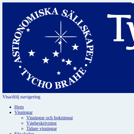
Visa/dölj navigering
Hem
Visningar
Visningar och bokningar
Vägbeskrivning
Tidare visningar
För skolor