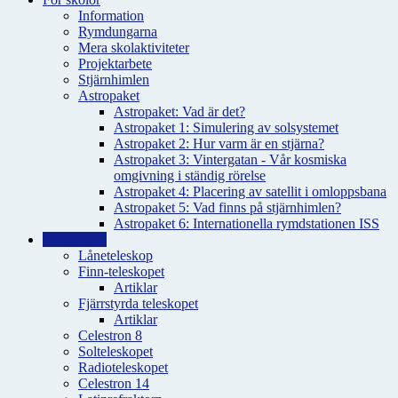
Information
Rymdungarna
Mera skolaktiviteter
Projektarbete
Stjärnhimlen
Astropaket
Astropaket: Vad är det?
Astropaket 1: Simulering av solsystemet
Astropaket 2: Hur varm är en stjärna?
Astropaket 3: Vintergatan - Vår kosmiska
omgivning i ständig rörelse
Astropaket 4: Placering av satellit i omloppsbana
Astropaket 5: Vad finns på stjärnhimlen?
Astropaket 6: Internationella rymdstationen ISS
Teleskopen
Låneteleskop
Finn-teleskopet
Artiklar
Fjärrstyrda teleskopet
Artiklar
Celestron 8
Solteleskopet
Radioteleskopet
Celestron 14