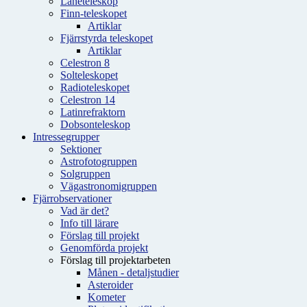
Låneteleskop
Finn-teleskopet
Artiklar
Fjärrstyrda teleskopet
Artiklar
Celestron 8
Solteleskopet
Radioteleskopet
Celestron 14
Latinrefraktorn
Dobsonteleskop
Intressegrupper
Sektioner
Astrofotogruppen
Solgruppen
Vägastronomigruppen
Fjärrobservationer
Vad är det?
Info till lärare
Förslag till projekt
Genomförda projekt
Förslag till projektarbeten
Månen - detaljstudier
Asteroider
Kometer