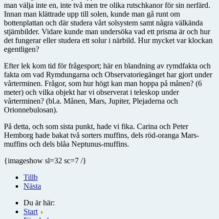
man välja inte en, inte två men tre olika rutschkanor för sin nerfärd.
Innan man klättrade upp till solen, kunde man gå runt om
bottenplattan och där studera vårt solsystem samt några välkända
stjärnbilder. Vidare kunde man undersöka vad ett prisma är och hur
det fungerar eller studera ett solur i närbild. Hur mycket var klockan
egentligen?
Efter lek kom tid för frågesport; här en blandning av rymdfakta och
fakta om vad Rymdungarna och Observatoriegänget har gjort under
vårterminen. Frågor, som hur högt kan man hoppa på månen? (6
meter) och vilka objekt har vi observerat i teleskop under
vårterminen? (bl.a. Månen, Mars, Jupiter, Plejaderna och
Orionnebulosan).
På detta, och som sista punkt, hade vi fika. Carina och Peter
Hemborg hade bakat två sorters muffins, dels röd-oranga Mars-
muffins och dels blåa Neptunus-muffins.
{imageshow sl=32 sc=7 /}
Tillb
Nästa
Du är här:
Start