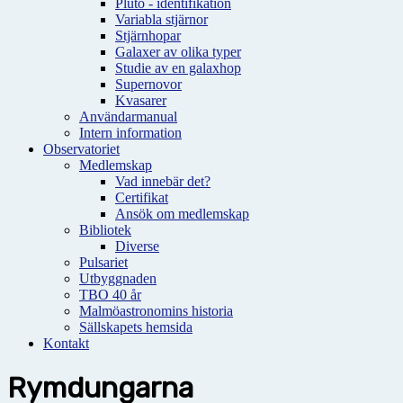
Pluto - identifikation
Variabla stjärnor
Stjärnhopar
Galaxer av olika typer
Studie av en galaxhop
Supernovor
Kvasarer
Användarmanual
Intern information
Observatoriet
Medlemskap
Vad innebär det?
Certifikat
Ansök om medlemskap
Bibliotek
Diverse
Pulsariet
Utbyggnaden
TBO 40 år
Malmöastronomins historia
Sällskapets hemsida
Kontakt
Rymdungarna