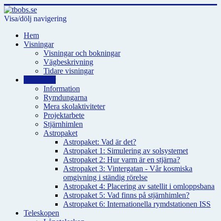
Visa/dölj navigering
Hem
Visningar
Visningar och bokningar
Vägbeskrivning
Tidare visningar
För skolor
Information
Rymdungarna
Mera skolaktiviteter
Projektarbete
Stjärnhimlen
Astropaket
Astropaket: Vad är det?
Astropaket 1: Simulering av solsystemet
Astropaket 2: Hur varm är en stjärna?
Astropaket 3: Vintergatan - Vår kosmiska
omgivning i ständig rörelse
Astropaket 4: Placering av satellit i omloppsbana
Astropaket 5: Vad finns på stjärnhimlen?
Astropaket 6: Internationella rymdstationen ISS
Teleskopen