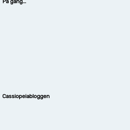
På gång...
Cassiopeiabloggen