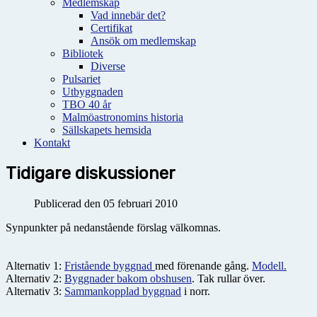
Medlemskap
Vad innebär det?
Certifikat
Ansök om medlemskap
Bibliotek
Diverse
Pulsariet
Utbyggnaden
TBO 40 år
Malmöastronomins historia
Sällskapets hemsida
Kontakt
Tidigare diskussioner
Publicerad den 05 februari 2010
Synpunkter på nedanstående förslag välkomnas.
Alternativ 1:
Fristående byggnad
med förenande gång.
Modell.
Alternativ 2:
Byggnader bakom obshusen
. Tak rullar över.
Alternativ 3:
Sammankopplad byggnad
i norr.