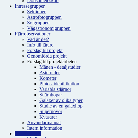
Dobsonteleskop
Intressegrupper
Sektioner
Astrofotogruppen
Solgruppen
Vägastronomigruppen
Fjärrobservationer
Vad är det?
Info till lärare
Förslag till projekt
Genomförda projekt
Förslag till projektarbeten
Månen - detaljstudier
Asteroider
Kometer
Pluto - identifikation
Variabla stjärnor
Stjärnhopar
Galaxer av olika typer
Studie av en galaxhop
Supernovor
Kvasarer
Användarmanual
Intern information
Observatoriet