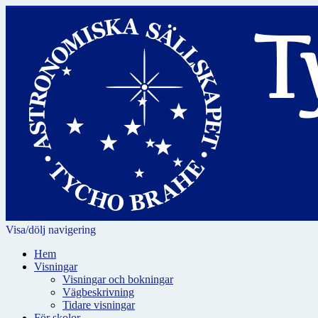
Visa/dölj navigering
Hem
Visningar
Visningar och bokningar
Vägbeskrivning
Tidare visningar
För skolor