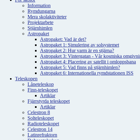
Information
Rymdungarna
Mera skolaktiviteter
Projektarbete
Stjärnhimlen
Astropaket
Astropaket: Vad är det?
Astropaket 1: Simulering av solsystemet
Astropaket 2: Hur varm är en stjärna?
Astropaket 3: Vintergatan - Vår kosmiska omgivnin
Astropaket 4: Placering av satellit i omloppsbana
Astropaket 5: Vad finns på stjärnhimlen?
Astropaket 6: Internationella rymdstationen ISS
Teleskopen
Låneteleskop
Finn-teleskopet
Artiklar
Fjärrstyrda teleskopet
Artiklar
Celestron 8
Solteleskopet
Radioteleskopet
Celestron 14
Latinrefraktorn