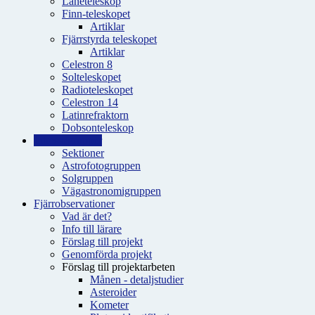
Låneteleskop
Finn-teleskopet
Artiklar
Fjärrstyrda teleskopet
Artiklar
Celestron 8
Solteleskopet
Radioteleskopet
Celestron 14
Latinrefraktorn
Dobsonteleskop
Intressegrupper
Sektioner
Astrofotogruppen
Solgruppen
Vägastronomigruppen
Fjärrobservationer
Vad är det?
Info till lärare
Förslag till projekt
Genomförda projekt
Förslag till projektarbeten
Månen - detaljstudier
Asteroider
Kometer