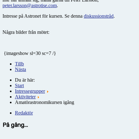
peter.larsson@astrotise.com
.
Intresse på Astronet för kursen. Se denna
diskussionstråd
.
Några bilder från mötet:
{imageshow sl=30 sc=7 /}
Tillb
Nästa
Du är här:
Start
Intressegrupper
Aktiviteter
Amatörastronomikursen igång
Redaktör
På gång...