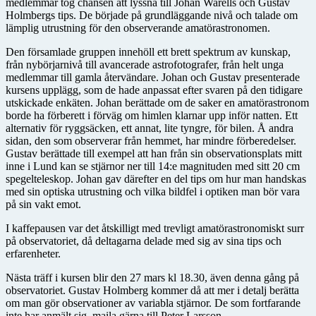
medlemmar tog chansen att lyssna till Johan Warells och Gustav
Holmbergs tips. De började på grundläggande nivå och talade om
lämplig utrustning för den observerande amatörastronomen.
Den församlade gruppen innehöll ett brett spektrum av kunskap,
från nybörjarnivå till avancerade astrofotografer, från helt unga
medlemmar till gamla återvändare. Johan och Gustav presenterade
kursens upplägg, som de hade anpassat efter svaren på den tidigare
utskickade enkäten. Johan berättade om de saker en amatörastronom
borde ha förberett i förväg om himlen klarnar upp inför natten. Ett
alternativ för ryggsäcken, ett annat, lite tyngre, för bilen. Å andra
sidan, den som observerar från hemmet, har mindre förberedelser.
Gustav berättade till exempel att han från sin observationsplats mitt
inne i Lund kan se stjärnor ner till 14:e magnituden med sitt 20 cm
spegelteleskop. Johan gav därefter en del tips om hur man handskas
med sin optiska utrustning och vilka bildfel i optiken man bör vara
på sin vakt emot.
I kaffepausen var det åtskilligt med trevligt amatörastronomiskt surr
på observatoriet, då deltagarna delade med sig av sina tips och
erfarenheter.
Nästa träff i kursen blir den 27 mars kl 18.30, även denna gång på
observatoriet. Gustav Holmberg kommer då att mer i detalj berätta
om man gör observationer av variabla stjärnor. De som fortfarande
inte har anmält sig, maila gärna till Peter Larsson,