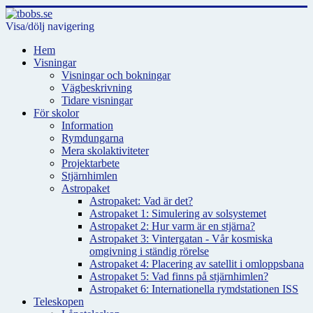
Visa/dölj navigering
Hem
Visningar
Visningar och bokningar
Vägbeskrivning
Tidare visningar
För skolor
Information
Rymdungarna
Mera skolaktiviteter
Projektarbete
Stjärnhimlen
Astropaket
Astropaket: Vad är det?
Astropaket 1: Simulering av solsystemet
Astropaket 2: Hur varm är en stjärna?
Astropaket 3: Vintergatan - Vår kosmiska
omgivning i ständig rörelse
Astropaket 4: Placering av satellit i omloppsbana
Astropaket 5: Vad finns på stjärnhimlen?
Astropaket 6: Internationella rymdstationen ISS
Teleskopen