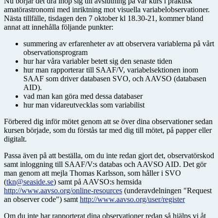
Nu börjar det dra ihop sig till avslutning på vår kurs i praktisk
amatörastronomi med inriktning mot visuella variabelobservationer.
Nästa tillfälle, tisdagen den 7 oktober kl 18.30-21, kommer bland
annat att innehålla följande punkter:
summering av erfarenheter av att observera variablerna på vårt
observationsprogram
hur har våra variabler betett sig den senaste tiden
hur man rapporterar till SAAF/V, variabelsektionen inom
SAAF som driver databasen SVO, och AAVSO (databasen
AID).
vad man kan göra med dessa databaser
hur man vidareutvecklas som variabilist
Förbered dig inför mötet genom att se över dina observationer sedan
kursen började, som du förstås tar med dig till mötet, på papper eller
digitalt.
Passa även på att beställa, om du inte redan gjort det, observatörskod
samt inloggning till SAAF/V:s databas och AAVSO AID. Det gör
man genom att mejla Thomas Karlsson, som håller i SVO
(
tkn@seaside.se
) samt på AAVSO:s hemsida
http://www.aavso.org/online-resources
(underavdelningen "Request
an observer code") samt
http://www.aavso.org/user/register
Om du inte har rapporterat dina observationer redan så hjälps vi åt