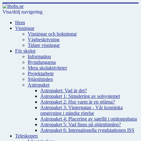
Visa/dölj navigering
Hem
Visningar
Visningar och bokningar
Vägbeskrivning
Tidare visningar
För skolor
Information
Rymdungarna
Mera skolaktiviteter
Projektarbete
Stjärnhimlen
Astropaket
Astropaket: Vad är det?
Astropaket 1: Simulering av solsystemet
Astropaket 2: Hur varm är en stjärna?
Astropaket 3: Vintergatan - Vår kosmiska
omgivning i ständig rörelse
Astropaket 4: Placering av satellit i omloppsbana
Astropaket 5: Vad finns på stjärnhimlen?
Astropaket 6: Internationella rymdstationen ISS
Teleskopen