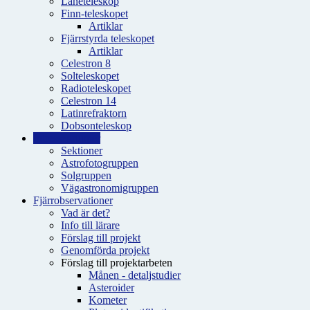
Låneteleskop
Finn-teleskopet
Artiklar
Fjärrstyrda teleskopet
Artiklar
Celestron 8
Solteleskopet
Radioteleskopet
Celestron 14
Latinrefraktorn
Dobsonteleskop
Intressegrupper
Sektioner
Astrofotogruppen
Solgruppen
Vägastronomigruppen
Fjärrobservationer
Vad är det?
Info till lärare
Förslag till projekt
Genomförda projekt
Förslag till projektarbeten
Månen - detaljstudier
Asteroider
Kometer