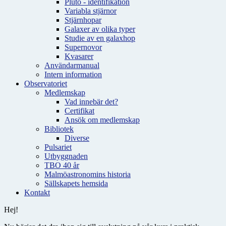
Pluto - identifikation
Variabla stjärnor
Stjärnhopar
Galaxer av olika typer
Studie av en galaxhop
Supernovor
Kvasarer
Användarmanual
Intern information
Observatoriet
Medlemskap
Vad innebär det?
Certifikat
Ansök om medlemskap
Bibliotek
Diverse
Pulsariet
Utbyggnaden
TBO 40 år
Malmöastronomins historia
Sällskapets hemsida
Kontakt
Hej!