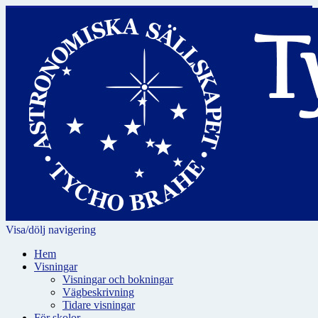
Visa/dölj navigering
Hem
Visningar
Visningar och bokningar
Vägbeskrivning
Tidare visningar
För skolor