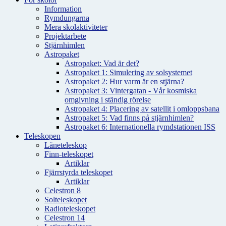
Information
Rymdungarna
Mera skolaktiviteter
Projektarbete
Stjärnhimlen
Astropaket
Astropaket: Vad är det?
Astropaket 1: Simulering av solsystemet
Astropaket 2: Hur varm är en stjärna?
Astropaket 3: Vintergatan - Vår kosmiska
omgivning i ständig rörelse
Astropaket 4: Placering av satellit i omloppsbana
Astropaket 5: Vad finns på stjärnhimlen?
Astropaket 6: Internationella rymdstationen ISS
Teleskopen
Låneteleskop
Finn-teleskopet
Artiklar
Fjärrstyrda teleskopet
Artiklar
Celestron 8
Solteleskopet
Radioteleskopet
Celestron 14