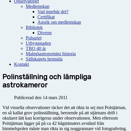
Observatoriet
Medlemskap
Vad innebär det?
Certifikat
Ansök om medlemskap
Bibliotek
Diverse
Pulsariet
Utbyggnaden
TBO 40 år
Malmöastronomins historia
Sällskapets hemsida
Kontakt
Polinställning och lämpliga
astrokameror
Publicerad den 14 mars 2011
Vid visuella observationer räcker det att rikta in sej mot Polstjärnan,
en så kallat grov polinställning, beroende på att stjärnans drift i
okularet lätt kan korrigeras under observationen. Men eftersom
Polstjärnan ligger på på ca 42 bågminuters avstånd från
himmelspolen måste man rikta in sig noggrannare vid fotografering.