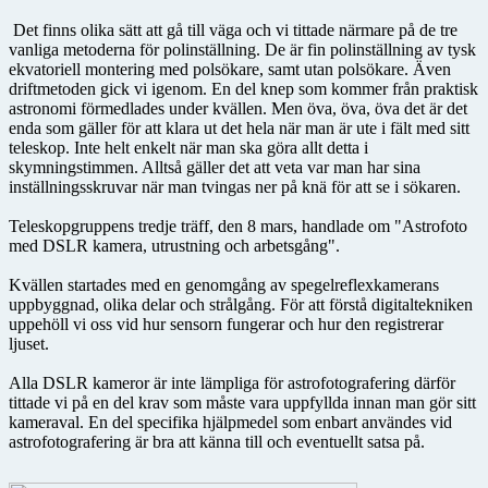
Det finns olika sätt att gå till väga och vi tittade närmare på de tre
vanliga metoderna för polinställning. De är fin polinställning av tysk
ekvatoriell montering med polsökare, samt utan polsökare. Även
driftmetoden gick vi igenom. En del knep som kommer från praktisk
astronomi förmedlades under kvällen. Men öva, öva, öva det är det
enda som gäller för att klara ut det hela när man är ute i fält med sitt
teleskop. Inte helt enkelt när man ska göra allt detta i
skymningstimmen. Alltså gäller det att veta var man har sina
inställningsskruvar när man tvingas ner på knä för att se i sökaren.
Teleskopgruppens tredje träff, den 8 mars, handlade om "Astrofoto
med DSLR kamera, utrustning och arbetsgång".
Kvällen startades med en genomgång av spegelreflexkamerans
uppbyggnad, olika delar och strålgång. För att förstå digitaltekniken
uppehöll vi oss vid hur sensorn fungerar och hur den registrerar
ljuset.
Alla DSLR kameror är inte lämpliga för astrofotografering därför
tittade vi på en del krav som måste vara uppfyllda innan man gör sitt
kameraval. En del specifika hjälpmedel som enbart användes vid
astrofotografering är bra att känna till och eventuellt satsa på.