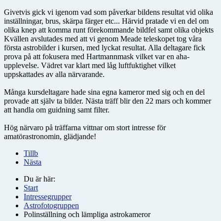
Givetvis gick vi igenom vad som påverkar bildens resultat vid olika
inställningar, brus, skärpa färger etc... Härvid pratade vi en del om
olika knep att komma runt förekommande bildfel samt olika objekts
Kvällen avslutades med att vi genom Meade teleskopet tog våra
första astrobilder i kursen, med lyckat resultat. Alla deltagare fick
prova på att fokusera med Hartmannmask vilket var en aha-
upplevelse. Vädret var klart med låg luftfuktighet vilket
uppskattades av alla närvarande.
Många kursdeltagare hade sina egna kameror med sig och en del
provade att själv ta bilder. Nästa träff blir den 22 mars och kommer
att handla om guidning samt filter.
Hög närvaro på träffarna vittnar om stort intresse för
amatörastronomin, glädjande!
Tillb
Nästa
Du är här:
Start
Intressegrupper
Astrofotogruppen
Polinställning och lämpliga astrokameror