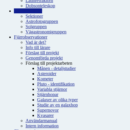
Latinrefraktorn
Dobsonteleskop
Intressegrupper
Sektioner
Astrofotogruppen
Solgruppen
Vägastronomigruppen
Fjärrobservationer
Vad är det?
Info till lärare
Förslag till projekt
Genomförda projekt
Förslag till projektarbeten
Månen - detaljstudier
Asteroider
Kometer
Pluto - identifikation
Variabla stjärnor
Stjärnhopar
Galaxer av olika typer
Studie av en galaxhop
Supernovor
Kvasarer
Användarmanual
Intern information