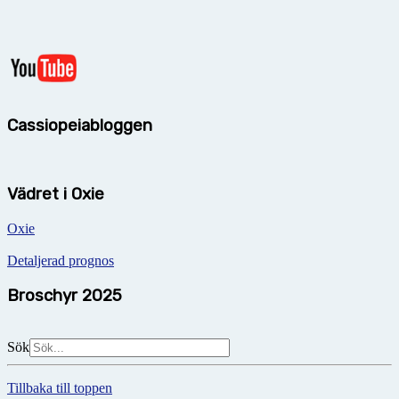
Cassiopeiabloggen
Vädret i Oxie
Oxie
Detaljerad prognos
Broschyr 2025
Sök
Tillbaka till toppen