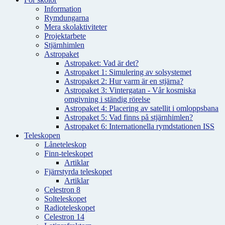
Information
Rymdungarna
Mera skolaktiviteter
Projektarbete
Stjärnhimlen
Astropaket
Astropaket: Vad är det?
Astropaket 1: Simulering av solsystemet
Astropaket 2: Hur varm är en stjärna?
Astropaket 3: Vintergatan - Vår kosmiska
omgivning i ständig rörelse
Astropaket 4: Placering av satellit i omloppsbana
Astropaket 5: Vad finns på stjärnhimlen?
Astropaket 6: Internationella rymdstationen ISS
Teleskopen
Låneteleskop
Finn-teleskopet
Artiklar
Fjärrstyrda teleskopet
Artiklar
Celestron 8
Solteleskopet
Radioteleskopet
Celestron 14