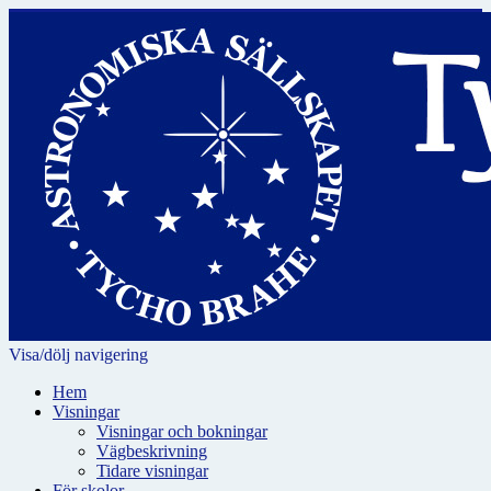
Visa/dölj navigering
Hem
Visningar
Visningar och bokningar
Vägbeskrivning
Tidare visningar
För skolor