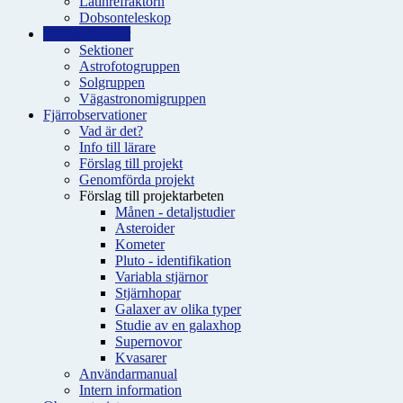
Latinrefraktorn
Dobsonteleskop
Intressegrupper
Sektioner
Astrofotogruppen
Solgruppen
Vägastronomigruppen
Fjärrobservationer
Vad är det?
Info till lärare
Förslag till projekt
Genomförda projekt
Förslag till projektarbeten
Månen - detaljstudier
Asteroider
Kometer
Pluto - identifikation
Variabla stjärnor
Stjärnhopar
Galaxer av olika typer
Studie av en galaxhop
Supernovor
Kvasarer
Användarmanual
Intern information