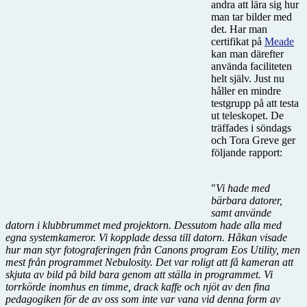
andra att lära sig hur
man tar bilder med
det. Har man
certifikat på
Meade
kan man därefter
använda faciliteten
helt själv. Just nu
håller en mindre
testgrupp på att testa
ut teleskopet. De
träffades i söndags
och Tora Greve ger
följande rapport:
"
Vi hade med
bärbara datorer,
samt använde
datorn i klubbrummet med projektorn. Dessutom hade alla med
egna systemkameror. Vi kopplade dessa till datorn. Håkan visade
hur man styr fotograferingen från Canons program Eos Utility, men
mest från programmet Nebulosity. Det var roligt att få kameran att
skjuta av bild på bild bara genom att ställa in programmet. Vi
torrkörde inomhus en timme, drack kaffe och njöt av den fina
pedagogiken för de av oss som inte var vana vid denna form av