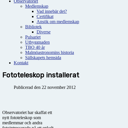
Observatoriet
Medlemskap
Vad innebär det?
Certifikat
Ansök om medlemskap
Bibliotek
Diverse
Pulsariet
Utbyggnaden
TBO 40 år
Malmöastronomins historia
Sällskapets hemsida
Kontakt
Fototeleskop installerat
Publicerad den 22 november 2012
Observatoriet har skaffat ett
nytt fototeleskop som
medlemmar och andra
fotointresserade på ett enkelt