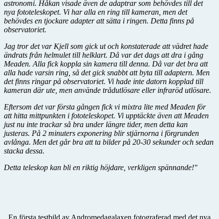
astronomi. Håkan visade även de adaptrar som behövdes till det
nya fototeleskopet. Vi har alla en ring till kameran, men det
behövdes en tjockare adapter att sätta i ringen. Detta finns på
observatoriet.
Jag tror det var Kjell som gick ut och konstaterade att vädret hade
ändrats från helmulet till helklart. Då var det dags att dra i gång
Meaden. Alla fick koppla sin kamera till denna. Då var det bra att
alla hade varsin ring, så det gick snabbt att byta till adaptern. Men
det finns ringar på observatoriet. Vi hade inte datorn kopplad till
kameran där ute, men använde trådutlösare eller infraröd utlösare.
Eftersom det var första gången fick vi mixtra lite med Meaden för
att hitta mittpunkten i fototeleskopet. Vi upptäckte även att Meaden
just nu inte trackar så bra under längre tider, men detta kan
justeras. På 2 minuters exponering blir stjärnorna i förgrunden
avlånga. Men det går bra att ta bilder på 20-30 sekunder och sedan
stacka dessa.
Detta teleskop kan bli en riktig höjdare, verkligen spännande!"
En första testbild av Andromedagalaxen fotograferad med det nya