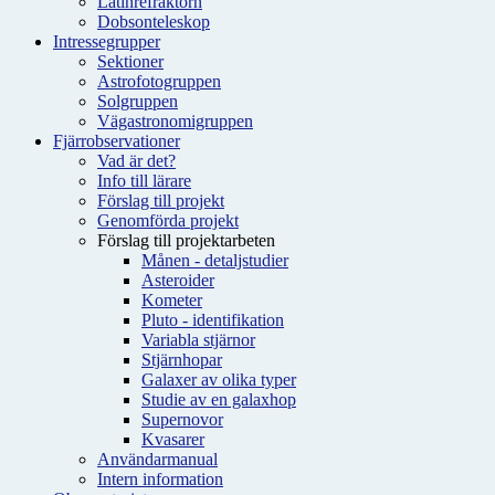
Latinrefraktorn
Dobsonteleskop
Intressegrupper
Sektioner
Astrofotogruppen
Solgruppen
Vägastronomigruppen
Fjärrobservationer
Vad är det?
Info till lärare
Förslag till projekt
Genomförda projekt
Förslag till projektarbeten
Månen - detaljstudier
Asteroider
Kometer
Pluto - identifikation
Variabla stjärnor
Stjärnhopar
Galaxer av olika typer
Studie av en galaxhop
Supernovor
Kvasarer
Användarmanual
Intern information