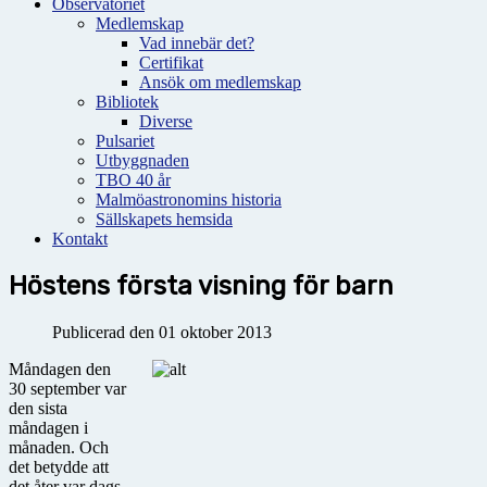
Observatoriet
Medlemskap
Vad innebär det?
Certifikat
Ansök om medlemskap
Bibliotek
Diverse
Pulsariet
Utbyggnaden
TBO 40 år
Malmöastronomins historia
Sällskapets hemsida
Kontakt
Höstens första visning för barn
Publicerad den 01 oktober 2013
Måndagen den
30 september var
den sista
måndagen i
månaden. Och
det betydde att
det åter var dags