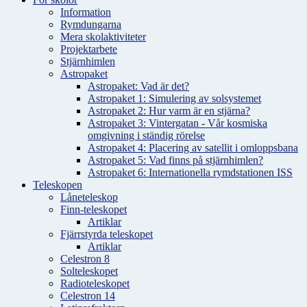
Information
Rymdungarna
Mera skolaktiviteter
Projektarbete
Stjärnhimlen
Astropaket
Astropaket: Vad är det?
Astropaket 1: Simulering av solsystemet
Astropaket 2: Hur varm är en stjärna?
Astropaket 3: Vintergatan - Vår kosmiska
omgivning i ständig rörelse
Astropaket 4: Placering av satellit i omloppsbana
Astropaket 5: Vad finns på stjärnhimlen?
Astropaket 6: Internationella rymdstationen ISS
Teleskopen
Låneteleskop
Finn-teleskopet
Artiklar
Fjärrstyrda teleskopet
Artiklar
Celestron 8
Solteleskopet
Radioteleskopet
Celestron 14