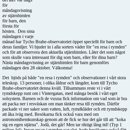
för
måndagsvisning
av stjärnhimlen
för barn, den
första för
hösten. Den sista
måndagen i varje
månad har Tycho Brahe-observatoriet öppet speciellt för barn och
deras familjer. Vi bjuder in i alla sorters väder för "en resa i rymden"
och för att observera den aktuella stjärnhimlen. Låter det som något
som skulle vara intressant för dig som barn, eller för dina barn?
Nästa måndagsvisning av stjärnhimlen för barn genomförs
måndagen den 28 oktober. Välkomna!
Det bjöds på både "en resa i rymden" och observationer i vårt stora
teleskop. 13 personer, i olika åldrar och längder, kom till Tycho
Brahe-observatoriet denna kväll. Tillsammans reste vi i vårt
rymdskepp runt om i Vintergatan, med många besök i vårt eget
solsystem. Barnen och de vuxna fick information om vad som är bra
att packa ner i resväskan om man tänker resa till rymden. Därför
packade vi ner saker som vatten, luft, rymdkläder och ett rymdskepp
att åka iväg med. Besökarna fick också vara med om
astronomihemkunskap genom att de fick se hur det går till att "koka
sig en egen stjärna". Jodå, det går! Men tar riktigt lång tid! (Typ 1
miljon år!). Innan resan i rymden var slut, hade besökarna också fått