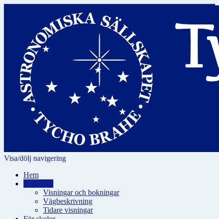
Visa/dölj navigering
Hem
Visningar
Visningar och bokningar
Vägbeskrivning
Tidare visningar
För skolor