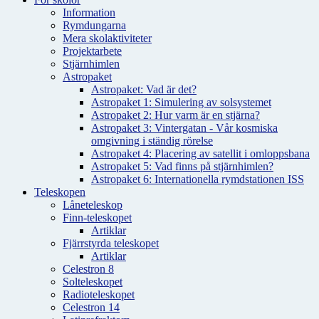
Information
Rymdungarna
Mera skolaktiviteter
Projektarbete
Stjärnhimlen
Astropaket
Astropaket: Vad är det?
Astropaket 1: Simulering av solsystemet
Astropaket 2: Hur varm är en stjärna?
Astropaket 3: Vintergatan - Vår kosmiska
omgivning i ständig rörelse
Astropaket 4: Placering av satellit i omloppsbana
Astropaket 5: Vad finns på stjärnhimlen?
Astropaket 6: Internationella rymdstationen ISS
Teleskopen
Låneteleskop
Finn-teleskopet
Artiklar
Fjärrstyrda teleskopet
Artiklar
Celestron 8
Solteleskopet
Radioteleskopet
Celestron 14