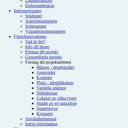
Latinrefraktorn
Dobsonteleskop
Intressegrupper
Sektioner
Astrofotogruppen
Solgruppen
Vägastronomigruppen
Fjärrobservationer
Vad är det?
Info till lärare
Förslag till projekt
Genomförda projekt
Förslag till projektarbeten
Månen - detaljstudier
Asteroider
Kometer
Pluto - identifikation
Variabla stjärnor
Stjärnhopar
Galaxer av olika typer
Studie av en galaxhop
Supernovor
Kvasarer
Användarmanual
Intern information