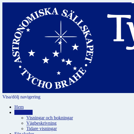
Visa/dölj navigering
Hem
Visningar
Visningar och bokningar
Vägbeskrivning
Tidare visningar
För skolor