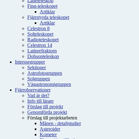
Låneteleskop
Finn-teleskopet
Artiklar
Fjärrstyrda teleskopet
Artiklar
Celestron 8
Solteleskopet
Radioteleskopet
Celestron 14
Latinrefraktorn
Dobsonteleskop
Intressegrupper
Sektioner
Astrofotogruppen
Solgruppen
Vägastronomigruppen
Fjärrobservationer
Vad är det?
Info till lärare
Förslag till projekt
Genomförda projekt
Förslag till projektarbeten
Månen - detaljstudier
Asteroider
Kometer