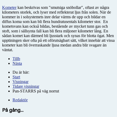
Kometer
kan beskrivas som "smutsiga snöbollar", oftast av några
kilometers storlek, och lyser med reflekterat ljus från solen. När de
kommer in i solsystemets inre delar värms de upp och bildar en
diffus koma som kan bli flera hundratusentals kilometer stor. En
kometsvans kan också bildas, bestående av mycket tunn gas och
stoft, som i sällsynta fall kan bli flera miljoner kilometer lång. En
sådan komet kan därmed bli ljusstark och synas för blotta ögat. Men
upptiningen sker ofta på ett oförutsägbart sätt, vilket innebär att vissa
kometer kan bli överraskande ljusa medan andra blir svagare än
väntat.
Tillb
Nästa
Du är här:
Start
Visningar
Tidare visningar
Pan-STARRS på väg norrut
Redaktör
På gång...