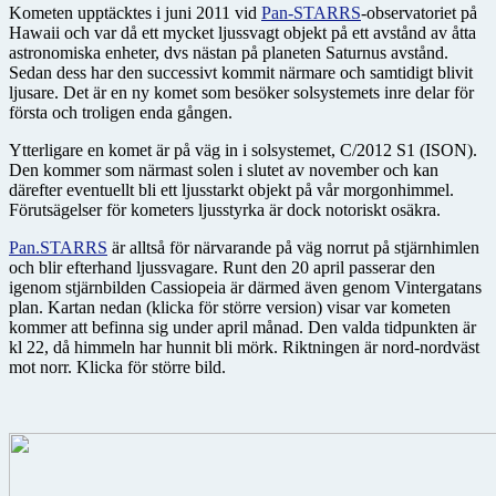
Kometen upptäcktes i juni 2011 vid
Pan-STARRS
-observatoriet på
Hawaii och var då ett mycket ljussvagt objekt på ett avstånd av åtta
astronomiska enheter, dvs nästan på planeten Saturnus avstånd.
Sedan dess har den successivt kommit närmare och samtidigt blivit
ljusare. Det är en ny komet som besöker solsystemets inre delar för
första och troligen enda gången.
Ytterligare en komet är på väg in i solsystemet, C/2012 S1 (ISON).
Den kommer som närmast solen i slutet av november och kan
därefter eventuellt bli ett ljusstarkt objekt på vår morgonhimmel.
Förutsägelser för kometers ljusstyrka är dock notoriskt osäkra.
Pan.STARRS
är alltså för närvarande på väg norrut på stjärnhimlen
och blir efterhand ljussvagare. Runt den 20 april passerar den
igenom stjärnbilden Cassiopeia är därmed även genom Vintergatans
plan. Kartan nedan (klicka för större version) visar var kometen
kommer att befinna sig under april månad. Den valda tidpunkten är
kl 22, då himmeln har hunnit bli mörk. Riktningen är nord-nordväst
mot norr. Klicka för större bild.