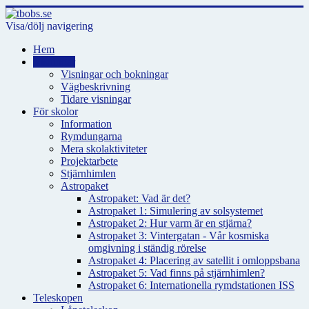
Visa/dölj navigering
Hem
Visningar
Visningar och bokningar
Vägbeskrivning
Tidare visningar
För skolor
Information
Rymdungarna
Mera skolaktiviteter
Projektarbete
Stjärnhimlen
Astropaket
Astropaket: Vad är det?
Astropaket 1: Simulering av solsystemet
Astropaket 2: Hur varm är en stjärna?
Astropaket 3: Vintergatan - Vår kosmiska
omgivning i ständig rörelse
Astropaket 4: Placering av satellit i omloppsbana
Astropaket 5: Vad finns på stjärnhimlen?
Astropaket 6: Internationella rymdstationen ISS
Teleskopen