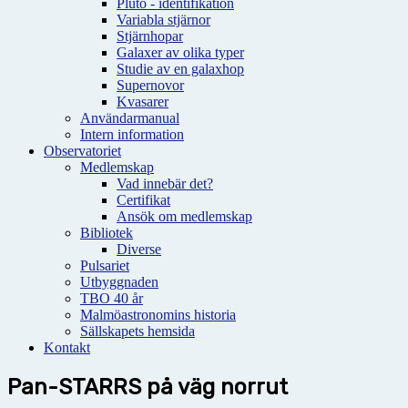
Pluto - identifikation
Variabla stjärnor
Stjärnhopar
Galaxer av olika typer
Studie av en galaxhop
Supernovor
Kvasarer
Användarmanual
Intern information
Observatoriet
Medlemskap
Vad innebär det?
Certifikat
Ansök om medlemskap
Bibliotek
Diverse
Pulsariet
Utbyggnaden
TBO 40 år
Malmöastronomins historia
Sällskapets hemsida
Kontakt
Pan-STARRS på väg norrut