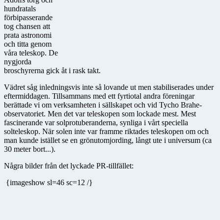
hundratals
förbipasserande
tog chansen att
prata astronomi
och titta genom
våra teleskop. De
nygjorda
broschyrerna gick åt i rask takt.
Vädret såg inledningsvis inte så lovande ut men stabiliserades under
eftermiddagen. Tillsammans med ett fyrtiotal andra föreningar
berättade vi om verksamheten i sällskapet och vid Tycho Brahe-
observatoriet. Men det var teleskopen som lockade mest. Mest
fascinerande var solprotuberanderna, synliga i vårt speciella
solteleskop. När solen inte var framme riktades teleskopen om och
man kunde istället se en grönutomjording, långt ute i universum (ca
30 meter bort...).
Några bilder från det lyckade PR-tillfället:
{imageshow sl=46 sc=12 /}