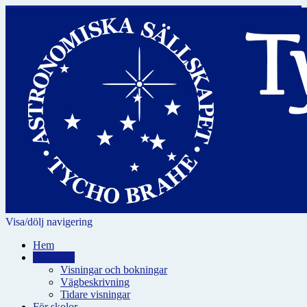
Visa/dölj navigering
Hem
Visningar
Visningar och bokningar
Vägbeskrivning
Tidare visningar
För skolor