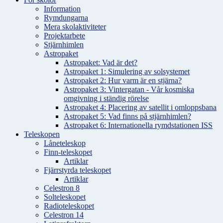
Information
Rymdungarna
Mera skolaktiviteter
Projektarbete
Stjärnhimlen
Astropaket
Astropaket: Vad är det?
Astropaket 1: Simulering av solsystemet
Astropaket 2: Hur varm är en stjärna?
Astropaket 3: Vintergatan - Vår kosmiska
omgivning i ständig rörelse
Astropaket 4: Placering av satellit i omloppsbana
Astropaket 5: Vad finns på stjärnhimlen?
Astropaket 6: Internationella rymdstationen ISS
Teleskopen
Låneteleskop
Finn-teleskopet
Artiklar
Fjärrstyrda teleskopet
Artiklar
Celestron 8
Solteleskopet
Radioteleskopet
Celestron 14