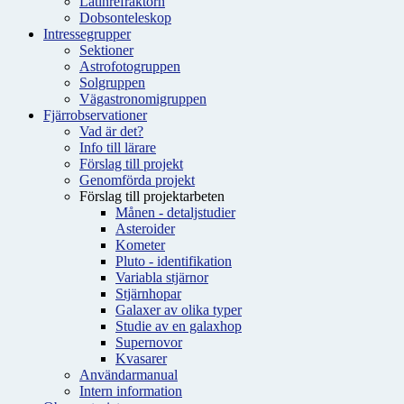
Latinrefraktorn
Dobsonteleskop
Intressegrupper
Sektioner
Astrofotogruppen
Solgruppen
Vägastronomigruppen
Fjärrobservationer
Vad är det?
Info till lärare
Förslag till projekt
Genomförda projekt
Förslag till projektarbeten
Månen - detaljstudier
Asteroider
Kometer
Pluto - identifikation
Variabla stjärnor
Stjärnhopar
Galaxer av olika typer
Studie av en galaxhop
Supernovor
Kvasarer
Användarmanual
Intern information