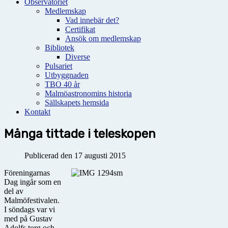
Observatoriet
Medlemskap
Vad innebär det?
Certifikat
Ansök om medlemskap
Bibliotek
Diverse
Pulsariet
Utbyggnaden
TBO 40 år
Malmöastronomins historia
Sällskapets hemsida
Kontakt
Många tittade i teleskopen
Publicerad den 17 augusti 2015
Föreningarnas
Dag ingår som en
del av
Malmöfestivalen.
I söndags var vi
med på Gustav
Adolfs torg och