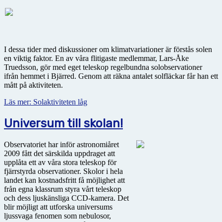
I dessa tider med diskussioner om klimatvariationer är förstås solen
en viktig faktor. En av våra flitigaste medlemmar, Lars-Åke
Truedsson, gör med eget teleskop regelbundna solobservationer
ifrån hemmet i Bjärred. Genom att räkna antalet solfläckar får han ett
mått på aktiviteten.
Läs mer: Solaktiviteten låg
Universum till skolan!
Observatoriet har inför astronomiåret
2009 fått det särskilda uppdraget att
upplåta ett av våra stora teleskop för
fjärrstyrda observationer. Skolor i hela
landet kan kostnadsfritt få möjlighet att
från egna klassrum styra vårt teleskop
och dess ljuskänsliga CCD-kamera. Det
blir möjligt att utforska universums
ljussvaga fenomen som nebulosor,