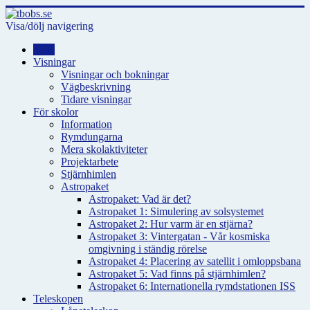
Visa/dölj navigering
Hem
Visningar
Visningar och bokningar
Vägbeskrivning
Tidare visningar
För skolor
Information
Rymdungarna
Mera skolaktiviteter
Projektarbete
Stjärnhimlen
Astropaket
Astropaket: Vad är det?
Astropaket 1: Simulering av solsystemet
Astropaket 2: Hur varm är en stjärna?
Astropaket 3: Vintergatan - Vår kosmiska
omgivning i ständig rörelse
Astropaket 4: Placering av satellit i omloppsbana
Astropaket 5: Vad finns på stjärnhimlen?
Astropaket 6: Internationella rymdstationen ISS
Teleskopen