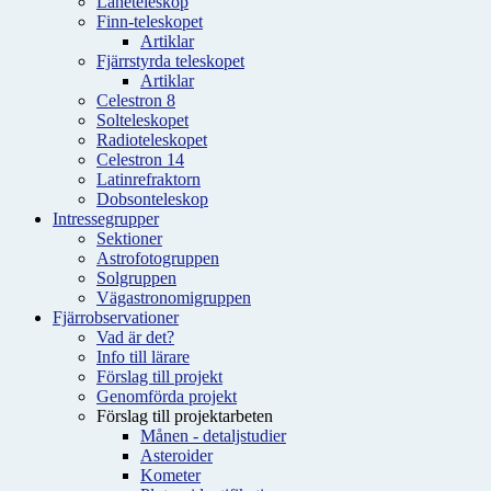
Låneteleskop
Finn-teleskopet
Artiklar
Fjärrstyrda teleskopet
Artiklar
Celestron 8
Solteleskopet
Radioteleskopet
Celestron 14
Latinrefraktorn
Dobsonteleskop
Intressegrupper
Sektioner
Astrofotogruppen
Solgruppen
Vägastronomigruppen
Fjärrobservationer
Vad är det?
Info till lärare
Förslag till projekt
Genomförda projekt
Förslag till projektarbeten
Månen - detaljstudier
Asteroider
Kometer