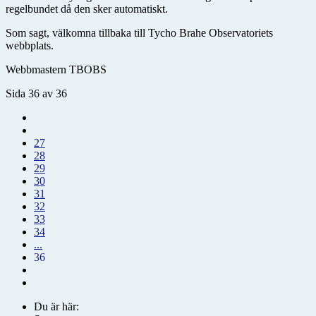
regelbundet då den sker automatiskt.
Som sagt, välkomna tillbaka till Tycho Brahe Observatoriets
webbplats.
Webbmastern TBOBS
Sida 36 av 36
27
28
29
30
31
32
33
34
...
36
Du är här: