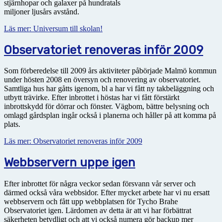
stjärnhopar och galaxer på hundratals
miljoner ljusårs avstånd.
Läs mer: Universum till skolan!
Observatoriet renoveras inför 2009
Som förberedelse till 2009 års aktiviteter påbörjade Malmö kommun
under hösten 2008 en översyn och renovering av observatoriet.
Samtliga hus har gåtts igenom, bl a har vi fått ny takbeläggning och
utbytt trävirke. Efter inbrottet i höstas har vi fått förstärkt
inbrottskydd för dörrar och fönster. Vägbom, bättre belysning och
omlagd gårdsplan ingår också i planerna och håller på att komma på
plats.
Läs mer: Observatoriet renoveras inför 2009
Webbservern uppe igen
Efter inbrottet för några veckor sedan försvann vår server och
därmed också våra webbsidor. Efter mycket arbete har vi nu ersatt
webbservern och fått upp webbplatsen för Tycho Brahe
Observatoriet igen. Lärdomen av detta är att vi har förbättrat
säkerheten betydligt och att vi också numera gör backup mer