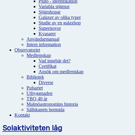
Pluto - identifikation
Variabla stjärnor
Stjärnhopar
Galaxer av olika typer
Studie av en galaxhop
Supernovor
Kvasarer
Användarmanual
Intern information
Observatoriet
Medlemskap
Vad innebär det?
Certifikat
Ansök om medlemskap
Bibliotek
Diverse
Pulsariet
Utbyggnaden
TBO 40 år
Malmöastronomins historia
Sällskapets hemsida
Kontakt
Solaktiviteten låg