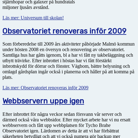
stjärnhopar och galaxer på hundratals
miljoner ljusårs avstånd.
Läs mer: Universum till skolan!
Observatoriet renoveras inför 2009
Som förberedelse till 2009 års aktiviteter påbörjade Malmö kommun
under hösten 2008 en översyn och renovering av observatoriet.
Samtliga hus har gåtts igenom, bl a har vi fått ny takbeläggning och
utbytt trävirke. Efter inbrottet i höstas har vi fått förstärkt
inbrottskydd för dörrar och fönster. Vägbom, bättre belysning och
omlagd gårdsplan ingår också i planerna och håller på att komma på
plats.
Läs mer: Observatoriet renoveras inför 2009
Webbservern uppe igen
Efter inbrottet för några veckor sedan försvann vår server och
därmed också våra webbsidor. Efter mycket arbete har vi nu ersatt
webbservern och fått upp webbplatsen för Tycho Brahe
Observatoriet igen. Lärdomen av detta är att vi har förbättrat
säkerheten betydligt och att vi också numera gör backup mer