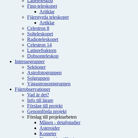
Låneteleskop
Finn-teleskopet
Artiklar
Fjärrstyrda teleskopet
Artiklar
Celestron 8
Solteleskopet
Radioteleskopet
Celestron 14
Latinrefraktorn
Dobsonteleskop
Intressegrupper
Sektioner
Astrofotogruppen
Solgruppen
Vägastronomigruppen
Fjärrobservationer
Vad är det?
Info till lärare
Förslag till projekt
Genomförda projekt
Förslag till projektarbeten
Månen - detaljstudier
Asteroider
Kometer