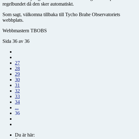
regelbundet då den sker automatiskt.
Som sagt, välkomna tillbaka till Tycho Brahe Observatoriets
webbplats.
Webbmastern TBOBS
Sida 36 av 36
27
28
29
30
31
32
33
34
...
36
Du är här: