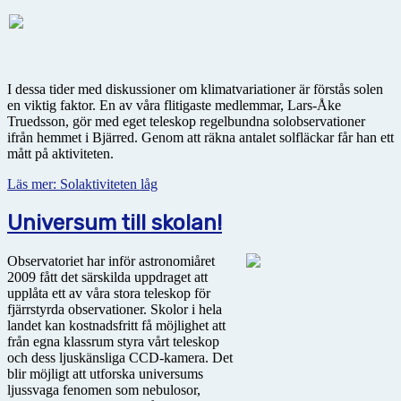
I dessa tider med diskussioner om klimatvariationer är förstås solen
en viktig faktor. En av våra flitigaste medlemmar, Lars-Åke
Truedsson, gör med eget teleskop regelbundna solobservationer
ifrån hemmet i Bjärred. Genom att räkna antalet solfläckar får han ett
mått på aktiviteten.
Läs mer: Solaktiviteten låg
Universum till skolan!
Observatoriet har inför astronomiåret
2009 fått det särskilda uppdraget att
upplåta ett av våra stora teleskop för
fjärrstyrda observationer. Skolor i hela
landet kan kostnadsfritt få möjlighet att
från egna klassrum styra vårt teleskop
och dess ljuskänsliga CCD-kamera. Det
blir möjligt att utforska universums
ljussvaga fenomen som nebulosor,