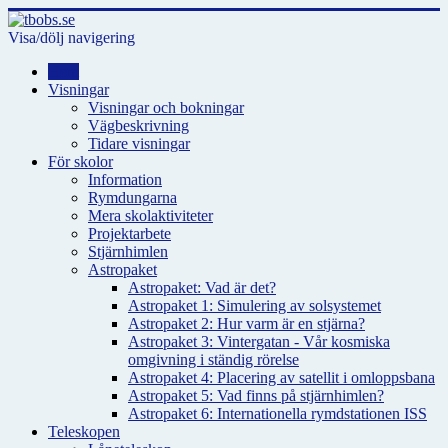
Visa/dölj navigering
Hem
Visningar
Visningar och bokningar
Vägbeskrivning
Tidare visningar
För skolor
Information
Rymdungarna
Mera skolaktiviteter
Projektarbete
Stjärnhimlen
Astropaket
Astropaket: Vad är det?
Astropaket 1: Simulering av solsystemet
Astropaket 2: Hur varm är en stjärna?
Astropaket 3: Vintergatan - Vår kosmiska
omgivning i ständig rörelse
Astropaket 4: Placering av satellit i omloppsbana
Astropaket 5: Vad finns på stjärnhimlen?
Astropaket 6: Internationella rymdstationen ISS
Teleskopen