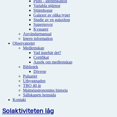
Pluto - identifikation
Variabla stjärnor
Stjärnhopar
Galaxer av olika typer
Studie av en galaxhop
Supernovor
Kvasarer
Användarmanual
Intern information
Observatoriet
Medlemskap
Vad innebär det?
Certifikat
Ansök om medlemskap
Bibliotek
Diverse
Pulsariet
Utbyggnaden
TBO 40 år
Malmöastronomins historia
Sällskapets hemsida
Kontakt
Solaktiviteten låg