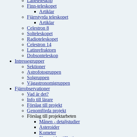
Låneteleskop
Finn-teleskopet
Artiklar
Fjärrstyrda teleskopet
Artiklar
Celestron 8
Solteleskopet
Radioteleskopet
Celestron 14
Latinrefraktorn
Dobsonteleskop
Intressegrupper
Sektioner
Astrofotogruppen
Solgruppen
Vägastronomigruppen
Fjärrobservationer
Vad är det?
Info till lärare
Förslag till projekt
Genomförda projekt
Förslag till projektarbeten
Månen - detaljstudier
Asteroider
Kometer