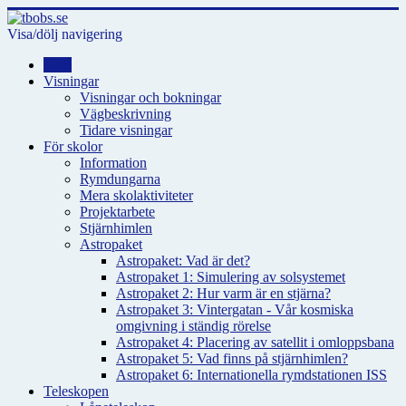
Visa/dölj navigering
Hem
Visningar
Visningar och bokningar
Vägbeskrivning
Tidare visningar
För skolor
Information
Rymdungarna
Mera skolaktiviteter
Projektarbete
Stjärnhimlen
Astropaket
Astropaket: Vad är det?
Astropaket 1: Simulering av solsystemet
Astropaket 2: Hur varm är en stjärna?
Astropaket 3: Vintergatan - Vår kosmiska
omgivning i ständig rörelse
Astropaket 4: Placering av satellit i omloppsbana
Astropaket 5: Vad finns på stjärnhimlen?
Astropaket 6: Internationella rymdstationen ISS
Teleskopen