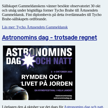
Sällskapet Gammeldanskens vänner besökte observatoriet 30 okt
och utsåg under högtidliga former Tycho Brahe till Årtusendets
Gammeldansk. Fint diplombevis på detta överlämnades till Tycho
Brahe-sällskapets ordförande.
Läs mer: Tycho Årtusendets Gammeldansk
Astronomins dag - trotsade regnet
Lördagen den 4 oktober var det dags för
Astrono­mins dag och natt
,