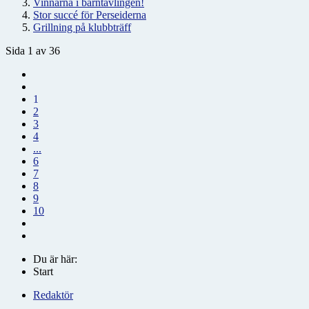
Vinnarna i barntävlingen!
Stor succé för Perseiderna
Grillning på klubbträff
Sida 1 av 36
1
2
3
4
...
6
7
8
9
10
Du är här:
Start
Redaktör