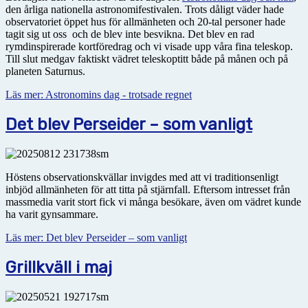
den årliga nationella astro­nomi­festivalen. Trots dåligt väder hade
observatoriet öppet hus för allmänheten och 20-tal personer hade
tagit sig ut oss och de blev inte besvikna. Det blev en rad
rymdinspirerade kortföredrag och vi visade upp våra fina teleskop.
Till slut medgav faktiskt vädret teleskoptitt både på månen och på
planeten Saturnus.
Läs mer: Astronomins dag - trotsade regnet
Det blev Perseider – som vanligt
Höstens observationskvällar invigdes med att vi traditionsenligt
inbjöd allmänheten för att titta på stjärnfall. Eftersom intresset från
massmedia varit stort fick vi många besökare, även om vädret kunde
ha varit gynsammare.
Läs mer: Det blev Perseider – som vanligt
Grillkväll i maj