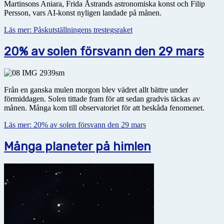
Martinsons Aniara, Frida Åstrands astronomiska konst och Filip
Persson, vars AI-konst nyligen landade på månen.
Läs mer: Påskutställningens trestegsraket
20% av solen försvann den 29 mars
Från en ganska mulen morgon blev vädret allt bättre under
förmiddagen. Solen tittade fram för att sedan gradvis täckas av
månen. Många kom till observatoriet för att beskåda fenomenet.
Läs mer: 20% av solen försvann den 29 mars
Många planeter på himlen