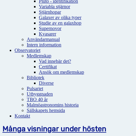
Pluto - identifikation
Variabla stjärnor
Stjärnhopar
Galaxer av olika typer
Studie av en galaxhop
Supernovor
Kvasarer
Användarmanual
Intern information
Observatoriet
Medlemskap
Vad innebär det?
Certifikat
Ansök om medlemskap
Bibliotek
Diverse
Pulsariet
Utbyggnaden
TBO 40 år
Malmöastronomins historia
Sällskapets hemsida
Kontakt
Många visningar under hösten