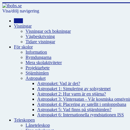
Visa/dölj navigering
Hem
Visningar
Visningar och bokningar
Vägbeskrivning
Tidare visningar
För skolor
Information
Rymdungarna
Mera skolaktiviteter
Projektarbete
Stjärnhimlen
Astropaket
Astropaket: Vad är det?
Astropaket 1: Simulering av solsystemet
Astropaket 2: Hur varm är en stjärna?
Astropaket 3: Vintergatan - Vår kosmiska omgivnin
Astropaket 4: Placering av satellit i omloppsbana
Astropaket 5: Vad finns på stjärnhimlen?
Astropaket 6: Internationella rymdstationen ISS
Teleskopen
Låneteleskop