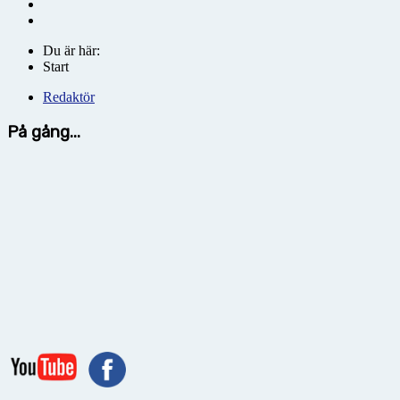
Du är här:
Start
Redaktör
På gång...