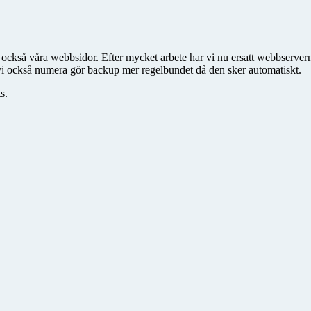
d också våra webbsidor. Efter mycket arbete har vi nu ersatt webbserve
tt vi också numera gör backup mer regelbundet då den sker automatiskt.
s.