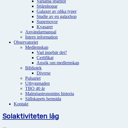
Variabla stjärnor
Stjärnhopar
Galaxer av olika typer
Studie av en galaxhop
Supernovor
Kvasarer
Användarmanual
Intern information
Observatoriet
Medlemskap
Vad innebär det?
Certifikat
Ansök om medlemskap
Bibliotek
Diverse
Pulsariet
Utbyggnaden
TBO 40 år
Malmöastronomins historia
Sällskapets hemsida
Kontakt
Solaktiviteten låg