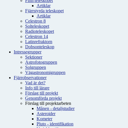
Finn-teleskopet
Artiklar
Fjärrstyrda teleskopet
Artiklar
Celestron 8
Solteleskopet
Radioteleskopet
Celestron 14
Latinrefraktorn
Dobsonteleskop
Intressegrupper
Sektioner
Astrofotogruppen
Solgruppen
Vägastronomigruppen
Fjärrobservationer
Vad är det?
Info till lärare
Förslag till projekt
Genomförda projekt
Förslag till projektarbeten
Månen - detaljstudier
Asteroider
Kometer
Pluto - identifikation