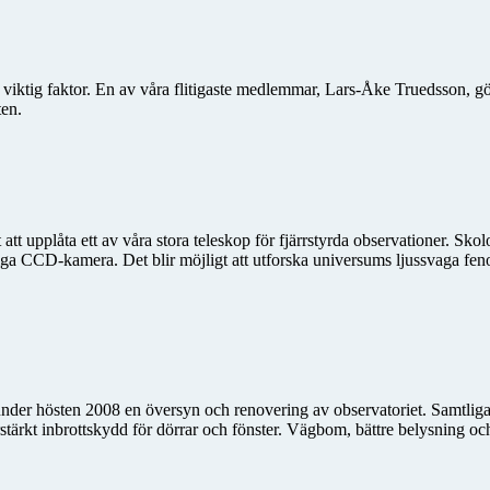
en viktig faktor. En av våra flitigaste medlemmar, Lars-Åke Truedsson, 
ten.
tt upplåta ett av våra stora teleskop för fjärrstyrda observationer. Skolo
sliga CCD-kamera. Det blir möjligt att utforska universums ljussvaga f
der hösten 2008 en översyn och renovering av observatoriet. Samtliga h
 förstärkt inbrottskydd för dörrar och fönster. Vägbom, bättre belysning 