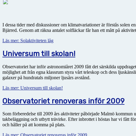
I dessa tider med diskussioner om klimatvariationer är förstås solen 
Bjärred. Genom att räkna antalet solfläckar får han ett mått på aktivite
Läs mer: Solaktiviteten låg
Universum till skolan!
Observatoriet har inför astronomiåret 2009 fått det särskilda uppdraget a
möjlighet att från egna klassrum styra vårt teleskop och dess ljuskän
galaxer på hundratals miljoner ljusårs avstånd.
Läs mer: Universum till skolan!
Observatoriet renoveras inför 2009
Som förberedelse till 2009 års aktiviteter påbörjade Malmö kommun un
takbeläggning och utbytt trävirke. Efter inbrottet i höstas har vi fått
och håller på att komma på plats.
Läs mer: Observatoriet renoveras inför 2009