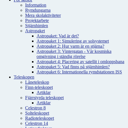
Information
Rymdungarna
Mera skolaktiviteter
Projektarbete
Stjärnhimlen
Astropaket
Astropaket: Vad är det?
Astropaket 1: Simulering av solsystemet
Astropaket 2: Hur varm är en stjärna?
Astropaket 3: Vintergatan - Vår kosmiska
omgivning i ständig rörelse
Astropaket 4: Placering av satellit i omloppsbana
Astropaket 5: Vad finns på stjärnhimlen?
Astropaket 6: Internationella rymdstationen ISS
Teleskopen
Låneteleskop
Finn-teleskopet
Artiklar
Fjärrstyrda teleskopet
Artiklar
Celestron 8
Solteleskopet
Radioteleskopet
Celestron 14