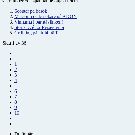
stjärnbilder och spännande objekt i dem.
Scouter på besök
Massor med besökare på ADON
Vinnarna i barntävlingen!
Stor succé för Perseiderna
Grillning på klubbträff
Sida 1 av 36
1
2
3
4
...
6
7
8
9
10
Du är här: