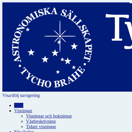
Visa/dölj navigering
Hem
Visningar
Visningar och bokningar
Vägbeskrivning
Tidare visningar
För skolor