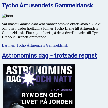
Tycho Årtusendets Gammeldansk
Sällskapet Gammeldanskens vänner besökte observatoriet 30 okt
och utsåg under högtidliga former Tycho Brahe till Årtusendets
Gammeldansk. Fint diplombevis på detta överlämnades till Tycho
Brahe-sällskapets ordförande.
Läs mer: Tycho Årtusendets Gammeldansk
Astronomins dag - trotsade regnet