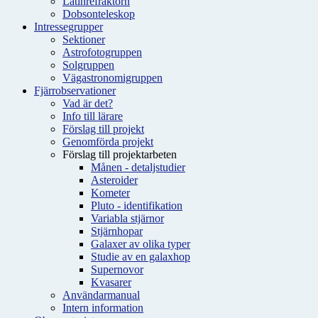
Latinrefraktorn
Dobsonteleskop
Intressegrupper
Sektioner
Astrofotogruppen
Solgruppen
Vägastronomigruppen
Fjärrobservationer
Vad är det?
Info till lärare
Förslag till projekt
Genomförda projekt
Förslag till projektarbeten
Månen - detaljstudier
Asteroider
Kometer
Pluto - identifikation
Variabla stjärnor
Stjärnhopar
Galaxer av olika typer
Studie av en galaxhop
Supernovor
Kvasarer
Användarmanual
Intern information