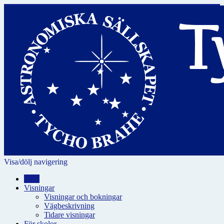
Visa/dölj navigering
Hem
Visningar
Visningar och bokningar
Vägbeskrivning
Tidare visningar
För skolor