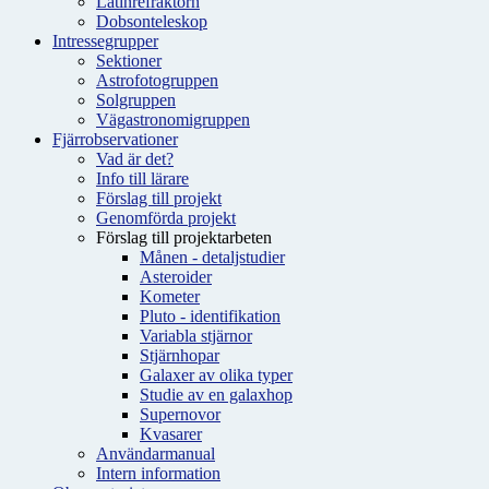
Latinrefraktorn
Dobsonteleskop
Intressegrupper
Sektioner
Astrofotogruppen
Solgruppen
Vägastronomigruppen
Fjärrobservationer
Vad är det?
Info till lärare
Förslag till projekt
Genomförda projekt
Förslag till projektarbeten
Månen - detaljstudier
Asteroider
Kometer
Pluto - identifikation
Variabla stjärnor
Stjärnhopar
Galaxer av olika typer
Studie av en galaxhop
Supernovor
Kvasarer
Användarmanual
Intern information