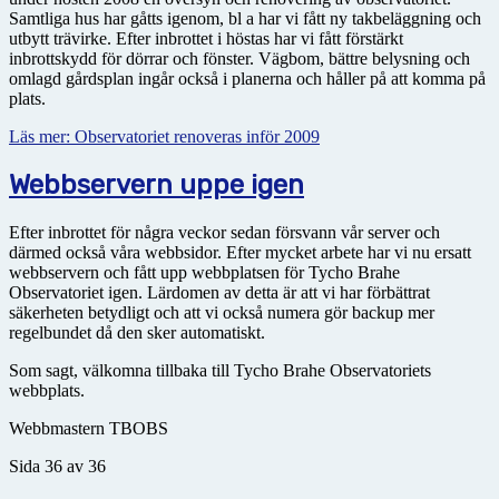
Samtliga hus har gåtts igenom, bl a har vi fått ny takbeläggning och
utbytt trävirke. Efter inbrottet i höstas har vi fått förstärkt
inbrottskydd för dörrar och fönster. Vägbom, bättre belysning och
omlagd gårdsplan ingår också i planerna och håller på att komma på
plats.
Läs mer: Observatoriet renoveras inför 2009
Webbservern uppe igen
Efter inbrottet för några veckor sedan försvann vår server och
därmed också våra webbsidor. Efter mycket arbete har vi nu ersatt
webbservern och fått upp webbplatsen för Tycho Brahe
Observatoriet igen. Lärdomen av detta är att vi har förbättrat
säkerheten betydligt och att vi också numera gör backup mer
regelbundet då den sker automatiskt.
Som sagt, välkomna tillbaka till Tycho Brahe Observatoriets
webbplats.
Webbmastern TBOBS
Sida 36 av 36