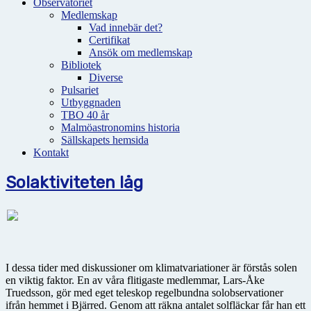
Observatoriet
Medlemskap
Vad innebär det?
Certifikat
Ansök om medlemskap
Bibliotek
Diverse
Pulsariet
Utbyggnaden
TBO 40 år
Malmöastronomins historia
Sällskapets hemsida
Kontakt
Solaktiviteten låg
I dessa tider med diskussioner om klimatvariationer är förstås solen
en viktig faktor. En av våra flitigaste medlemmar, Lars-Åke
Truedsson, gör med eget teleskop regelbundna solobservationer
ifrån hemmet i Bjärred. Genom att räkna antalet solfläckar får han ett