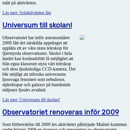
mått på aktiviteten.
Läs mer: Solaktiviteten låg
Universum till skolan!
Observatoriet har inför astronomiåret
2009 fått det särskilda uppdraget att
upplåta ett av våra stora teleskop för
fjärrstyrda observationer. Skolor i hela
landet kan kostnadsfritt få möjlighet att
från egna klassrum styra vårt teleskop
och dess ljuskänsliga CCD-kamera. Det
blir möjligt att utforska universums
ljussvaga fenomen som nebulosor,
stjärnhopar och galaxer på hundratals
miljoner ljusårs avstånd.
Läs mer: Universum till skolan!
Observatoriet renoveras inför 2009
Som förberedelse till 2009 års aktiviteter påbörjade Malmö kommun
under hösten 2008 en översyn och renovering av observatoriet.