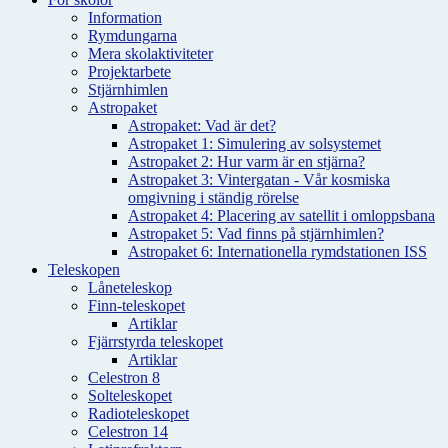
Information
Rymdungarna
Mera skolaktiviteter
Projektarbete
Stjärnhimlen
Astropaket
Astropaket: Vad är det?
Astropaket 1: Simulering av solsystemet
Astropaket 2: Hur varm är en stjärna?
Astropaket 3: Vintergatan - Vår kosmiska
omgivning i ständig rörelse
Astropaket 4: Placering av satellit i omloppsbana
Astropaket 5: Vad finns på stjärnhimlen?
Astropaket 6: Internationella rymdstationen ISS
Teleskopen
Låneteleskop
Finn-teleskopet
Artiklar
Fjärrstyrda teleskopet
Artiklar
Celestron 8
Solteleskopet
Radioteleskopet
Celestron 14