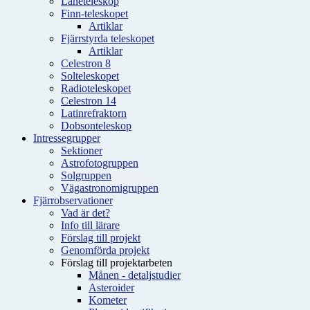
Låneteleskop
Finn-teleskopet
Artiklar
Fjärrstyrda teleskopet
Artiklar
Celestron 8
Solteleskopet
Radioteleskopet
Celestron 14
Latinrefraktorn
Dobsonteleskop
Intressegrupper
Sektioner
Astrofotogruppen
Solgruppen
Vägastronomigruppen
Fjärrobservationer
Vad är det?
Info till lärare
Förslag till projekt
Genomförda projekt
Förslag till projektarbeten
Månen - detaljstudier
Asteroider
Kometer