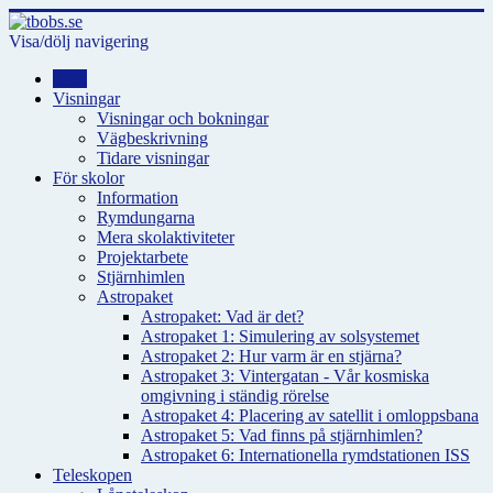
Visa/dölj navigering
Hem
Visningar
Visningar och bokningar
Vägbeskrivning
Tidare visningar
För skolor
Information
Rymdungarna
Mera skolaktiviteter
Projektarbete
Stjärnhimlen
Astropaket
Astropaket: Vad är det?
Astropaket 1: Simulering av solsystemet
Astropaket 2: Hur varm är en stjärna?
Astropaket 3: Vintergatan - Vår kosmiska
omgivning i ständig rörelse
Astropaket 4: Placering av satellit i omloppsbana
Astropaket 5: Vad finns på stjärnhimlen?
Astropaket 6: Internationella rymdstationen ISS
Teleskopen