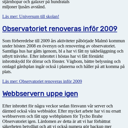
stjärnhopar och galaxer på hundratals
miljoner ljusårs avstånd.
Läs mer: Universum till skolan!
Observatoriet renoveras inför 2009
Som förberedelse till 2009 års aktiviteter påbörjade Malmö kommun
under hösten 2008 en översyn och renovering av observatoriet.
Samtliga hus har gåtts igenom, bl a har vi fått ny takbeläggning och
utbytt trävirke. Efter inbrottet i höstas har vi fått förstärkt
inbrottskydd för dörrar och fönster. Vägbom, bättre belysning och
omlagd gårdsplan ingår också i planerna och håller på att komma på
plats.
Läs mer: Observatoriet renoveras inför 2009
Webbservern uppe igen
Efter inbrottet för några veckor sedan försvann vår server och
därmed också våra webbsidor. Efter mycket arbete har vi nu ersatt
webbservern och fått upp webbplatsen för Tycho Brahe
Observatoriet igen. Lärdomen av detta är att vi har förbättrat
säkerheten betydligt och att vi också numera gör backup mer