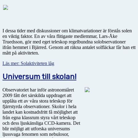
I dessa tider med diskussioner om klimatvariationer är förstås solen
en viktig faktor. En av våra flitigaste medlemmar, Lars-Åke
Truedsson, gör med eget teleskop regelbundna solobservationer
ifrån hemmet i Bjärred. Genom att räkna antalet solfläckar får han ett
mått på aktiviteten.
Läs mer: Solaktiviteten låg
Universum till skolan!
Observatoriet har inför astronomiåret
2009 fått det särskilda uppdraget att
upplåta ett av våra stora teleskop för
fjärrstyrda observationer. Skolor i hela
landet kan kostnadsfritt få möjlighet att
från egna klassrum styra vårt teleskop
och dess ljuskänsliga CCD-kamera. Det
blir möjligt att utforska universums
ljussvaga fenomen som nebulosor,