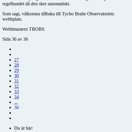
regelbundet då den sker automatiskt.
Som sagt, välkomna tillbaka till Tycho Brahe Observatoriets
webbplats.
Webbmastern TBOBS
Sida 36 av 36
27
28
29
30
31
32
33
34
...
36
Du är här: