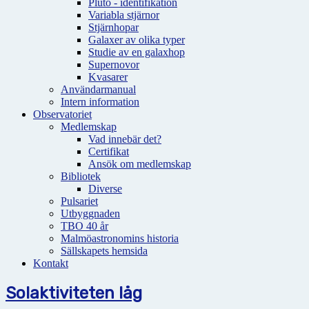
Pluto - identifikation
Variabla stjärnor
Stjärnhopar
Galaxer av olika typer
Studie av en galaxhop
Supernovor
Kvasarer
Användarmanual
Intern information
Observatoriet
Medlemskap
Vad innebär det?
Certifikat
Ansök om medlemskap
Bibliotek
Diverse
Pulsariet
Utbyggnaden
TBO 40 år
Malmöastronomins historia
Sällskapets hemsida
Kontakt
Solaktiviteten låg