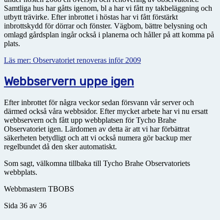
Samtliga hus har gåtts igenom, bl a har vi fått ny takbeläggning och
utbytt trävirke. Efter inbrottet i höstas har vi fått förstärkt
inbrottskydd för dörrar och fönster. Vägbom, bättre belysning och
omlagd gårdsplan ingår också i planerna och håller på att komma på
plats.
Läs mer: Observatoriet renoveras inför 2009
Webbservern uppe igen
Efter inbrottet för några veckor sedan försvann vår server och
därmed också våra webbsidor. Efter mycket arbete har vi nu ersatt
webbservern och fått upp webbplatsen för Tycho Brahe
Observatoriet igen. Lärdomen av detta är att vi har förbättrat
säkerheten betydligt och att vi också numera gör backup mer
regelbundet då den sker automatiskt.
Som sagt, välkomna tillbaka till Tycho Brahe Observatoriets
webbplats.
Webbmastern TBOBS
Sida 36 av 36