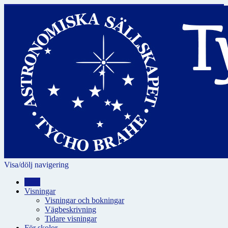
Visa/dölj navigering
Hem
Visningar
Visningar och bokningar
Vägbeskrivning
Tidare visningar
För skolor