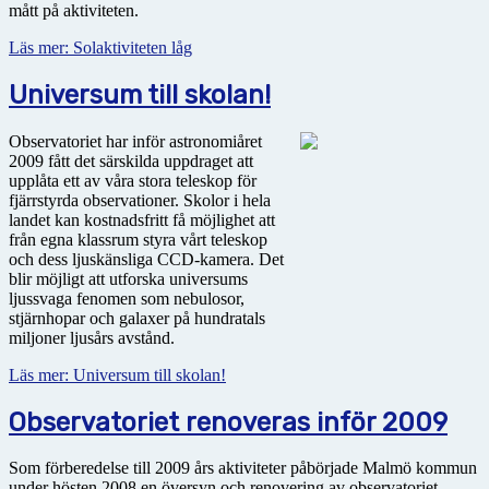
mått på aktiviteten.
Läs mer: Solaktiviteten låg
Universum till skolan!
Observatoriet har inför astronomiåret
2009 fått det särskilda uppdraget att
upplåta ett av våra stora teleskop för
fjärrstyrda observationer. Skolor i hela
landet kan kostnadsfritt få möjlighet att
från egna klassrum styra vårt teleskop
och dess ljuskänsliga CCD-kamera. Det
blir möjligt att utforska universums
ljussvaga fenomen som nebulosor,
stjärnhopar och galaxer på hundratals
miljoner ljusårs avstånd.
Läs mer: Universum till skolan!
Observatoriet renoveras inför 2009
Som förberedelse till 2009 års aktiviteter påbörjade Malmö kommun
under hösten 2008 en översyn och renovering av observatoriet.