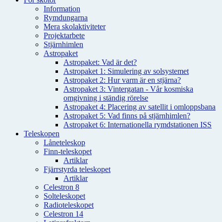
Information
Rymdungarna
Mera skolaktiviteter
Projektarbete
Stjärnhimlen
Astropaket
Astropaket: Vad är det?
Astropaket 1: Simulering av solsystemet
Astropaket 2: Hur varm är en stjärna?
Astropaket 3: Vintergatan - Vår kosmiska
omgivning i ständig rörelse
Astropaket 4: Placering av satellit i omloppsbana
Astropaket 5: Vad finns på stjärnhimlen?
Astropaket 6: Internationella rymdstationen ISS
Teleskopen
Låneteleskop
Finn-teleskopet
Artiklar
Fjärrstyrda teleskopet
Artiklar
Celestron 8
Solteleskopet
Radioteleskopet
Celestron 14