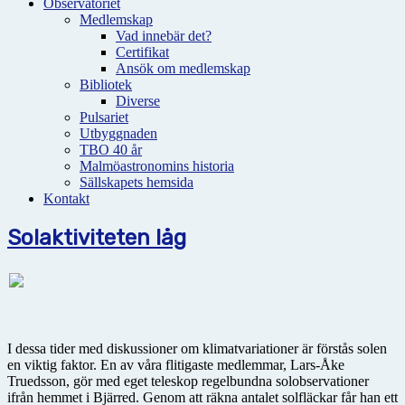
Observatoriet
Medlemskap
Vad innebär det?
Certifikat
Ansök om medlemskap
Bibliotek
Diverse
Pulsariet
Utbyggnaden
TBO 40 år
Malmöastronomins historia
Sällskapets hemsida
Kontakt
Solaktiviteten låg
I dessa tider med diskussioner om klimatvariationer är förstås solen
en viktig faktor. En av våra flitigaste medlemmar, Lars-Åke
Truedsson, gör med eget teleskop regelbundna solobservationer
ifrån hemmet i Bjärred. Genom att räkna antalet solfläckar får han ett