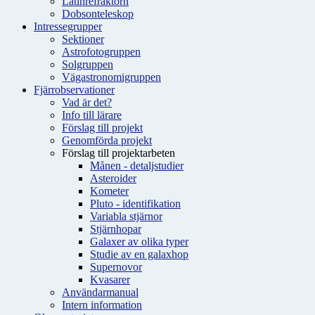
Latinrefraktorn
Dobsonteleskop
Intressegrupper
Sektioner
Astrofotogruppen
Solgruppen
Vägastronomigruppen
Fjärrobservationer
Vad är det?
Info till lärare
Förslag till projekt
Genomförda projekt
Förslag till projektarbeten
Månen - detaljstudier
Asteroider
Kometer
Pluto - identifikation
Variabla stjärnor
Stjärnhopar
Galaxer av olika typer
Studie av en galaxhop
Supernovor
Kvasarer
Användarmanual
Intern information