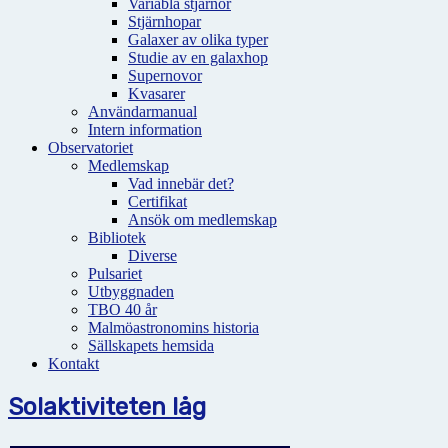
Variabla stjärnor
Stjärnhopar
Galaxer av olika typer
Studie av en galaxhop
Supernovor
Kvasarer
Användarmanual
Intern information
Observatoriet
Medlemskap
Vad innebär det?
Certifikat
Ansök om medlemskap
Bibliotek
Diverse
Pulsariet
Utbyggnaden
TBO 40 år
Malmöastronomins historia
Sällskapets hemsida
Kontakt
Solaktiviteten låg