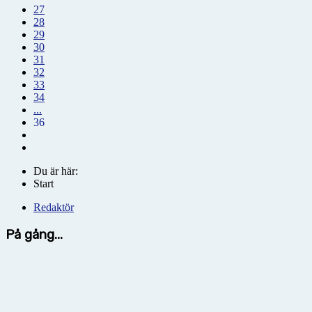
27
28
29
30
31
32
33
34
...
36
Du är här:
Start
Redaktör
På gång...