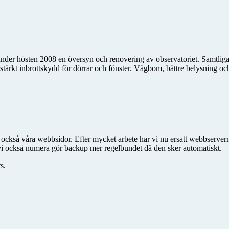
der hösten 2008 en översyn och renovering av observatoriet. Samtliga h
 förstärkt inbrottskydd för dörrar och fönster. Vägbom, bättre belysning 
d också våra webbsidor. Efter mycket arbete har vi nu ersatt webbserve
tt vi också numera gör backup mer regelbundet då den sker automatiskt.
s.