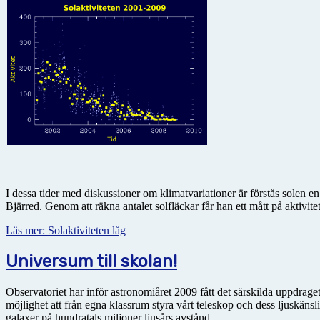
I dessa tider med diskussioner om klimatvariationer är förstås solen 
Bjärred. Genom att räkna antalet solfläckar får han ett mått på aktivite
Läs mer: Solaktiviteten låg
Universum till skolan!
Observatoriet har inför astronomiåret 2009 fått det särskilda uppdraget a
möjlighet att från egna klassrum styra vårt teleskop och dess ljuskän
galaxer på hundratals miljoner ljusårs avstånd.