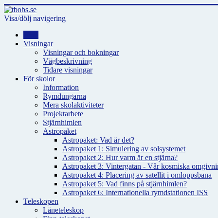
Visa/dölj navigering
Hem
Visningar
Visningar och bokningar
Vägbeskrivning
Tidare visningar
För skolor
Information
Rymdungarna
Mera skolaktiviteter
Projektarbete
Stjärnhimlen
Astropaket
Astropaket: Vad är det?
Astropaket 1: Simulering av solsystemet
Astropaket 2: Hur varm är en stjärna?
Astropaket 3: Vintergatan - Vår kosmiska omgivnin
Astropaket 4: Placering av satellit i omloppsbana
Astropaket 5: Vad finns på stjärnhimlen?
Astropaket 6: Internationella rymdstationen ISS
Teleskopen
Låneteleskop