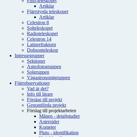
Finn-teleskopet
Artiklar
Fjärrstyrda teleskopet
Artiklar
Celestron 8
Solteleskopet
Radioteleskopet
Celestron 14
Latinrefraktorn
Dobsonteleskop
Intressegrupper
Sektioner
Astrofotogruppen
Solgruppen
Vägastronomigruppen
Fjärrobservationer
Vad är det?
Info till lärare
Förslag till projekt
Genomförda projekt
Förslag till projektarbeten
Månen - detaljstudier
Asteroider
Kometer
Pluto - identifikation