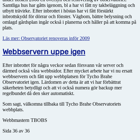
Samtliga hus har gåtts igenom, bl a har vi fått ny takbeläggning och
utbytt trävirke. Efter inbrottet i höstas har vi fått förstärkt
inbrottskydd för dörrar och fönster. Vägbom, bättre belysning och
omlagd gårdsplan ingår också i planerna och håller på att komma på
plats.
Läs mer: Observatoriet renoveras inför 2009
Webbservern uppe igen
Efter inbrottet för några veckor sedan försvann vår server och
därmed också våra webbsidor. Efter mycket arbete har vi nu ersatt
webbservern och fått upp webbplatsen för Tycho Brahe
Observatoriet igen. Lärdomen av detta är att vi har förbättrat
säkerheten betydligt och att vi också numera gör backup mer
regelbundet då den sker automatiskt.
Som sagt, välkomna tillbaka till Tycho Brahe Observatoriets
webbplats.
Webbmastern TBOBS
Sida 36 av 36