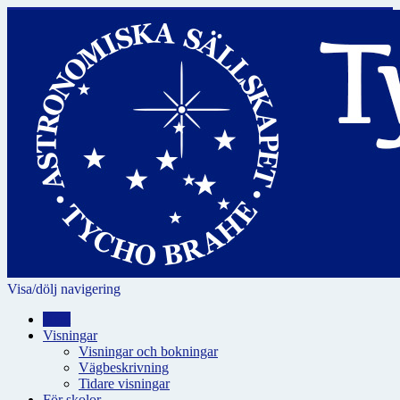
Visa/dölj navigering
Hem
Visningar
Visningar och bokningar
Vägbeskrivning
Tidare visningar
För skolor