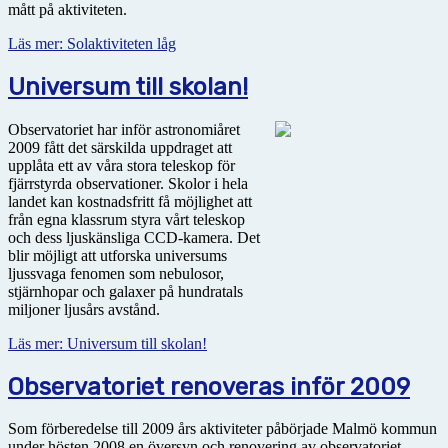
mått på aktiviteten.
Läs mer: Solaktiviteten låg
Universum till skolan!
Observatoriet har inför astronomiåret
2009 fått det särskilda uppdraget att
upplåta ett av våra stora teleskop för
fjärrstyrda observationer. Skolor i hela
landet kan kostnadsfritt få möjlighet att
från egna klassrum styra vårt teleskop
och dess ljuskänsliga CCD-kamera. Det
blir möjligt att utforska universums
ljussvaga fenomen som nebulosor,
stjärnhopar och galaxer på hundratals
miljoner ljusårs avstånd.
Läs mer: Universum till skolan!
Observatoriet renoveras inför 2009
Som förberedelse till 2009 års aktiviteter påbörjade Malmö kommun
under hösten 2008 en översyn och renovering av observatoriet.