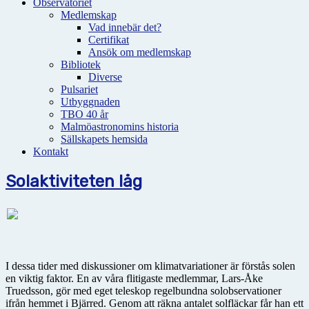
Observatoriet
Medlemskap
Vad innebär det?
Certifikat
Ansök om medlemskap
Bibliotek
Diverse
Pulsariet
Utbyggnaden
TBO 40 år
Malmöastronomins historia
Sällskapets hemsida
Kontakt
Solaktiviteten låg
I dessa tider med diskussioner om klimatvariationer är förstås solen
en viktig faktor. En av våra flitigaste medlemmar, Lars-Åke
Truedsson, gör med eget teleskop regelbundna solobservationer
ifrån hemmet i Bjärred. Genom att räkna antalet solfläckar får han ett