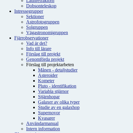
Latinrefraktorn
Dobsonteleskop
Intressegrupper
Sektioner
Astrofotogruppen
Solgruppen
Vägastronomigruppen
Fjärrobservationer
Vad är det?
Info till lärare
Förslag till projekt
Genomförda projekt
Förslag till projektarbeten
Månen - detaljstudier
Asteroider
Kometer
Pluto - identifikation
Variabla stjärnor
Stjärnhopar
Galaxer av olika typer
Studie av en galaxhop
Supernovor
Kvasarer
Användarmanual
Intern information