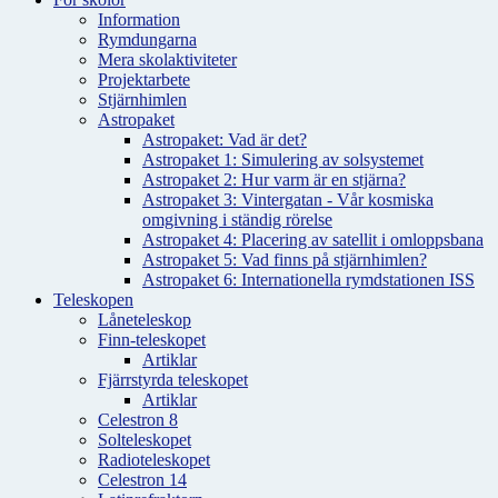
Information
Rymdungarna
Mera skolaktiviteter
Projektarbete
Stjärnhimlen
Astropaket
Astropaket: Vad är det?
Astropaket 1: Simulering av solsystemet
Astropaket 2: Hur varm är en stjärna?
Astropaket 3: Vintergatan - Vår kosmiska
omgivning i ständig rörelse
Astropaket 4: Placering av satellit i omloppsbana
Astropaket 5: Vad finns på stjärnhimlen?
Astropaket 6: Internationella rymdstationen ISS
Teleskopen
Låneteleskop
Finn-teleskopet
Artiklar
Fjärrstyrda teleskopet
Artiklar
Celestron 8
Solteleskopet
Radioteleskopet
Celestron 14