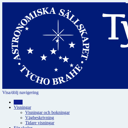
Visa/dölj navigering
Hem
Visningar
Visningar och bokningar
Vägbeskrivning
Tidare visningar
För skolor