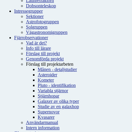
Latinrefraktorn
Dobsonteleskop
Intressegrupper
Sektioner
Astrofotogruppen
Solgruppen
Vägastronomigruppen
Fjärrobservationer
Vad är det?
Info till lärare
Förslag till projekt
Genomförda projekt
Förslag till projektarbeten
Månen - detaljstudier
Asteroider
Kometer
Pluto - identifikation
Variabla stjärnor
Stjärnhopar
Galaxer av olika typer
Studie av en galaxhop
Supernovor
Kvasarer
Användarmanual
Intern information