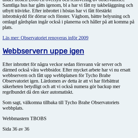
Samtliga hus har gåtts igenom, bl a har vi fått ny takbeläggning och
utbytt trävirke. Efter inbrottet i höstas har vi fått förstärkt
inbrottskydd för dörrar och fönster. Vägbom, bättre belysning och
omlagd gårdsplan ingår också i planerna och håller på att komma på
plats.
Läs mer: Observatoriet renoveras inför 2009
Webbservern uppe igen
Efter inbrottet för några veckor sedan försvann vår server och
därmed också våra webbsidor. Efter mycket arbete har vi nu ersatt
webbservern och fått upp webbplatsen för Tycho Brahe
Observatoriet igen. Lärdomen av detta är att vi har förbättrat
säkerheten betydligt och att vi också numera gör backup mer
regelbundet då den sker automatiskt.
Som sagt, välkomna tillbaka till Tycho Brahe Observatoriets
webbplats.
Webbmastern TBOBS
Sida 36 av 36