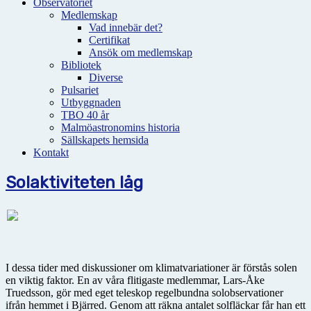
Observatoriet
Medlemskap
Vad innebär det?
Certifikat
Ansök om medlemskap
Bibliotek
Diverse
Pulsariet
Utbyggnaden
TBO 40 år
Malmöastronomins historia
Sällskapets hemsida
Kontakt
Solaktiviteten låg
I dessa tider med diskussioner om klimatvariationer är förstås solen
en viktig faktor. En av våra flitigaste medlemmar, Lars-Åke
Truedsson, gör med eget teleskop regelbundna solobservationer
ifrån hemmet i Bjärred. Genom att räkna antalet solfläckar får han ett