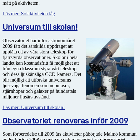
mått på aktiviteten.
Läs mer: Solaktiviteten låg
Universum till skolan!
Observatoriet har inför astronomiåret
2009 fått det särskilda uppdraget att
upplåta ett av våra stora teleskop för
fjärrstyrda observationer. Skolor i hela
landet kan kostnadsfritt få möjlighet att
från egna klassrum styra vårt teleskop
och dess ljuskänsliga CCD-kamera. Det
blir möjligt att utforska universums
ljussvaga fenomen som nebulosor,
stjärnhopar och galaxer på hundratals
miljoner ljusårs avstånd.
Läs mer: Universum till skolan!
Observatoriet renoveras inför 2009
Som förberedelse till 2009 års aktiviteter påbörjade Malmö kommun
under hösten 2008 en översyn och renovering av observatoriet.