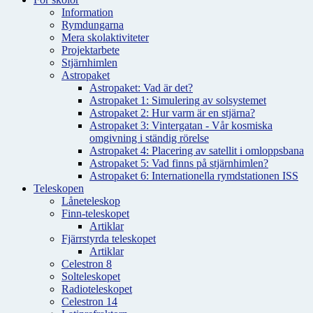
Information
Rymdungarna
Mera skolaktiviteter
Projektarbete
Stjärnhimlen
Astropaket
Astropaket: Vad är det?
Astropaket 1: Simulering av solsystemet
Astropaket 2: Hur varm är en stjärna?
Astropaket 3: Vintergatan - Vår kosmiska
omgivning i ständig rörelse
Astropaket 4: Placering av satellit i omloppsbana
Astropaket 5: Vad finns på stjärnhimlen?
Astropaket 6: Internationella rymdstationen ISS
Teleskopen
Låneteleskop
Finn-teleskopet
Artiklar
Fjärrstyrda teleskopet
Artiklar
Celestron 8
Solteleskopet
Radioteleskopet
Celestron 14