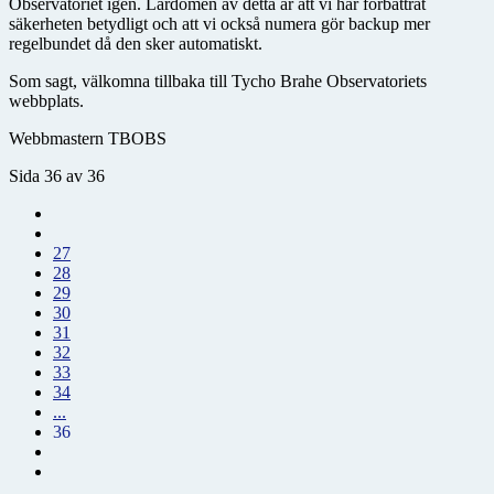
Observatoriet igen. Lärdomen av detta är att vi har förbättrat
säkerheten betydligt och att vi också numera gör backup mer
regelbundet då den sker automatiskt.
Som sagt, välkomna tillbaka till Tycho Brahe Observatoriets
webbplats.
Webbmastern TBOBS
Sida 36 av 36
27
28
29
30
31
32
33
34
...
36