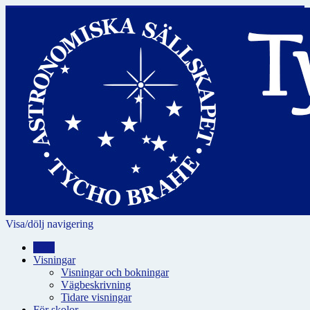
Visa/dölj navigering
Hem
Visningar
Visningar och bokningar
Vägbeskrivning
Tidare visningar
För skolor