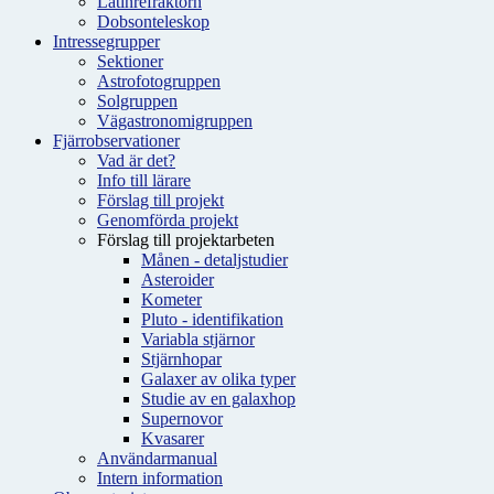
Latinrefraktorn
Dobsonteleskop
Intressegrupper
Sektioner
Astrofotogruppen
Solgruppen
Vägastronomigruppen
Fjärrobservationer
Vad är det?
Info till lärare
Förslag till projekt
Genomförda projekt
Förslag till projektarbeten
Månen - detaljstudier
Asteroider
Kometer
Pluto - identifikation
Variabla stjärnor
Stjärnhopar
Galaxer av olika typer
Studie av en galaxhop
Supernovor
Kvasarer
Användarmanual
Intern information