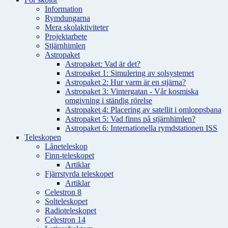
Information
Rymdungarna
Mera skolaktiviteter
Projektarbete
Stjärnhimlen
Astropaket
Astropaket: Vad är det?
Astropaket 1: Simulering av solsystemet
Astropaket 2: Hur varm är en stjärna?
Astropaket 3: Vintergatan - Vår kosmiska
omgivning i ständig rörelse
Astropaket 4: Placering av satellit i omloppsbana
Astropaket 5: Vad finns på stjärnhimlen?
Astropaket 6: Internationella rymdstationen ISS
Teleskopen
Låneteleskop
Finn-teleskopet
Artiklar
Fjärrstyrda teleskopet
Artiklar
Celestron 8
Solteleskopet
Radioteleskopet
Celestron 14