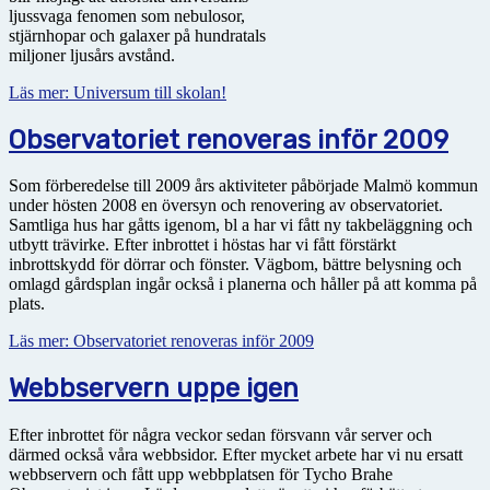
ljussvaga fenomen som nebulosor,
stjärnhopar och galaxer på hundratals
miljoner ljusårs avstånd.
Läs mer: Universum till skolan!
Observatoriet renoveras inför 2009
Som förberedelse till 2009 års aktiviteter påbörjade Malmö kommun
under hösten 2008 en översyn och renovering av observatoriet.
Samtliga hus har gåtts igenom, bl a har vi fått ny takbeläggning och
utbytt trävirke. Efter inbrottet i höstas har vi fått förstärkt
inbrottskydd för dörrar och fönster. Vägbom, bättre belysning och
omlagd gårdsplan ingår också i planerna och håller på att komma på
plats.
Läs mer: Observatoriet renoveras inför 2009
Webbservern uppe igen
Efter inbrottet för några veckor sedan försvann vår server och
därmed också våra webbsidor. Efter mycket arbete har vi nu ersatt
webbservern och fått upp webbplatsen för Tycho Brahe