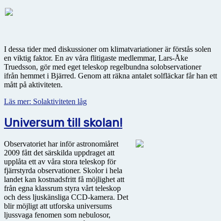
I dessa tider med diskussioner om klimatvariationer är förstås solen
en viktig faktor. En av våra flitigaste medlemmar, Lars-Åke
Truedsson, gör med eget teleskop regelbundna solobservationer
ifrån hemmet i Bjärred. Genom att räkna antalet solfläckar får han ett
mått på aktiviteten.
Läs mer: Solaktiviteten låg
Universum till skolan!
Observatoriet har inför astronomiåret
2009 fått det särskilda uppdraget att
upplåta ett av våra stora teleskop för
fjärrstyrda observationer. Skolor i hela
landet kan kostnadsfritt få möjlighet att
från egna klassrum styra vårt teleskop
och dess ljuskänsliga CCD-kamera. Det
blir möjligt att utforska universums
ljussvaga fenomen som nebulosor,