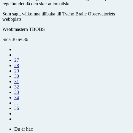
regelbundet då den sker automatiskt.
Som sagt, välkomna tillbaka till Tycho Brahe Observatoriets
webbplats.
Webbmastern TBOBS
Sida 36 av 36
27
28
29
30
31
32
33
34
...
36
Du är här: