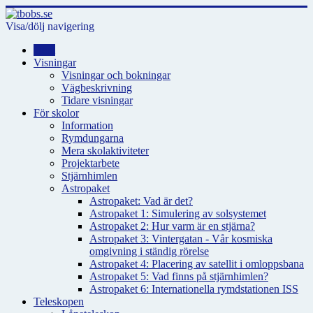
Visa/dölj navigering
Hem
Visningar
Visningar och bokningar
Vägbeskrivning
Tidare visningar
För skolor
Information
Rymdungarna
Mera skolaktiviteter
Projektarbete
Stjärnhimlen
Astropaket
Astropaket: Vad är det?
Astropaket 1: Simulering av solsystemet
Astropaket 2: Hur varm är en stjärna?
Astropaket 3: Vintergatan - Vår kosmiska
omgivning i ständig rörelse
Astropaket 4: Placering av satellit i omloppsbana
Astropaket 5: Vad finns på stjärnhimlen?
Astropaket 6: Internationella rymdstationen ISS
Teleskopen