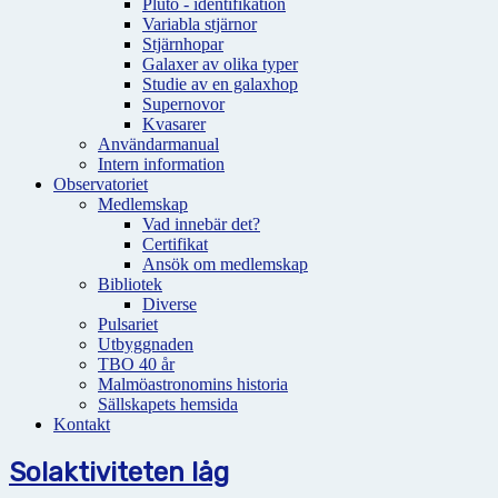
Pluto - identifikation
Variabla stjärnor
Stjärnhopar
Galaxer av olika typer
Studie av en galaxhop
Supernovor
Kvasarer
Användarmanual
Intern information
Observatoriet
Medlemskap
Vad innebär det?
Certifikat
Ansök om medlemskap
Bibliotek
Diverse
Pulsariet
Utbyggnaden
TBO 40 år
Malmöastronomins historia
Sällskapets hemsida
Kontakt
Solaktiviteten låg