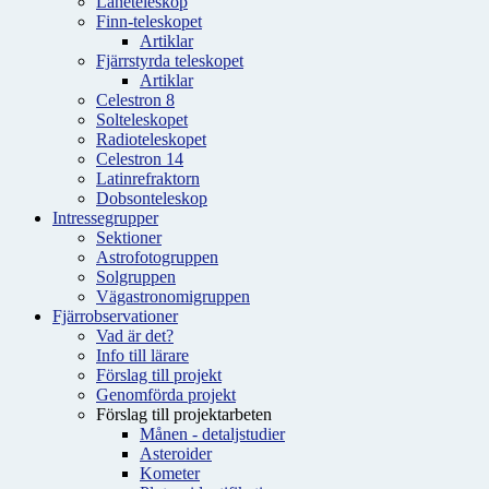
Låneteleskop
Finn-teleskopet
Artiklar
Fjärrstyrda teleskopet
Artiklar
Celestron 8
Solteleskopet
Radioteleskopet
Celestron 14
Latinrefraktorn
Dobsonteleskop
Intressegrupper
Sektioner
Astrofotogruppen
Solgruppen
Vägastronomigruppen
Fjärrobservationer
Vad är det?
Info till lärare
Förslag till projekt
Genomförda projekt
Förslag till projektarbeten
Månen - detaljstudier
Asteroider
Kometer