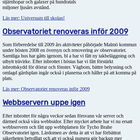
stjärnhopar och galaxer på hundratals
miljoner ljusårs avstånd.
Läs mer: Universum till skolan!
Observatoriet renoveras inför 2009
Som förberedelse till 2009 års aktiviteter påbörjade Malmö kommun
under hösten 2008 en översyn och renovering av observatoriet.
Samtliga hus har gåtts igenom, bl a har vi fått ny takbeläggning och
utbytt trävirke. Efter inbrottet i höstas har vi fått förstärkt
inbrottskydd för dörrar och fönster. Vägbom, bättre belysning och
omlagd gårdsplan ingår också i planerna och håller på att komma på
plats.
Läs mer: Observatoriet renoveras inför 2009
Webbservern uppe igen
Efter inbrottet för några veckor sedan försvann vår server och
därmed också våra webbsidor. Efter mycket arbete har vi nu ersatt
webbservern och fått upp webbplatsen för Tycho Brahe
Observatoriet igen. Lärdomen av detta är att vi har förbättrat
säkerheten betydligt och att vi också numera gör backup mer