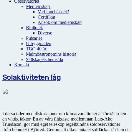
Observatoriet
Medlemskap
Vad innebär det?
Certifikat
Ansök om medlemskap
Bibliotek
Diverse
Pulsariet
Utbyggnaden
TBO 40 år
Malmöastronomins historia
Sällskapets hemsida
Kontakt
Solaktiviteten låg
I dessa tider med diskussioner om klimatvariationer är förstås solen
en viktig faktor. En av våra flitigaste medlemmar, Lars-Åke
Truedsson, gör med eget teleskop regelbundna solobservationer
ifrån hemmet i Bjärred. Genom att räkna antalet solfläckar får han ett