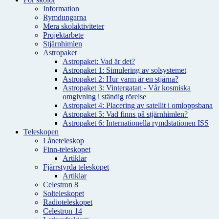
Information
Rymdungarna
Mera skolaktiviteter
Projektarbete
Stjärnhimlen
Astropaket
Astropaket: Vad är det?
Astropaket 1: Simulering av solsystemet
Astropaket 2: Hur varm är en stjärna?
Astropaket 3: Vintergatan - Vår kosmiska
omgivning i ständig rörelse
Astropaket 4: Placering av satellit i omloppsbana
Astropaket 5: Vad finns på stjärnhimlen?
Astropaket 6: Internationella rymdstationen ISS
Teleskopen
Låneteleskop
Finn-teleskopet
Artiklar
Fjärrstyrda teleskopet
Artiklar
Celestron 8
Solteleskopet
Radioteleskopet
Celestron 14