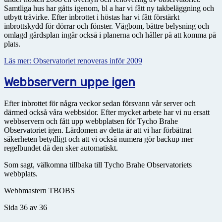
Samtliga hus har gåtts igenom, bl a har vi fått ny takbeläggning och
utbytt trävirke. Efter inbrottet i höstas har vi fått förstärkt
inbrottskydd för dörrar och fönster. Vägbom, bättre belysning och
omlagd gårdsplan ingår också i planerna och håller på att komma på
plats.
Läs mer: Observatoriet renoveras inför 2009
Webbservern uppe igen
Efter inbrottet för några veckor sedan försvann vår server och
därmed också våra webbsidor. Efter mycket arbete har vi nu ersatt
webbservern och fått upp webbplatsen för Tycho Brahe
Observatoriet igen. Lärdomen av detta är att vi har förbättrat
säkerheten betydligt och att vi också numera gör backup mer
regelbundet då den sker automatiskt.
Som sagt, välkomna tillbaka till Tycho Brahe Observatoriets
webbplats.
Webbmastern TBOBS
Sida 36 av 36