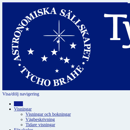
Visa/dölj navigering
Hem
Visningar
Visningar och bokningar
Vägbeskrivning
Tidare visningar
För skolor