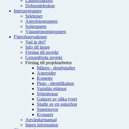
Latinrefraktorn
Dobsonteleskop
Intressegrupper
Sektioner
Astrofotogruppen
Solgruppen
Vägastronomigruppen
Fjärrobservationer
Vad är det?
Info till lärare
Förslag till projekt
Genomförda projekt
Förslag till projektarbeten
Månen - detaljstudier
Asteroider
Kometer
Pluto - identifikation
Variabla stjärnor
Stjärnhopar
Galaxer av olika typer
Studie av en galaxhop
Supernovor
Kvasarer
Användarmanual
Intern information