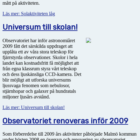
mått på aktiviteten.
Läs mer: Solaktiviteten låg
Universum till skolan!
Observatoriet har inför astronomiåret
2009 fått det särskilda uppdraget att
upplåta ett av våra stora teleskop för
fjärrstyrda observationer. Skolor i hela
landet kan kostnadsfritt få möjlighet att
från egna klassrum styra vårt teleskop
och dess ljuskänsliga CCD-kamera. Det
blir möjligt att utforska universums
ljussvaga fenomen som nebulosor,
stjärnhopar och galaxer på hundratals
miljoner ljusårs avstånd.
Läs mer: Universum till skolan!
Observatoriet renoveras inför 2009
Som förberedelse till 2009 års aktiviteter påbörjade Malmö kommun
under hösten 2008 en översyn och renovering av observatoriet.