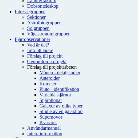
Latinrefraktorn
Dobsonteleskop
Intressegrupper
Sektioner
Astrofotogruppen
Solgruppen
Vägastronomigruppen
Fjärrobservationer
Vad är det?
Info till lärare
Förslag till projekt
Genomförda projekt
Förslag till projektarbeten
Månen - detaljstudier
Asteroider
Kometer
Pluto - identifikation
Variabla stjärnor
Stjärnhopar
Galaxer av olika typer
Studie av en galaxhop
Supernovor
Kvasarer
Användarmanual
Intern information