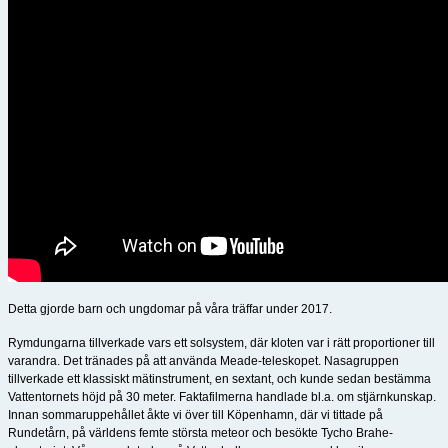
Detta gjorde barn och ungdomar på våra träffar under 2017.
Rymdungarna tillverkade vars ett solsystem, där kloten var i rätt proportioner till
varandra. Det tränades på att använda Meade-teleskopet. Nasagruppen
tillverkade ett klassiskt mätinstrument, en sextant, och kunde sedan bestämma
Vattentornets höjd på 30 meter. Faktafilmerna handlade bl.a. om stjärnkunskap.
Innan sommaruppehållet åkte vi över till Köpenhamn, där vi tittade på
Rundetårn, på världens femte största meteor och besökte Tycho Brahe-