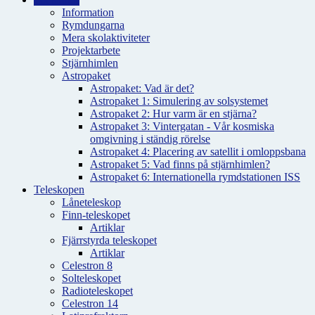
Information
Rymdungarna
Mera skolaktiviteter
Projektarbete
Stjärnhimlen
Astropaket
Astropaket: Vad är det?
Astropaket 1: Simulering av solsystemet
Astropaket 2: Hur varm är en stjärna?
Astropaket 3: Vintergatan - Vår kosmiska
omgivning i ständig rörelse
Astropaket 4: Placering av satellit i omloppsbana
Astropaket 5: Vad finns på stjärnhimlen?
Astropaket 6: Internationella rymdstationen ISS
Teleskopen
Låneteleskop
Finn-teleskopet
Artiklar
Fjärrstyrda teleskopet
Artiklar
Celestron 8
Solteleskopet
Radioteleskopet
Celestron 14