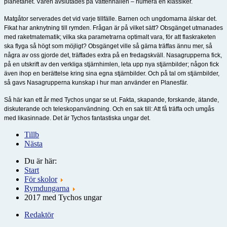
planetariet. Våren avslutades på Vattenhallen – numera en klassiker.
Matgåtor serverades det vid varje tillfälle. Barnen och ungdomarna älskar det.
Fikat har anknytning till rymden. Frågan är på vilket sätt? Obsgänget utmanades
med raketmatematik; vilka ska parametrarna optimalt vara, för att flaskraketen
ska flyga så högt som möjligt? Obsgänget ville så gärna träffas ännu mer, så
några av oss gjorde det, träffades extra på en fredagskväll. Nasagrupperna fick,
på en utskrift av den verkliga stjärnhimlen, leta upp nya stjärnbilder; någon fick
även ihop en berättelse kring sina egna stjärnbilder. Och på tal om stjärnbilder,
så gavs Nasagrupperna kunskap i hur man använder en Planesfär.
Så här kan ett år med Tychos ungar se ut. Fakta, skapande, forskande, ätande,
diskuterande och teleskopanvändning. Och en sak till: Att få träffa och umgås
med likasinnade. Det är Tychos fantastiska ungar det.
Tillb
Nästa
Du är här:
Start
För skolor
Rymdungarna
2017 med Tychos ungar
Redaktör