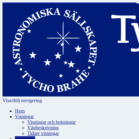
Visa/dölj navigering
Hem
Visningar
Visningar och bokningar
Vägbeskrivning
Tidare visningar
För skolor