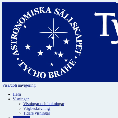
Visa/dölj navigering
Hem
Visningar
Visningar och bokningar
Vägbeskrivning
Tidare visningar
För skolor