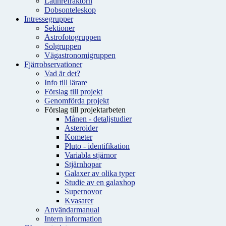
Latinrefraktorn
Dobsonteleskop
Intressegrupper
Sektioner
Astrofotogruppen
Solgruppen
Vägastronomigruppen
Fjärrobservationer
Vad är det?
Info till lärare
Förslag till projekt
Genomförda projekt
Förslag till projektarbeten
Månen - detaljstudier
Asteroider
Kometer
Pluto - identifikation
Variabla stjärnor
Stjärnhopar
Galaxer av olika typer
Studie av en galaxhop
Supernovor
Kvasarer
Användarmanual
Intern information