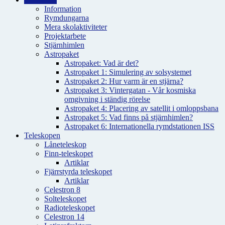
Information
Rymdungarna
Mera skolaktiviteter
Projektarbete
Stjärnhimlen
Astropaket
Astropaket: Vad är det?
Astropaket 1: Simulering av solsystemet
Astropaket 2: Hur varm är en stjärna?
Astropaket 3: Vintergatan - Vår kosmiska
omgivning i ständig rörelse
Astropaket 4: Placering av satellit i omloppsbana
Astropaket 5: Vad finns på stjärnhimlen?
Astropaket 6: Internationella rymdstationen ISS
Teleskopen
Låneteleskop
Finn-teleskopet
Artiklar
Fjärrstyrda teleskopet
Artiklar
Celestron 8
Solteleskopet
Radioteleskopet
Celestron 14