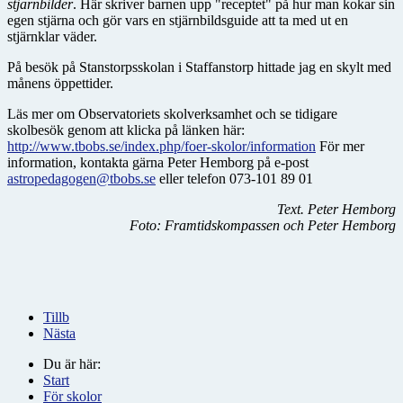
stjärnbilder
. Här skriver barnen upp "receptet" på hur man kokar sin
egen stjärna och gör vars en stjärnbildsguide att ta med ut en
stjärnklar väder.
På besök på Stanstorpsskolan i Staffanstorp hittade jag en skylt med
månens öppettider.
Läs mer om Observatoriets skolverksamhet och se tidigare
skolbesök genom att klicka på länken här:
http://www.tbobs.se/index.php/foer-skolor/information
För mer
information, kontakta gärna Peter Hemborg på e-post
astropedagogen@tbobs.se
eller telefon 073-101 89 01
Text. Peter Hemborg
Foto: Framtidskompassen och Peter Hemborg
Tillb
Nästa
Du är här:
Start
För skolor