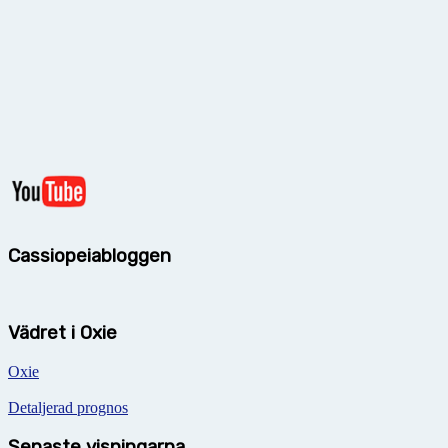
Cassiopeiabloggen
Vädret i Oxie
Oxie
Detaljerad prognos
Senaste visningarna