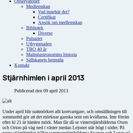
Observatoriet
Medlemskap
Vad innebär det?
Certifikat
Ansök om medlemskap
Bibliotek
Diverse
Pulsariet
Utbyggnaden
TBO 40 år
Malmöastronomins historia
Sällskapets hemsida
Kontakt
Stjärnhimlen i april 2013
Publicerad den 09 april 2013
Under april blir nattmörkret allt kortvarigare, och omställningen till
sommartid gör att det mörknar ganska sent om kvällarna. Inte förrän
efter kl 21 är himlen mörk. Man får då se vinterstjärnbilderna Oxen
och Orion på väg ned i väster medan Lejonet står högt i söder. På
norra stjärnhimlen håller sommarstjärnbilderna Svanen och Lyran på