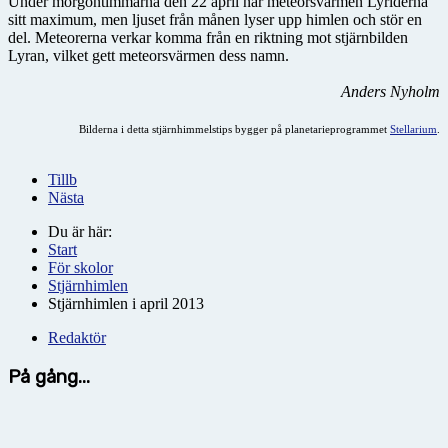
Under morgontimmarna den 22 april når meteorsvärmen Lyriderna
sitt maximum, men ljuset från månen lyser upp himlen och stör en
del. Meteorerna verkar komma från en riktning mot stjärnbilden
Lyran, vilket gett meteorsvärmen dess namn.
Anders Nyholm
Bilderna i detta stjärnhimmelstips bygger på planetarieprogrammet
Stellarium
.
Tillb
Nästa
Du är här:
Start
För skolor
Stjärnhimlen
Stjärnhimlen i april 2013
Redaktör
På gång...