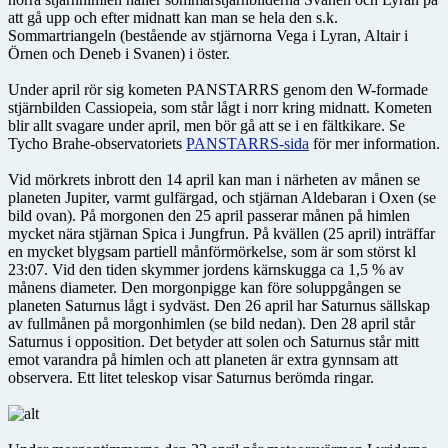
att gå upp och efter midnatt kan man se hela den s.k.
Sommartriangeln (bestående av stjärnorna Vega i Lyran, Altair i
Örnen och Deneb i Svanen) i öster.
Under april rör sig kometen PANSTARRS genom den W-formade
stjärnbilden Cassiopeia, som står lågt i norr kring midnatt. Kometen
blir allt svagare under april, men bör gå att se i en fältkikare. Se
Tycho Brahe-observatoriets
PANSTARRS-sida
för mer information.
Vid mörkrets inbrott den 14 april kan man i närheten av månen se
planeten Jupiter, varmt gulfärgad, och stjärnan Aldebaran i Oxen (se
bild ovan). På morgonen den 25 april passerar månen på himlen
mycket nära stjärnan Spica i Jungfrun. På kvällen (25 april) inträffar
en mycket blygsam partiell månförmörkelse, som är som störst kl
23:07. Vid den tiden skymmer jordens kärnskugga ca 1,5 % av
månens diameter. Den morgonpigge kan före soluppgången se
planeten Saturnus lågt i sydväst. Den 26 april har Saturnus sällskap
av fullmånen på morgonhimlen (se bild nedan). Den 28 april står
Saturnus i opposition. Det betyder att solen och Saturnus står mitt
emot varandra på himlen och att planeten är extra gynnsam att
observera. Ett litet teleskop visar Saturnus berömda ringar.