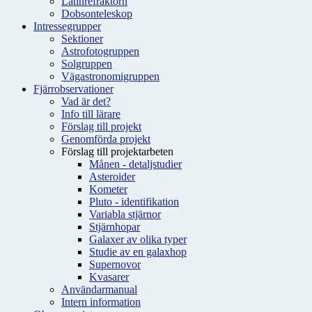
Latinrefraktorn
Dobsonteleskop
Intressegrupper
Sektioner
Astrofotogruppen
Solgruppen
Vägastronomigruppen
Fjärrobservationer
Vad är det?
Info till lärare
Förslag till projekt
Genomförda projekt
Förslag till projektarbeten
Månen - detaljstudier
Asteroider
Kometer
Pluto - identifikation
Variabla stjärnor
Stjärnhopar
Galaxer av olika typer
Studie av en galaxhop
Supernovor
Kvasarer
Användarmanual
Intern information