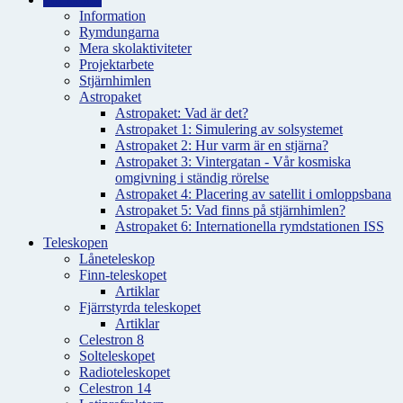
Information
Rymdungarna
Mera skolaktiviteter
Projektarbete
Stjärnhimlen
Astropaket
Astropaket: Vad är det?
Astropaket 1: Simulering av solsystemet
Astropaket 2: Hur varm är en stjärna?
Astropaket 3: Vintergatan - Vår kosmiska
omgivning i ständig rörelse
Astropaket 4: Placering av satellit i omloppsbana
Astropaket 5: Vad finns på stjärnhimlen?
Astropaket 6: Internationella rymdstationen ISS
Teleskopen
Låneteleskop
Finn-teleskopet
Artiklar
Fjärrstyrda teleskopet
Artiklar
Celestron 8
Solteleskopet
Radioteleskopet
Celestron 14