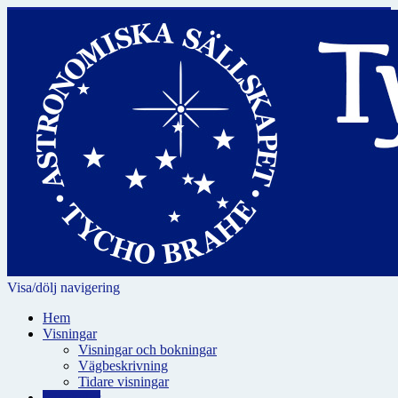
Visa/dölj navigering
Hem
Visningar
Visningar och bokningar
Vägbeskrivning
Tidare visningar
För skolor