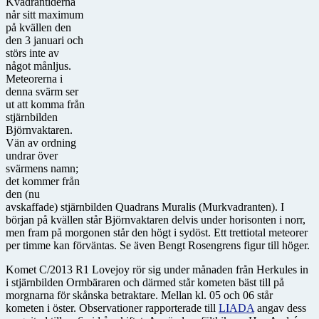
Kvadrantiderna
når sitt maximum
på kvällen den
den 3 januari och
störs inte av
något månljus.
Meteorerna i
denna svärm ser
ut att komma från
stjärnbilden
Björnvaktaren.
Vän av ordning
undrar över
svärmens namn;
det kommer från
den (nu
avskaffade) stjärnbilden Quadrans Muralis (Murkvadranten). I
början på kvällen står Björnvaktaren delvis under horisonten i norr,
men fram på morgonen står den högt i sydöst. Ett trettiotal meteorer
per timme kan förväntas. Se även Bengt Rosengrens figur till höger.
Komet C/2013 R1 Lovejoy rör sig under månaden från Herkules in
i stjärnbilden Ormbäraren och därmed står kometen bäst till på
morgnarna för skånska betraktare. Mellan kl. 05 och 06 står
kometen i öster. Observationer rapporterade till
LIADA
angav dess