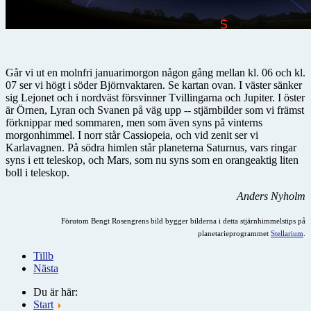
Går vi ut en molnfri januarimorgon någon gång mellan kl. 06 och kl.
07 ser vi högt i söder Björnvaktaren. Se kartan ovan. I väster sänker
sig Lejonet och i nordväst försvinner Tvillingarna och Jupiter. I öster
är Örnen, Lyran och Svanen på väg upp -- stjärnbilder som vi främst
förknippar med sommaren, men som även syns på vinterns
morgonhimmel. I norr står Cassiopeia, och vid zenit ser vi
Karlavagnen. På södra himlen står planeterna Saturnus, vars ringar
syns i ett teleskop, och Mars, som nu syns som en orangeaktig liten
boll i teleskop.
Anders Nyholm
Förutom Bengt Rosengrens bild bygger bilderna i detta stjärnhimmelstips på
planetarieprogrammet
Stellarium
.
Tillb
Nästa
Du är här:
Start