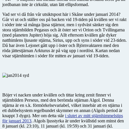
jordbanan inte är cirkulär, utan lätt ellipsformad.
Vad ser vi då från vår utsiktspost här i Skåne under januari 2014?
Går vi ut och ställer oss på backen vid 19-tiden på kvällen ser vi rakt
i söder inte så många ljusa stjärnor, men i sydväst sänker sig den
stora stjärnbilden Pegasus och åt öster ser vi Orion och Tvillingarna
(med planeten Jupiter) höja sig. Allt eftersom kvällen går dyker
natthimlens ljusaste stjärna, Sirius, upp och syns i söder vid 23-tiden.
Då har även Lejonet gått upp i öster och Björnvaktaren med den
röda jättestjärnan Arkturus är på väg upp i nordöst. Kartan nedan
visar stjärnhimlen i söder för mitten av januari vid 19-tiden.
Böjer vi nacken under kvällen och tittar kring zenit finner vi
stjärnbilden Perseus, med den berömda stjärnan Algol. Denna
stjärna är en s.k. förmörkelsevariabel, vilket innebär att en stjärna i
ett dubbelsystem regelbundet skymmer en annan (Algols period är
knappt 3 dygn). Mer om detta står
i slutet av mitt stjärnhimmelstips
för januari 2013
. Algols ljusstyrka är under kvällstid som minst den
8 januari (kl. 23:10), 11 januari (kl. 19:59) och 31 januari (kl.