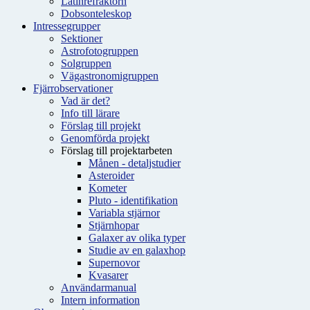
Latinrefraktorn
Dobsonteleskop
Intressegrupper
Sektioner
Astrofotogruppen
Solgruppen
Vägastronomigruppen
Fjärrobservationer
Vad är det?
Info till lärare
Förslag till projekt
Genomförda projekt
Förslag till projektarbeten
Månen - detaljstudier
Asteroider
Kometer
Pluto - identifikation
Variabla stjärnor
Stjärnhopar
Galaxer av olika typer
Studie av en galaxhop
Supernovor
Kvasarer
Användarmanual
Intern information