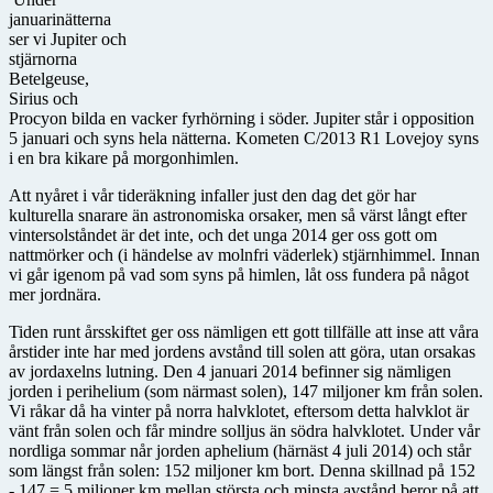
januarinätterna
ser vi Jupiter och
stjärnorna
Betelgeuse,
Sirius och
Procyon bilda en vacker fyrhörning i söder. Jupiter står i opposition
5 januari och syns hela nätterna. Kometen C/2013 R1 Lovejoy syns
i en bra kikare på morgonhimlen.
Att nyåret i vår tideräkning infaller just den dag det gör har
kulturella snarare än astronomiska orsaker, men så värst långt efter
vintersolståndet är det inte, och det unga 2014 ger oss gott om
nattmörker och (i händelse av molnfri väderlek) stjärnhimmel. Innan
vi går igenom på vad som syns på himlen, låt oss fundera på något
mer jordnära.
Tiden runt årsskiftet ger oss nämligen ett gott tillfälle att inse att våra
årstider inte har med jordens avstånd till solen att göra, utan orsakas
av jordaxelns lutning. Den 4 januari 2014 befinner sig nämligen
jorden i perihelium (som närmast solen), 147 miljoner km från solen.
Vi råkar då ha vinter på norra halvklotet, eftersom detta halvklot är
vänt från solen och får mindre solljus än södra halvklotet. Under vår
nordliga sommar når jorden aphelium (härnäst 4 juli 2014) och står
som längst från solen: 152 miljoner km bort. Denna skillnad på 152
- 147 = 5 miljoner km mellan största och minsta avstånd beror på att