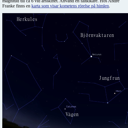
magnitud till ca 6 vid årsskiftet. Använd en fältkikare. Hos André
Franke finns en
karta som visar kometens rörelse på himlen
.