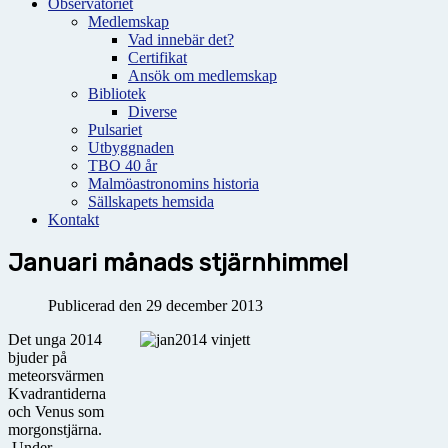
Observatoriet
Medlemskap
Vad innebär det?
Certifikat
Ansök om medlemskap
Bibliotek
Diverse
Pulsariet
Utbyggnaden
TBO 40 år
Malmöastronomins historia
Sällskapets hemsida
Kontakt
Januari månads stjärnhimmel
Publicerad den 29 december 2013
Det unga 2014
bjuder på
meteorsvärmen
Kvadrantiderna
och Venus som
morgonstjärna.
Under