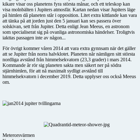
kikare visar oss planetens fyra största månar, och ett teleskop kan
visa molnbälten i Jupiters atmosfär. Kartan nedan visar Jupiters läge
på himlen då planeten står i opposition. Litet extra kittlande kan vara
att tänka på att jorden just den 5 januari kan ses passera över
solskivan, sett från Jupiter. Detta enligt Jean Meeus, en astronom
som specialiserat sig på ovanliga astronomiska händelser. Troligtvis
iakttas passagen inte av någon...
För övrigt kommer våren 2014 att vara extra gynnsam när det gäller
att se Jupiter från norra halvklotet. Planeten når nämligen sitt största
nordliga avstånd från himmelsekvatorn (23,3 grader) i mars 2014.
Kommande år rör sig planeten sakta men säkert ner på södra
stjärnhimlen, för att nå maximalt sydligt avstånd till
himmelsekvatorn i december 2019. Detta upplyser oss också Meeus
om.
Meterorsvärmen