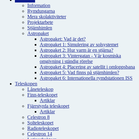
Information
Rymdungarna
Mera skolaktiviteter
Projektarbete
Stjärnhimlen
Astropaket
Astropaket: Vad är det?
Astropaket 1: Simulering av solsystemet
Astropaket 2: Hur varm är en stjärna?
Astropaket 3: Vintergatan - Vår kosmiska
omgivning i ständig rörelse
Astropaket 4: Placering av satellit i omloppsbana
Astropaket 5: Vad finns på stjärnhimlen?
Astropaket 6: Internationella rymdstationen ISS
Teleskopen
Låneteleskop
Finn-teleskopet
Artiklar
Fjärrstyrda teleskopet
Artiklar
Celestron 8
Solteleskopet
Radioteleskopet
Celestron 14