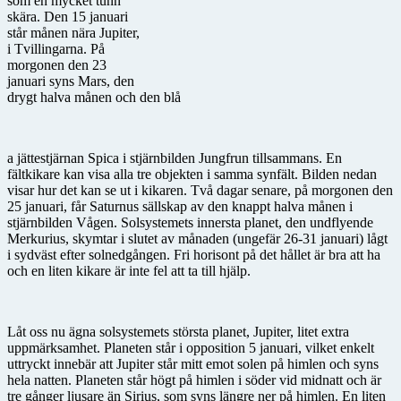
som en mycket tunn
skära. Den 15 januari
står månen nära Jupiter,
i Tvillingarna. På
morgonen den 23
januari syns Mars, den
drygt halva månen och den blå
a jättestjärnan Spica i stjärnbilden Jungfrun tillsammans. En
fältkikare kan visa alla tre objekten i samma synfält. Bilden nedan
visar hur det kan se ut i kikaren. Två dagar senare, på morgonen den
25 januari, får Saturnus sällskap av den knappt halva månen i
stjärnbilden Vågen. Solsystemets innersta planet, den undflyende
Merkurius, skymtar i slutet av månaden (ungefär 26-31 januari) lågt
i sydväst efter solnedgången. Fri horisont på det hållet är bra att ha
och en liten kikare är inte fel att ta till hjälp.
Låt oss nu ägna solsystemets största planet, Jupiter, litet extra
uppmärksamhet. Planeten står i opposition 5 januari, vilket enkelt
uttryckt innebär att Jupiter står mitt emot solen på himlen och syns
hela natten. Planeten står högt på himlen i söder vid midnatt och är
tre gånger ljusare än Sirius, som syns längre ner på himlen. En liten