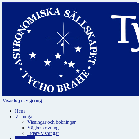
Visa/dölj navigering
Hem
Visningar
Visningar och bokningar
Vägbeskrivning
Tidare visningar
För skolor