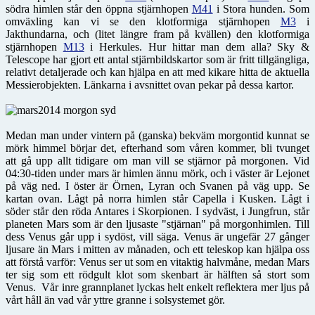
södra himlen står den öppna stjärnhopen
M41
i Stora hunden. Som
omväxling kan vi se den klotformiga stjärnhopen
M3
i
Jakthundarna, och (litet längre fram på kvällen) den klotformiga
stjärnhopen
M13
i Herkules. Hur hittar man dem alla? Sky &
Telescope har gjort ett antal stjärnbildskartor som är fritt tillgängliga,
relativt detaljerade och kan hjälpa en att med kikare hitta de aktuella
Messierobjekten. Länkarna i avsnittet ovan pekar på dessa kartor.
Medan man under vintern på (ganska) bekväm morgontid kunnat se
mörk himmel börjar det, efterhand som våren kommer, bli tvunget
att gå upp allt tidigare om man vill se stjärnor på morgonen. Vid
04:30-tiden under mars är himlen ännu mörk, och i väster är Lejonet
på väg ned. I öster är Örnen, Lyran och Svanen på väg upp. Se
kartan ovan. Lågt på norra himlen står Capella i Kusken. Lågt i
söder står den röda Antares i Skorpionen. I sydväst, i Jungfrun, står
planeten Mars som är den ljusaste "stjärnan" på morgonhimlen. Till
dess Venus går upp i sydöst, vill säga. Venus är ungefär 27 gånger
ljusare än Mars i mitten av månaden, och ett teleskop kan hjälpa oss
att förstå varför: Venus ser ut som en vitaktig halvmåne, medan Mars
ter sig som ett rödgult klot som skenbart är hälften så stort som
Venus. Vår inre grannplanet lyckas helt enkelt reflektera mer ljus på
vårt håll än vad vår yttre granne i solsystemet gör.