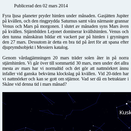
Publicerad den 02 mars 2014
Fyra ljusa planeter pryder himlen under månaden. Gasjätten Jupiter
på kvällen, och den ringprydda Saturnus samt våra närmaste grannar
Venus och Mars på morgonen. I slutet av månaden syns Mars även
på kvällen. Stjärnbilden Lejonet dominerar kvällshimlen. Venus och
den tunna månskäran bildar ett vackert par på himlen i gryningen
den 27 mars. Dessutom är detta en bra tid på året för att spana efter
djuprymdsobjekt i Messiers katalog.
Genom vårdagjämningen 20 mars träder solen åter in på norra
stjärnhimlen. Vi går över till sommartid 30 mars, men under det allra
mesta av mars har vi normaltid och det gör att nattmörkret ännu
infaller vid ganska bekväma klockslag på kvällen. Vid 20-tiden har
vi nattmörker och kan se gott om stjärnor. Vad ser då en betraktare i
Skåne vid denna tid i mars månad?