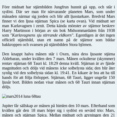
Före midnatt har stjärnbilden Jungfrun hunnit gå upp, och står i
sydöst. Där ser man för närvarande planeten Mars, som under
månaden närmar sig jorden och blir allt ljusstarkare. Bredvid Mars
finner vi den ljusa stjärnan Spica (se karta ovan). Vid midnatt ser
man Karlavagnen i zenit. Detta kända mönster av stjärnor beskrev
Harry Martinson i början av sin bok Midsommardalen från 1938
som
"Karlavagnens sju stirrande eldkorn"
. Egentligen är det ingen
officiell stjärnbild, utan ett namn på de stjärnor som bildar
bakkroppen och svansen på stjärnbilden Stora björnen.
Den knappt halva månen står i Oxen, nära dess ljusaste stjärna
Aldebaran, under kvällen den 7 mars. Månen ockulterar (skymmer)
rentav stjärnan 68 Tauri kl. 18:29 denna kväll. Stjärnan är av fjärde
magnituden och döljs vid månens icke solbelysta sida; den blir åter
synlig vid den solbelysta sidan kl. 19:41. En kikare är bra att ha till
hands för att följa förloppet. Stjärnan, 68 Tauri, ligger ungefär 150
ljusår bort. Bilden nedan visar månen och 68 Tauri innan stjärnan
döljs.
Jupiter får sällskap av månen på himlen den 10 mars. Efterhand som
kvällen går den 18 mars höjer sig i sydöst en sevärd trio: Mars,
månen och stjärnan Spica. Mellan midnatt och gryningen den 21