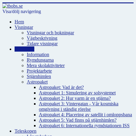
Visa/dölj navigering
Hem
Visningar
Visningar och bokningar
Vägbeskrivning
Tidare visningar
För skolor
Information
Rymdungarna
Mera skolaktiviteter
Projektarbete
Stjärnhimlen
Astropaket
Astropaket: Vad är det?
Astropaket 1: Simulering av solsystemet
Astropaket 2: Hur varm är en stjärna?
Astropaket 3: Vintergatan - Vår kosmiska
omgivning i ständig rörelse
Astropaket 4: Placering av satellit i omloppsbana
Astropaket 5: Vad finns på stjärnhimlen?
Astropaket 6: Internationella rymdstationen ISS
Teleskopen