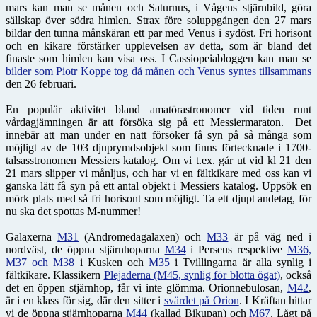
mars kan man se månen och Saturnus, i Vågens stjärnbild, göra
sällskap över södra himlen. Strax före soluppgången den 27 mars
bildar den tunna månskäran ett par med Venus i sydöst. Fri horisont
och en kikare förstärker upplevelsen av detta, som är bland det
finaste som himlen kan visa oss. I Cassiopeiabloggen kan man se
bilder som Piotr Koppe tog då månen och Venus syntes tillsammans
den 26 februari.
En populär aktivitet bland amatörastronomer vid tiden runt
vårdagjämningen är att försöka sig på ett Messiermaraton. Det
innebär att man under en natt försöker få syn på så många som
möjligt av de 103 djuprymdsobjekt som finns förtecknade i 1700-
talsasstronomen Messiers katalog. Om vi t.ex. går ut vid kl 21 den
21 mars slipper vi månljus, och har vi en fältkikare med oss kan vi
ganska lätt få syn på ett antal objekt i Messiers katalog. Uppsök en
mörk plats med så fri horisont som möjligt. Ta ett djupt andetag, för
nu ska det spottas M-nummer!
Galaxerna
M31
(Andromedagalaxen) och
M33
är på väg ned i
nordväst, de öppna stjärnhoparna
M34
i Perseus respektive
M36,
M37 och M38
i Kusken och
M35
i Tvillingarna är alla synlig i
fältkikare. Klassikern
Plejaderna (M45, synlig för blotta ögat)
, också
det en öppen stjärnhop, får vi inte glömma. Orionnebulosan,
M42
,
är i en klass för sig, där den sitter i
svärdet på Orion
. I Kräftan hittar
vi de öppna stjärnhoparna
M44
(kallad Bikupan) och
M67
. Lågt på