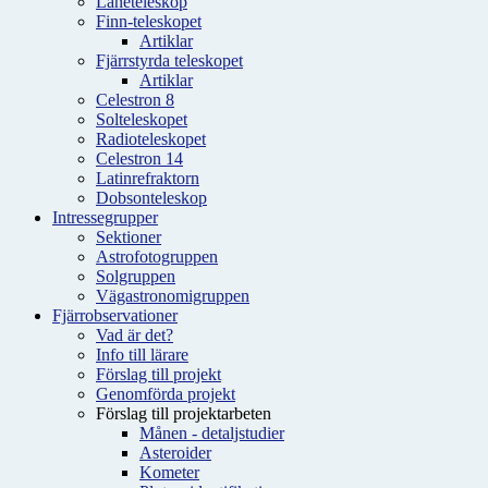
Låneteleskop
Finn-teleskopet
Artiklar
Fjärrstyrda teleskopet
Artiklar
Celestron 8
Solteleskopet
Radioteleskopet
Celestron 14
Latinrefraktorn
Dobsonteleskop
Intressegrupper
Sektioner
Astrofotogruppen
Solgruppen
Vägastronomigruppen
Fjärrobservationer
Vad är det?
Info till lärare
Förslag till projekt
Genomförda projekt
Förslag till projektarbeten
Månen - detaljstudier
Asteroider
Kometer