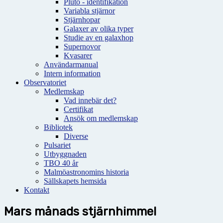
Pluto - identifikation
Variabla stjärnor
Stjärnhopar
Galaxer av olika typer
Studie av en galaxhop
Supernovor
Kvasarer
Användarmanual
Intern information
Observatoriet
Medlemskap
Vad innebär det?
Certifikat
Ansök om medlemskap
Bibliotek
Diverse
Pulsariet
Utbyggnaden
TBO 40 år
Malmöastronomins historia
Sällskapets hemsida
Kontakt
Mars månads stjärnhimmel