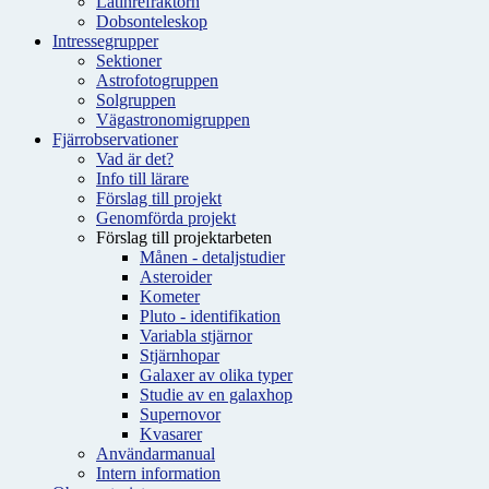
Latinrefraktorn
Dobsonteleskop
Intressegrupper
Sektioner
Astrofotogruppen
Solgruppen
Vägastronomigruppen
Fjärrobservationer
Vad är det?
Info till lärare
Förslag till projekt
Genomförda projekt
Förslag till projektarbeten
Månen - detaljstudier
Asteroider
Kometer
Pluto - identifikation
Variabla stjärnor
Stjärnhopar
Galaxer av olika typer
Studie av en galaxhop
Supernovor
Kvasarer
Användarmanual
Intern information