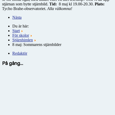
stjärnan som bytte stjärnbild.
Tid:
8 maj kl 19.00-20.30.
Plats:
Tycho Brahe-observatoriet.
Alla välkomna!
Nästa
Du är här:
Start
För skolor
Stjärnhimlen
8 maj: Sommarens stjärnbilder
Redaktör
På gång...