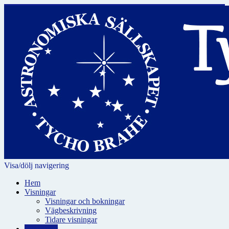
Visa/dölj navigering
Hem
Visningar
Visningar och bokningar
Vägbeskrivning
Tidare visningar
För skolor