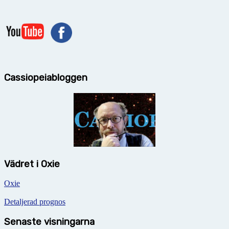
Cassiopeiabloggen
Vädret i Oxie
Oxie
Detaljerad prognos
Senaste visningarna