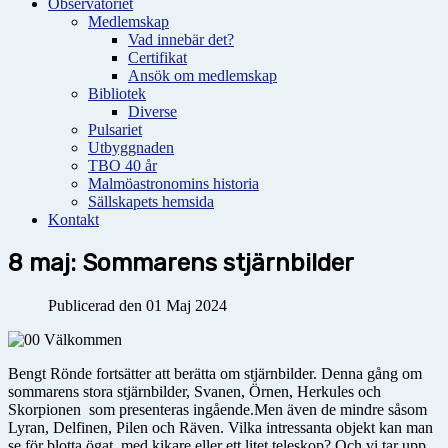
Observatoriet
Medlemskap
Vad innebär det?
Certifikat
Ansök om medlemskap
Bibliotek
Diverse
Pulsariet
Utbyggnaden
TBO 40 år
Malmöastronomins historia
Sällskapets hemsida
Kontakt
8 maj: Sommarens stjärnbilder
Publicerad den 01 Maj 2024
Bengt Rönde fortsätter att berätta om stjärnbilder. Denna gång om
sommarens stora stjärnbilder, Svanen, Örnen, Herkules och
Skorpionen som presenteras ingående.Men även de mindre såsom
Lyran, Delfinen, Pilen och Räven. Vilka intressanta objekt kan man
se för blotta ögat, med kikare eller ett litet teleskop? Och vi tar upp