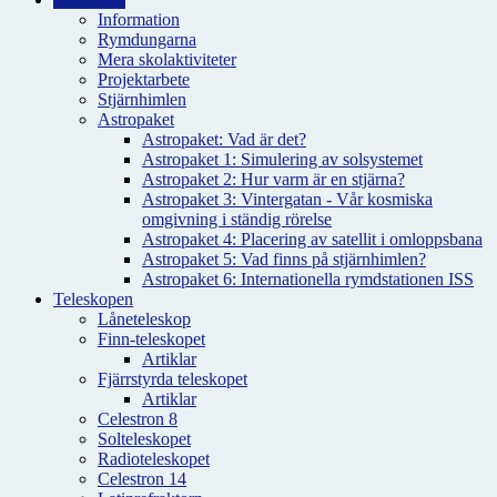
Information
Rymdungarna
Mera skolaktiviteter
Projektarbete
Stjärnhimlen
Astropaket
Astropaket: Vad är det?
Astropaket 1: Simulering av solsystemet
Astropaket 2: Hur varm är en stjärna?
Astropaket 3: Vintergatan - Vår kosmiska
omgivning i ständig rörelse
Astropaket 4: Placering av satellit i omloppsbana
Astropaket 5: Vad finns på stjärnhimlen?
Astropaket 6: Internationella rymdstationen ISS
Teleskopen
Låneteleskop
Finn-teleskopet
Artiklar
Fjärrstyrda teleskopet
Artiklar
Celestron 8
Solteleskopet
Radioteleskopet
Celestron 14