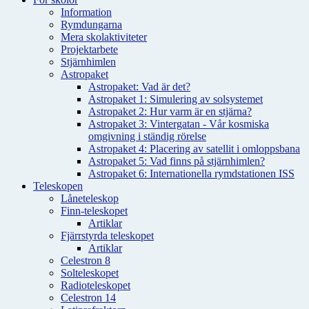
Information
Rymdungarna
Mera skolaktiviteter
Projektarbete
Stjärnhimlen
Astropaket
Astropaket: Vad är det?
Astropaket 1: Simulering av solsystemet
Astropaket 2: Hur varm är en stjärna?
Astropaket 3: Vintergatan - Vår kosmiska
omgivning i ständig rörelse
Astropaket 4: Placering av satellit i omloppsbana
Astropaket 5: Vad finns på stjärnhimlen?
Astropaket 6: Internationella rymdstationen ISS
Teleskopen
Låneteleskop
Finn-teleskopet
Artiklar
Fjärrstyrda teleskopet
Artiklar
Celestron 8
Solteleskopet
Radioteleskopet
Celestron 14