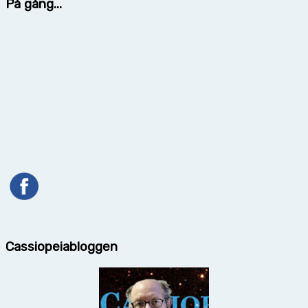
På gång...
Cassiopeiabloggen