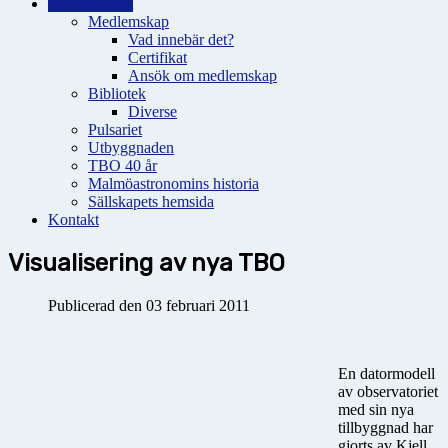
Observatoriet
Medlemskap
Vad innebär det?
Certifikat
Ansök om medlemskap
Bibliotek
Diverse
Pulsariet
Utbyggnaden
TBO 40 år
Malmöastronomins historia
Sällskapets hemsida
Kontakt
Visualisering av nya TBO
Publicerad den 03 februari 2011
En datormodell
av observatoriet
med sin nya
tillbyggnad har
gjorts av Kjell