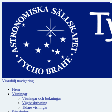
Visa/dölj navigering
Hem
Visningar
Visningar och bokningar
Vägbeskrivning
Tidare visningar
För skolor