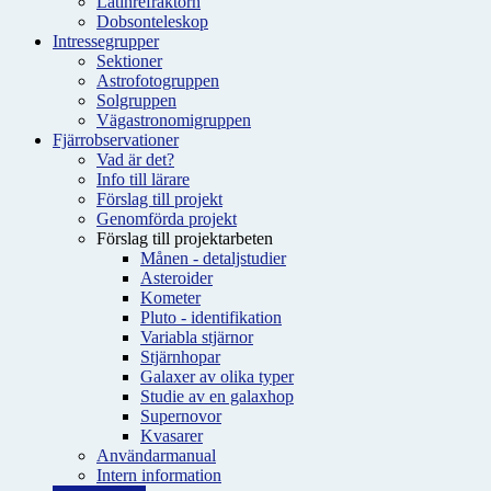
Latinrefraktorn
Dobsonteleskop
Intressegrupper
Sektioner
Astrofotogruppen
Solgruppen
Vägastronomigruppen
Fjärrobservationer
Vad är det?
Info till lärare
Förslag till projekt
Genomförda projekt
Förslag till projektarbeten
Månen - detaljstudier
Asteroider
Kometer
Pluto - identifikation
Variabla stjärnor
Stjärnhopar
Galaxer av olika typer
Studie av en galaxhop
Supernovor
Kvasarer
Användarmanual
Intern information