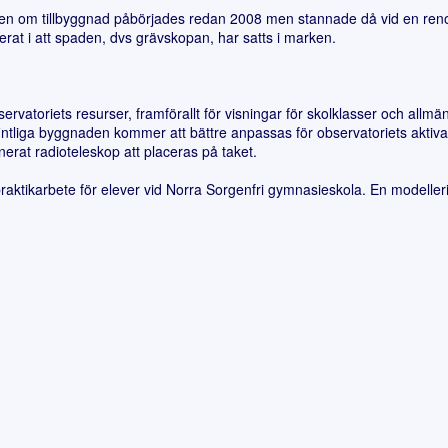
en om tillbyggnad påbörjades redan 2008 men stannade då vid en ren
erat i att spaden, dvs grävskopan, har satts i marken.
vatoriets resurser, framförallt för visningar för skolklasser och allmän
ntliga byggnaden kommer att bättre anpassas för observatoriets aktiva
t radioteleskop att placeras på taket.
aktikarbete för elever vid Norra Sorgenfri gymnasieskola. En modeller