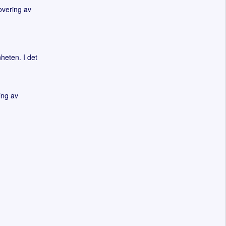
overing av
heten. I det
ing av