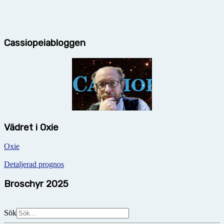
Cassiopeiabloggen
Vädret i Oxie
Oxie
Detaljerad prognos
Broschyr 2025
Sök