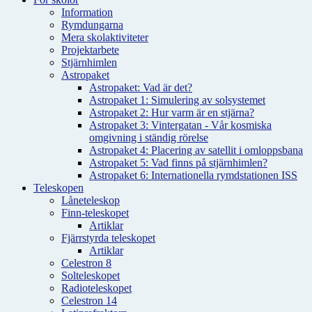
Information
Rymdungarna
Mera skolaktiviteter
Projektarbete
Stjärnhimlen
Astropaket
Astropaket: Vad är det?
Astropaket 1: Simulering av solsystemet
Astropaket 2: Hur varm är en stjärna?
Astropaket 3: Vintergatan - Vår kosmiska
omgivning i ständig rörelse
Astropaket 4: Placering av satellit i omloppsbana
Astropaket 5: Vad finns på stjärnhimlen?
Astropaket 6: Internationella rymdstationen ISS
Teleskopen
Låneteleskop
Finn-teleskopet
Artiklar
Fjärrstyrda teleskopet
Artiklar
Celestron 8
Solteleskopet
Radioteleskopet
Celestron 14