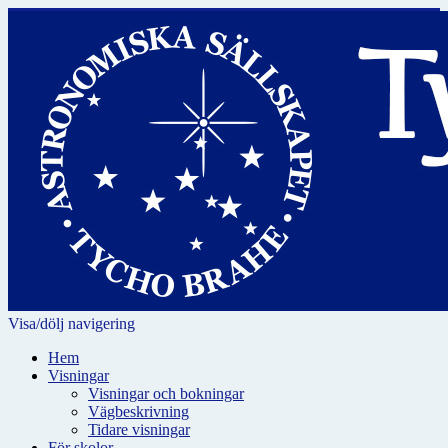
Visa/dölj navigering
Hem
Visningar
Visningar och bokningar
Vägbeskrivning
Tidare visningar
För skolor