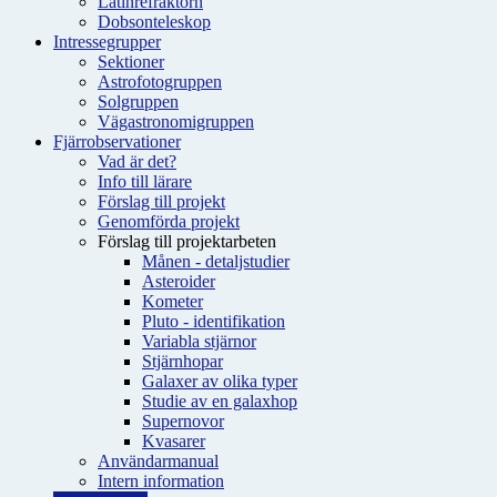
Latinrefraktorn
Dobsonteleskop
Intressegrupper
Sektioner
Astrofotogruppen
Solgruppen
Vägastronomigruppen
Fjärrobservationer
Vad är det?
Info till lärare
Förslag till projekt
Genomförda projekt
Förslag till projektarbeten
Månen - detaljstudier
Asteroider
Kometer
Pluto - identifikation
Variabla stjärnor
Stjärnhopar
Galaxer av olika typer
Studie av en galaxhop
Supernovor
Kvasarer
Användarmanual
Intern information