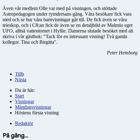
Även vår medlem Olle var med på visningen, och stöttade
Astropedagogen under rymdresans gång. Våra besökare fick vara
med och se hur våra barnvisningar går till. De fick även se våra
teleskop, och i C8:an fick de även se en detaljbild av Malmös eget
UFO, alltså vattentornet i Hyllie. Damerna slutade besöket med att
skriva i vår gästbok: "Tack för en intressant visning! Två gamla
kollegor. Tina och Birgitta".
Peter Hemborg
Tillb
Nästa
Du är här:
Start
Visningar
Måndagsvisningar
Höstens första visning
Redaktör
På gång...