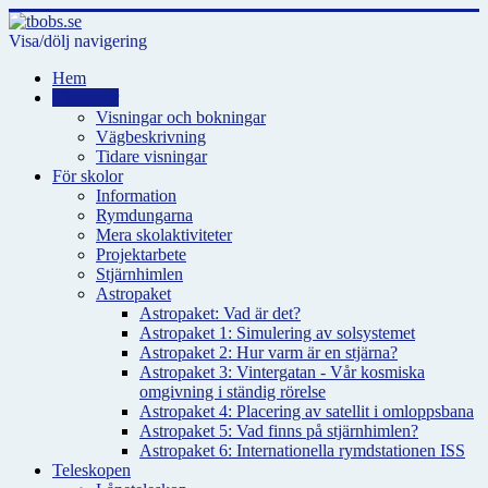
Visa/dölj navigering
Hem
Visningar
Visningar och bokningar
Vägbeskrivning
Tidare visningar
För skolor
Information
Rymdungarna
Mera skolaktiviteter
Projektarbete
Stjärnhimlen
Astropaket
Astropaket: Vad är det?
Astropaket 1: Simulering av solsystemet
Astropaket 2: Hur varm är en stjärna?
Astropaket 3: Vintergatan - Vår kosmiska
omgivning i ständig rörelse
Astropaket 4: Placering av satellit i omloppsbana
Astropaket 5: Vad finns på stjärnhimlen?
Astropaket 6: Internationella rymdstationen ISS
Teleskopen