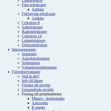
Låneteleskop
Finn-teleskopet
Artiklar
Fjärrstyrda teleskopet
Artiklar
Celestron 8
Solteleskopet
Radioteleskopet
Celestron 14
Latinrefraktorn
Dobsonteleskop
Intressegrupper
Sektioner
Astrofotogruppen
Solgruppen
Vägastronomigruppen
Fjärrobservationer
Vad är det?
Info till lärare
Förslag till projekt
Genomförda projekt
Förslag till projektarbeten
Månen - detaljstudier
Asteroider
Kometer