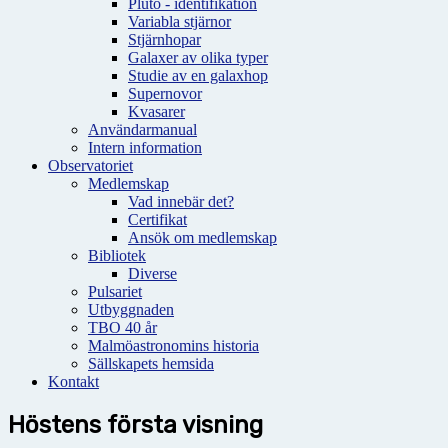
Pluto - identifikation
Variabla stjärnor
Stjärnhopar
Galaxer av olika typer
Studie av en galaxhop
Supernovor
Kvasarer
Användarmanual
Intern information
Observatoriet
Medlemskap
Vad innebär det?
Certifikat
Ansök om medlemskap
Bibliotek
Diverse
Pulsariet
Utbyggnaden
TBO 40 år
Malmöastronomins historia
Sällskapets hemsida
Kontakt
Höstens första visning