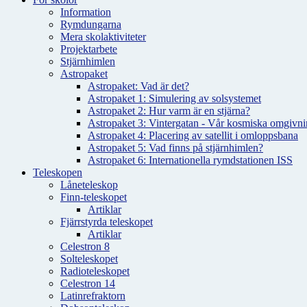
Information
Rymdungarna
Mera skolaktiviteter
Projektarbete
Stjärnhimlen
Astropaket
Astropaket: Vad är det?
Astropaket 1: Simulering av solsystemet
Astropaket 2: Hur varm är en stjärna?
Astropaket 3: Vintergatan - Vår kosmiska omgivnin
Astropaket 4: Placering av satellit i omloppsbana
Astropaket 5: Vad finns på stjärnhimlen?
Astropaket 6: Internationella rymdstationen ISS
Teleskopen
Låneteleskop
Finn-teleskopet
Artiklar
Fjärrstyrda teleskopet
Artiklar
Celestron 8
Solteleskopet
Radioteleskopet
Celestron 14
Latinrefraktorn