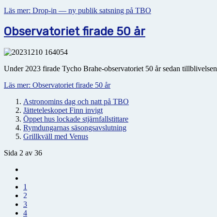
Läs mer: Drop-in — ny publik satsning på TBO
Observatoriet firade 50 år
Under 2023 firade Tycho Brahe-observatoriet 50 år sedan tillblivels
Läs mer: Observatoriet firade 50 år
Astronomins dag och natt på TBO
Jätteteleskopet Finn invigt
Öppet hus lockade stjärnfallstittare
Rymdungarnas säsongsavslutning
Grillkväll med Venus
Sida 2 av 36
1
2
3
4