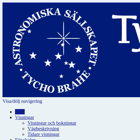
Visa/dölj navigering
Hem
Visningar
Visningar och bokningar
Vägbeskrivning
Tidare visningar
För skolor