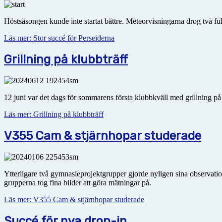
Höstsäsongen kunde inte startat bättre. Meteorvisningarna drog två f
Läs mer: Stor succé för Perseiderna
Grillning på klubbträff
12 juni var det dags för sommarens första klubbkväll med grillning p
Läs mer: Grillning på klubbträff
V355 Cam & stjärnhopar studerade
Ytterligare två gymnasieprojektgrupper gjorde nyligen sina observatio
grupperna tog fina bilder att göra mätningar på.
Läs mer: V355 Cam & stjärnhopar studerade
Succé för nya drop-in