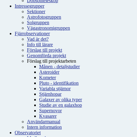
Dobsonteleskop
Intressegrupper
Sektioner
Astrofotogruppen
Solgruppen
Vägastronomigruppen
Fjärrobservationer
Vad är det?
Info till lärare
Förslag till projekt
Genomförda projekt
Förslag till projektarbeten
Månen - detaljstudier
Asteroider
Kometer
Pluto - identifikation
Variabla stjärnor
Stjärnhopar
Galaxer av olika typer
Studie av en galaxhop
Supernovor
Kvasarer
Användarmanual
Intern information
Observatoriet