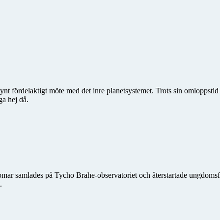
synt fördelaktigt möte med det inre planetsystemet. Trots sin omloppstid
ga hej då.
domar samlades på Tycho Brahe-observatoriet och återstartade ungdo
.