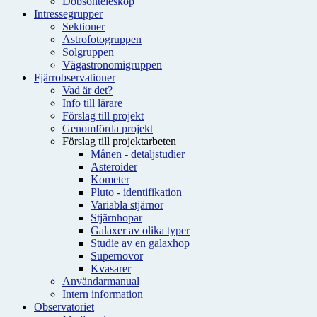
Dobsonteleskop
Intressegrupper
Sektioner
Astrofotogruppen
Solgruppen
Vägastronomigruppen
Fjärrobservationer
Vad är det?
Info till lärare
Förslag till projekt
Genomförda projekt
Förslag till projektarbeten
Månen - detaljstudier
Asteroider
Kometer
Pluto - identifikation
Variabla stjärnor
Stjärnhopar
Galaxer av olika typer
Studie av en galaxhop
Supernovor
Kvasarer
Användarmanual
Intern information
Observatoriet