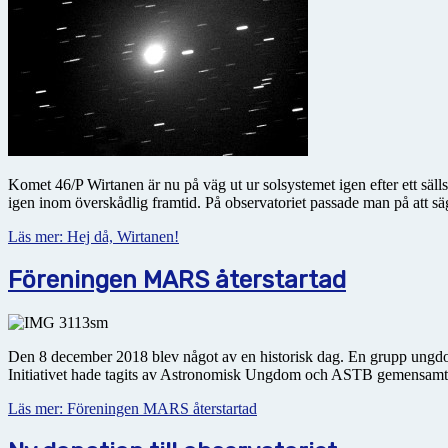
Komet 46/P Wirtanen är nu på väg ut ur solsystemet igen efter ett säll
igen inom överskådlig framtid. På observatoriet passade man på att sä
Läs mer: Hej då, Wirtanen!
Föreningen MARS återstartad
Den 8 december 2018 blev något av en historisk dag. En grupp ung
Initiativet hade tagits av Astronomisk Ungdom och ASTB gemensamt
Läs mer: Föreningen MARS återstartad