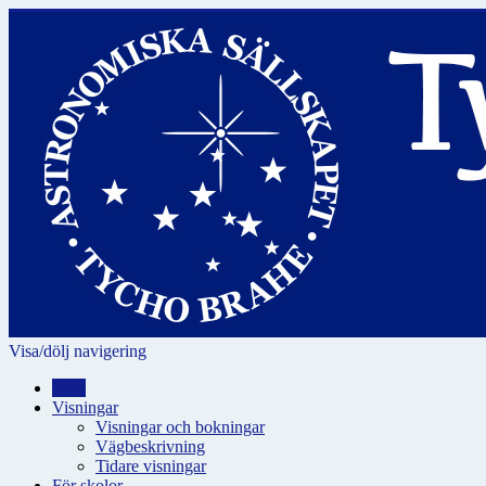
Visa/dölj navigering
Hem
Visningar
Visningar och bokningar
Vägbeskrivning
Tidare visningar
För skolor