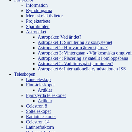
Information
Rymdungarna
Mera skolaktiviteter
Projektarbete
Stjärnhimlen
Astropaket
Astropaket: Vad är det?
Astropaket 1: Simulering av solsystemet
Astropaket 2: Hur varm är en stjärna?
Astropaket 3: Vintergatan - Vår kosmiska omgivnin
Astropaket 4: Placering av satellit i omloppsbana
Astropaket 5: Vad finns på stjärnhimlen?
Astropaket 6: Internationella rymdstationen ISS
Teleskopen
Låneteleskop
Finn-teleskopet
Artiklar
Fjärrstyrda teleskopet
Artiklar
Celestron 8
Solteleskopet
Radioteleskopet
Celestron 14
Latinrefraktorn