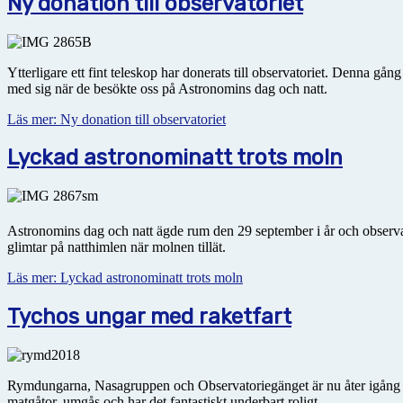
Ny donation till observatoriet
Ytterligare ett fint teleskop har donerats till observatoriet. Denna 
med sig när de besökte oss på Astronomins dag och natt.
Läs mer: Ny donation till observatoriet
Lyckad astronominatt trots moln
Astronomins dag och natt ägde rum den 29 september i år och observa
glimtar på natthimlen när molnen tillät.
Läs mer: Lyckad astronominatt trots moln
Tychos ungar med raketfart
Rymdungarna, Nasagruppen och Observatoriegänget är nu åter igån
matgåtor, umgås och har det fantastiskt underbart roligt.