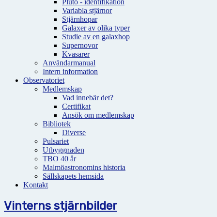
Pluto - identifikation
Variabla stjärnor
Stjärnhopar
Galaxer av olika typer
Studie av en galaxhop
Supernovor
Kvasarer
Användarmanual
Intern information
Observatoriet
Medlemskap
Vad innebär det?
Certifikat
Ansök om medlemskap
Bibliotek
Diverse
Pulsariet
Utbyggnaden
TBO 40 år
Malmöastronomins historia
Sällskapets hemsida
Kontakt
Vinterns stjärnbilder