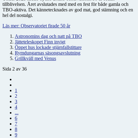
tillblivelsen. Året avslutades med med en fest för både gamla och
TBO-aktiva. Det kännetecknades av god mat, god stämning och en
hel del nostalgi.
Läs mer: Observatoriet firade 50 år
Astronomins dag och natt på TBO
Jätteteleskopet Finn invigt
Öppet hus lockade stjärnfallstittare
Rymdungarnas säsongsavslutning
Grillkväll med Venus
Sida 2 av 36
1
2
3
4
...
6
7
8
9