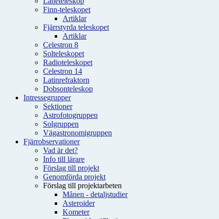
Låneteleskop
Finn-teleskopet
Artiklar
Fjärrstyrda teleskopet
Artiklar
Celestron 8
Solteleskopet
Radioteleskopet
Celestron 14
Latinrefraktorn
Dobsonteleskop
Intressegrupper
Sektioner
Astrofotogruppen
Solgruppen
Vägastronomigruppen
Fjärrobservationer
Vad är det?
Info till lärare
Förslag till projekt
Genomförda projekt
Förslag till projektarbeten
Månen - detaljstudier
Asteroider
Kometer