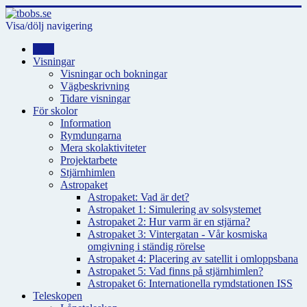
Visa/dölj navigering
Hem
Visningar
Visningar och bokningar
Vägbeskrivning
Tidare visningar
För skolor
Information
Rymdungarna
Mera skolaktiviteter
Projektarbete
Stjärnhimlen
Astropaket
Astropaket: Vad är det?
Astropaket 1: Simulering av solsystemet
Astropaket 2: Hur varm är en stjärna?
Astropaket 3: Vintergatan - Vår kosmiska
omgivning i ständig rörelse
Astropaket 4: Placering av satellit i omloppsbana
Astropaket 5: Vad finns på stjärnhimlen?
Astropaket 6: Internationella rymdstationen ISS
Teleskopen