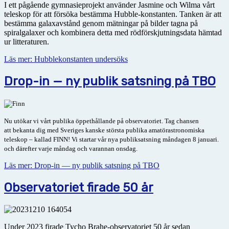
I ett pågående gymnasieprojekt använder Jasmine och Wilma vårt
teleskop för att försöka bestämma Hubble-konstanten. Tanken är att
bestämma galax­avstånd genom mätningar på bilder tagna på
spiralgalaxer och kombinera detta med rödförskjutningsdata hämtad
ur litteraturen.
Läs mer: Hubblekonstanten undersöks
Drop-in — ny publik satsning på TBO
Nu utökar vi vårt publika öppethållande på observatoriet. Tag chansen
att
bekanta dig med Sveriges kanske största publika amatörastronomiska
teleskop – kallad FINN! Vi startar vår nya publiksatsning
måndagen 8 januari.
och därefter varje måndag och varannan onsdag.
Läs mer: Drop-in — ny publik satsning på TBO
Observatoriet firade 50 år
Under 2023 firade Tycho Brahe-observatoriet 50 år sedan