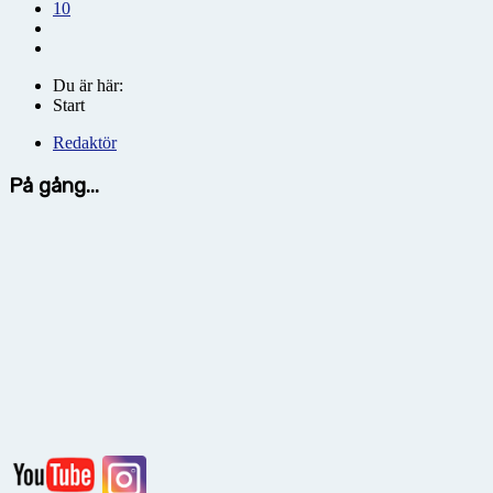
10
Du är här:
Start
Redaktör
På gång...