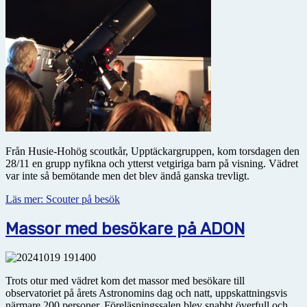
Från Husie-Hohög scoutkår, Upptäckargruppen, kom torsdagen den
28/11 en grupp nyfikna och ytterst vetgiriga barn på visning. Vädret
var inte så bemötande men det blev ändå ganska trevligt.
Läs mer: Scouter på besök
Massor med besökare på ADON
Trots otur med vädret kom det massor med besökare till
observatoriet på årets Astronomins dag och natt, uppskattningsvis
närmare 200 personer. Föreläsningssalen blev snabbt överfull och