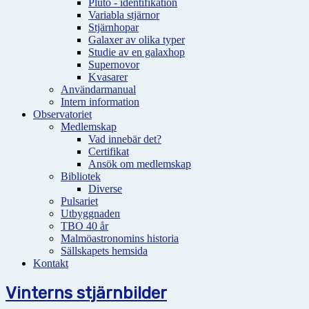
Pluto - identifikation
Variabla stjärnor
Stjärnhopar
Galaxer av olika typer
Studie av en galaxhop
Supernovor
Kvasarer
Användarmanual
Intern information
Observatoriet
Medlemskap
Vad innebär det?
Certifikat
Ansök om medlemskap
Bibliotek
Diverse
Pulsariet
Utbyggnaden
TBO 40 år
Malmöastronomins historia
Sällskapets hemsida
Kontakt
Vinterns stjärnbilder