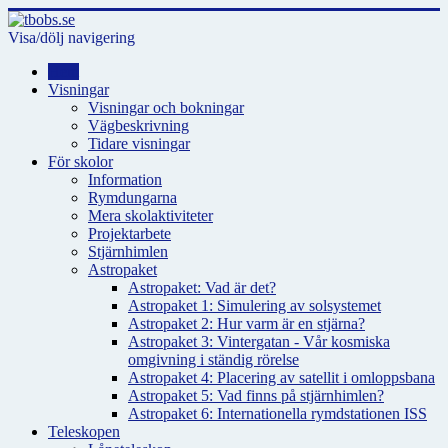
Visa/dölj navigering
Hem
Visningar
Visningar och bokningar
Vägbeskrivning
Tidare visningar
För skolor
Information
Rymdungarna
Mera skolaktiviteter
Projektarbete
Stjärnhimlen
Astropaket
Astropaket: Vad är det?
Astropaket 1: Simulering av solsystemet
Astropaket 2: Hur varm är en stjärna?
Astropaket 3: Vintergatan - Vår kosmiska
omgivning i ständig rörelse
Astropaket 4: Placering av satellit i omloppsbana
Astropaket 5: Vad finns på stjärnhimlen?
Astropaket 6: Internationella rymdstationen ISS
Teleskopen