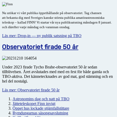
Nu utökar vi vårt publika öppethållande på observatoriet. Tag chansen
att
bekanta dig med Sveriges kanske största publika amatörastronomiska
teleskop – kallad FINN! Vi startar vår nya publiksatsning
måndagen 8 januari.
och därefter varje måndag och varannan onsdag.
Läs mer: Drop-in — ny publik satsning på TBO
Observatoriet firade 50 år
Under 2023 firade Tycho Brahe-observatoriet 50 år sedan
tillblivelsen. Året avslutades med med en fest för både gamla och
TBO-aktiva. Det kännetecknades av god mat, god stämning och en
hel del nostalgi.
Läs mer: Observatoriet firade 50 år
Astronomins dag och natt på TBO
Jätteteleskopet Finn invigt
Öppet hus lockade stjärnfallstittare
Rymdungarnas säsongsavslutning