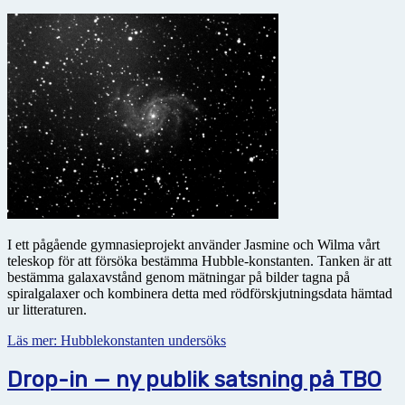
I ett pågående gymnasieprojekt använder Jasmine och Wilma vårt
teleskop för att försöka bestämma Hubble-konstanten. Tanken är att
bestämma galax­avstånd genom mätningar på bilder tagna på
spiralgalaxer och kombinera detta med rödförskjutningsdata hämtad
ur litteraturen.
Läs mer: Hubblekonstanten undersöks
Drop-in — ny publik satsning på TBO