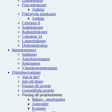
Låneteleskop
Finn-teleskopet
Artiklar
Fjärrstyrda teleskopet
Artiklar
Celestron 8
Solteleskopet
Radioteleskopet
Celestron 14
Latinrefraktorn
Dobsonteleskop
Intressegrupper
Sektioner
Astrofotogruppen
Solgruppen
Vägastronomigruppen
Fjärrobservationer
Vad är det?
Info till lärare
Förslag till projekt
Genomförda projekt
Förslag till projektarbeten
Månen - detaljstudier
Asteroider
Kometer