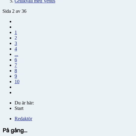
Grillkväll med Venus
Sida 2 av 36
1
2
3
4
...
6
7
8
9
10
Du är här:
Start
Redaktör
På gång...