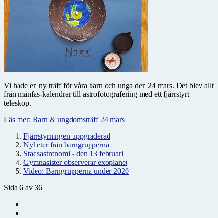
Vi hade en ny träff för våra barn och unga den 24 mars. Det blev allt
från månfas-kalendrar till astrofotografering med ett fjärrstyrt
teleskop.
Läs mer: Barn & ungdomsträff 24 mars
Fjärrstyrningen uppgraderad
Nyheter från barngrupperna
Stadsastronomi - den 13 februari
Gymnasister observerar exoplanet
Video: Barngrupperna under 2020
Sida 6 av 36