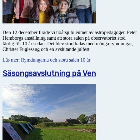
Den 12 december firade vi tioårsjubileumet av astropedagogen Peter
Hemborgs anställning samt att stora salen på observatoriet stod
färdig för 10 år sedan. Det blev stort kalas med många rymdungar,
Christer Fuglesang och en avslutande julfest.
Läs mer: Rymdungarna och stora salen 10 år
Säsongsavslutning på Ven