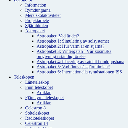
Information
Rymdungarna
Mera skolaktiviteter
Projektarbete
Stjärnhimlen
Astropaket
Astropaket: Vad är det?
Astropaket 1: Simulering av solsystemet
Astropaket 2: Hur varm är en stjärna?
Astropaket 3: Vintergatan - Vår kosmiska
omgivning i ständig rörelse
Astropaket 4: Placering av satellit i omloppsbana
Astropaket 5: Vad finns på stjärnhimlen?
Astropaket 6: Internationella rymdstationen ISS
Teleskopen
Låneteleskop
Finn-teleskopet
Artiklar
Fjärrstyrda teleskopet
Artiklar
Celestron 8
Solteleskopet
Radioteleskopet
Celestron 14