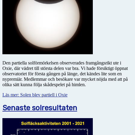
Den partiella solförmörkelsen observerades framgångsrikt ute i
Oxie, där vädret till största delen var bra. Vi hade försiktigt öppnat
observatoriet för första gången på länge, det kändes lite som en
nypremiär. Medlemmar och besökare var mycket nöjda med att på
olika sätt kunna följa skådespelet på himlen.
Läs mer: Solen blev partiell i Oxie
Senaste solresultaten