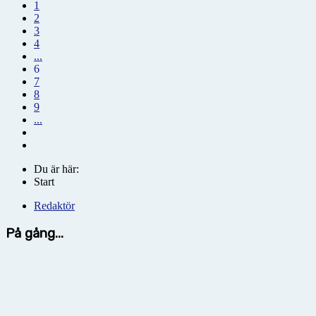
1
2
3
4
...
6
7
8
9
...
Du är här:
Start
Redaktör
På gång...