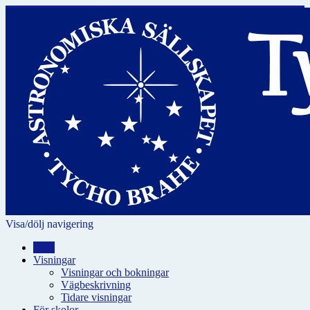
Visa/dölj navigering
Hem
Visningar
Visningar och bokningar
Vägbeskrivning
Tidare visningar
För skolor