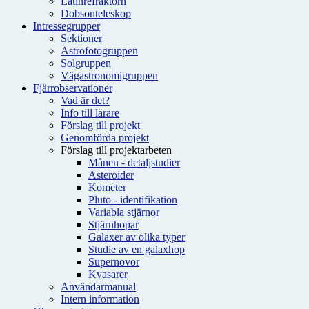
Latinrefraktorn
Dobsonteleskop
Intressegrupper
Sektioner
Astrofotogruppen
Solgruppen
Vägastronomigruppen
Fjärrobservationer
Vad är det?
Info till lärare
Förslag till projekt
Genomförda projekt
Förslag till projektarbeten
Månen - detaljstudier
Asteroider
Kometer
Pluto - identifikation
Variabla stjärnor
Stjärnhopar
Galaxer av olika typer
Studie av en galaxhop
Supernovor
Kvasarer
Användarmanual
Intern information