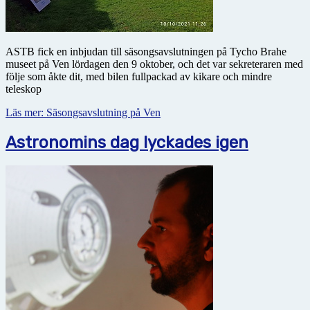
ASTB fick en inbjudan till säsongsavslutningen på Tycho Brahe
museet på Ven lördagen den 9 oktober, och det var sekreteraren med
följe som åkte dit, med bilen fullpackad av kikare och mindre
teleskop
Läs mer: Säsongsavslutning på Ven
Astronomins dag lyckades igen