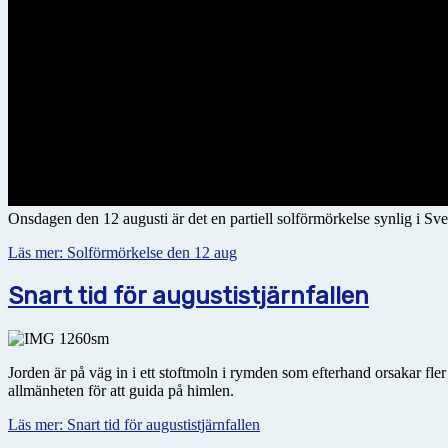
Onsdagen den 12 augusti är det en partiell solförmörkelse synlig i Sve
Läs mer: Solförmörkelse den 12 aug
Snart tid för augustistjärnfallen
Jorden är på väg in i ett stoftmoln i rymden som efterhand orsakar fl
allmänheten för att guida på himlen.
Läs mer: Snart tid för augustistjärnfallen