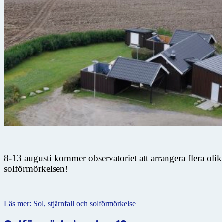
8-13 augusti kommer observatoriet att arrangera flera oli
solförmörkelsen!
Läs mer: Sol, stjärnfall och solförmörkelse