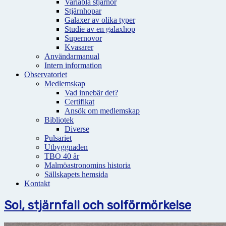
Variabla stjärnor
Stjärnhopar
Galaxer av olika typer
Studie av en galaxhop
Supernovor
Kvasarer
Användarmanual
Intern information
Observatoriet
Medlemskap
Vad innebär det?
Certifikat
Ansök om medlemskap
Bibliotek
Diverse
Pulsariet
Utbyggnaden
TBO 40 år
Malmöastronomins historia
Sällskapets hemsida
Kontakt
Sol, stjärnfall och solförmörkelse