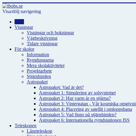
Visa/dölj navigering
Hem
Visningar
Visningar och bokningar
Vägbeskrivning
Tidare visningar
För skolor
Information
Rymdungarna
Mera skolaktiviteter
Projektarbete
Stjärnhimlen
Astropaket
Astropaket: Vad är det?
Astropaket 1: Simulering av solsystemet
Astropaket 2: Hur varm är en stjärna?
Astropaket 3: Vintergatan - Vår kosmiska omgivnin
Astropaket 4: Placering av satellit i omloppsbana
Astropaket 5: Vad finns på stjärnhimlen?
Astropaket 6: Internationella rymdstationen ISS
Teleskopen
Låneteleskop