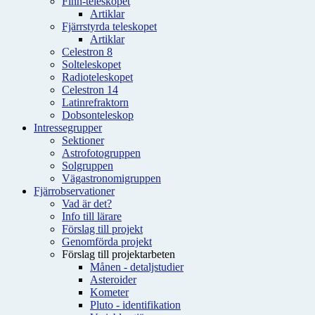
Finn-teleskopet
Artiklar
Fjärrstyrda teleskopet
Artiklar
Celestron 8
Solteleskopet
Radioteleskopet
Celestron 14
Latinrefraktorn
Dobsonteleskop
Intressegrupper
Sektioner
Astrofotogruppen
Solgruppen
Vägastronomigruppen
Fjärrobservationer
Vad är det?
Info till lärare
Förslag till projekt
Genomförda projekt
Förslag till projektarbeten
Månen - detaljstudier
Asteroider
Kometer
Pluto - identifikation