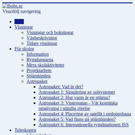
Visa/dölj navigering
Hem
Visningar
Visningar och bokningar
Vägbeskrivning
Tidare visningar
För skolor
Information
Rymdungarna
Mera skolaktiviteter
Projektarbete
Stjärnhimlen
Astropaket
Astropaket: Vad är det?
Astropaket 1: Simulering av solsystemet
Astropaket 2: Hur varm är en stjärna?
Astropaket 3: Vintergatan - Vår kosmiska
omgivning i ständig rörelse
Astropaket 4: Placering av satellit i omloppsbana
Astropaket 5: Vad finns på stjärnhimlen?
Astropaket 6: Internationella rymdstationen ISS
Teleskopen