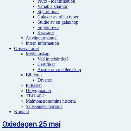
Pluto - identifikation
Variabla stjärnor
Stjärnhopar
Galaxer av olika typer
Studie av en galaxhop
Supernovor
Kvasarer
Användarmanual
Intern information
Observatoriet
Medlemskap
Vad innebär det?
Certifikat
Ansök om medlemskap
Bibliotek
Diverse
Pulsariet
Utbyggnaden
TBO 40 år
Malmöastronomins historia
Sällskapets hemsida
Kontakt
Oxiedagen 25 maj