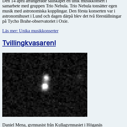
Den 14 april arrangerade sällskapet en unik musikkonsert i
samarbete med gruppen Trio Nebula. Trio Nebula tonsätter egen
musik med astro­no­miska kopplingar. Den första konserten var i
astronomihuset i Lund och dagen därpå blev det två föreställningar
på Tycho Brahe-observatoriet i Oxie.
Läs mer: Unika musikkonserter
Tvillingkvasaren!
Daniel Mena, gymnasist från Kullagymnasiet i Höganäs