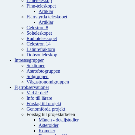
Låneteleskop
Finn-teleskopet
Artiklar
Fjärrstyrda teleskopet
Artiklar
Celestron 8
Solteleskopet
Radioteleskopet
Celestron 14
Latinrefraktorn
Dobsonteleskop
Intressegrupper
Sektioner
Astrofotogruppen
Solgruppen
Vägastronomigruppen
Fjärrobservationer
Vad är det?
Info till lärare
Förslag till projekt
Genomförda projekt
Förslag till projektarbeten
Månen - detaljstudier
Asteroider
Kometer