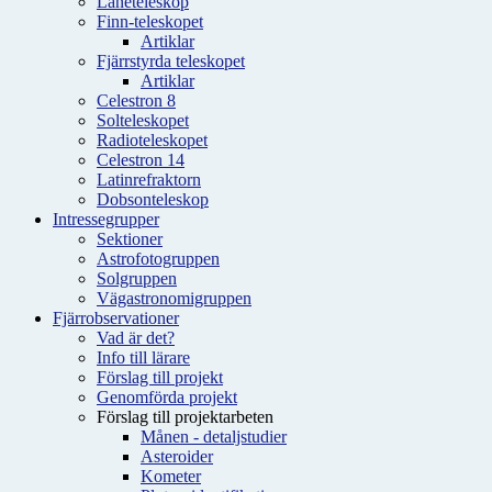
Låneteleskop
Finn-teleskopet
Artiklar
Fjärrstyrda teleskopet
Artiklar
Celestron 8
Solteleskopet
Radioteleskopet
Celestron 14
Latinrefraktorn
Dobsonteleskop
Intressegrupper
Sektioner
Astrofotogruppen
Solgruppen
Vägastronomigruppen
Fjärrobservationer
Vad är det?
Info till lärare
Förslag till projekt
Genomförda projekt
Förslag till projektarbeten
Månen - detaljstudier
Asteroider
Kometer