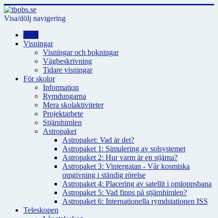
Visa/dölj navigering
Hem
Visningar
Visningar och bokningar
Vägbeskrivning
Tidare visningar
För skolor
Information
Rymdungarna
Mera skolaktiviteter
Projektarbete
Stjärnhimlen
Astropaket
Astropaket: Vad är det?
Astropaket 1: Simulering av solsystemet
Astropaket 2: Hur varm är en stjärna?
Astropaket 3: Vintergatan - Vår kosmiska
omgivning i ständig rörelse
Astropaket 4: Placering av satellit i omloppsbana
Astropaket 5: Vad finns på stjärnhimlen?
Astropaket 6: Internationella rymdstationen ISS
Teleskopen