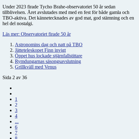
Under 2023 firade Tycho Brahe-observatoriet 50 år sedan
tillblivelsen. Året avslutades med med en fest för både gamla och
TBO-aktiva. Det kännetecknades av god mat, god stämning och en
hel del nostalgi.
Läs mer: Observatoriet firade 50 år
Astronomins dag och natt på TBO
Jätteteleskopet Finn invigt
Öppet hus lockade stjärnfallstittare
Rymdungarnas säsongsavslutning
Grillkväll med Venus
Sida 2 av 36
1
2
3
4
...
6
7
8