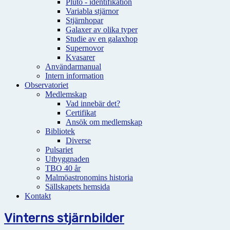
Pluto - identifikation
Variabla stjärnor
Stjärnhopar
Galaxer av olika typer
Studie av en galaxhop
Supernovor
Kvasarer
Användarmanual
Intern information
Observatoriet
Medlemskap
Vad innebär det?
Certifikat
Ansök om medlemskap
Bibliotek
Diverse
Pulsariet
Utbyggnaden
TBO 40 år
Malmöastronomins historia
Sällskapets hemsida
Kontakt
Vinterns stjärnbilder