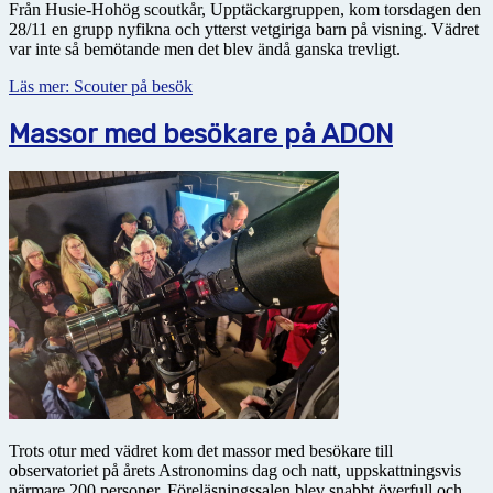
Från Husie-Hohög scoutkår, Upptäckargruppen, kom torsdagen den
28/11 en grupp nyfikna och ytterst vetgiriga barn på visning. Vädret
var inte så bemötande men det blev ändå ganska trevligt.
Läs mer: Scouter på besök
Massor med besökare på ADON
Trots otur med vädret kom det massor med besökare till
observatoriet på årets Astronomins dag och natt, uppskattningsvis
närmare 200 personer. Föreläsningssalen blev snabbt överfull och